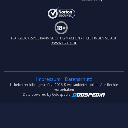
18+. GLÜCKSSPIEL KANN SÜCHTIG MACHEN - HILFE FINDEN SIE AUF
WWW.BZGA.DE
Impressum
Datenschutz
|
Urheberrechtlich geschützt 2026 © wettanbieter.online. Alle Rechte
vorbehalten
Data powered by Oddspedia