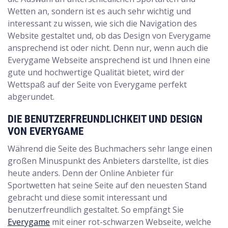
Wetten an, sondern ist es auch sehr wichtig und
interessant zu wissen, wie sich die Navigation des
Website gestaltet und, ob das Design von Everygame
ansprechend ist oder nicht. Denn nur, wenn auch die
Everygame Webseite ansprechend ist und Ihnen eine
gute und hochwertige Qualität bietet, wird der
Wettspaß auf der Seite von Everygame perfekt
abgerundet.
DIE BENUTZERFREUNDLICHKEIT UND DESIGN
VON EVERYGAME
Während die Seite des Buchmachers sehr lange einen
großen Minuspunkt des Anbieters darstellte, ist dies
heute anders. Denn der Online Anbieter für
Sportwetten hat seine Seite auf den neuesten Stand
gebracht und diese somit interessant und
benutzerfreundlich gestaltet. So empfängt Sie
Everygame
mit einer rot-schwarzen Webseite, welche