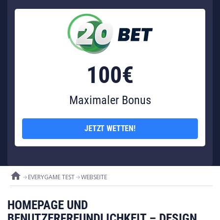
100€
Maximaler Bonus
JETZT WETTEN!
home
EVERYGAME TEST
WEBSEITE
HOMEPAGE UND
BENUTZERFREUNDLICHKEIT – DESIGN