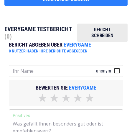
EVERYGAME TESTBERICHT
BERICHT
SCHREIBEN
(0)
BERICHT ABGEBEN ÜBER
EVERYGAME
0
NUTZER HABEN IHRE BERICHTE ABGEGEBEN
anonym
BEWERTEN SIE
EVERYGAME
Positives