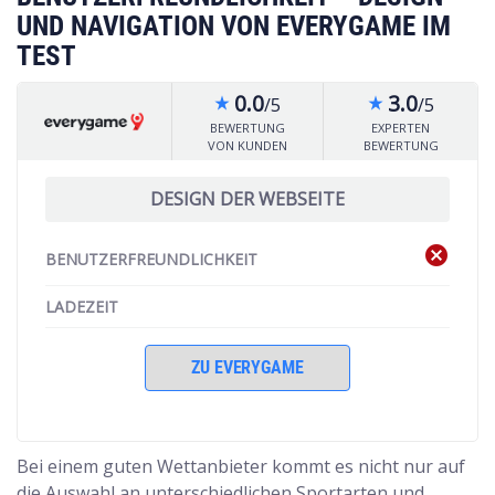
UND NAVIGATION VON EVERYGAME IM
TEST
0.0
3.0
/5
/5
star_rate
star_rate
BEWERTUNG
EXPERTEN
VON KUNDEN
BEWERTUNG
DESIGN DER WEBSEITE
cancel
BENUTZERFREUNDLICHKEIT
LADEZEIT
ZU EVERYGAME
Bei einem guten Wettanbieter kommt es nicht nur auf
die Auswahl an unterschiedlichen Sportarten und