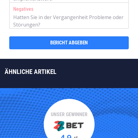
Negatives
BERICHT ABGEBEN
ÄHNLICHE ARTIKEL
UNSER GEWINNER
4.9