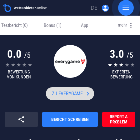
account_circle
DE
Toggle
navigat
Skip
EN
to
mehr
Testbericht
(0)
Bonus
(1)
App
content
RU
0.0
3.0
/5
/5
BEWERTUNG
EXPERTEN
VON KUNDEN
BEWERTUNG
keyboard_arrow_right
ZU EVERYGAME
REPORT A
share
BERICHT SCHREIBEN
PROBLEM