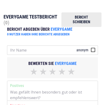
EVERYGAME TESTBERICHT
BERICHT
SCHREIBEN
(0)
BERICHT ABGEBEN ÜBER
EVERYGAME
0
NUTZER HABEN IHRE BERICHTE ABGEGEBEN
anonym
BEWERTEN SIE
EVERYGAME
Positives