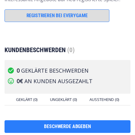
REGISTRIEREN BEI EVERYGAME
KUNDENBESCHWERDEN
(0)
check_circle
0
GEKLÄRTE BESCHWERDEN
tag_faces
0€
AN KUNDEN AUSGEZAHLT
GEKLÄRT (0)
UNGEKLÄRT (0)
AUSSTEHEND (0)
BESCHWERDE ABGEBEN