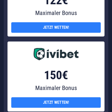
122€
Maximaler Bonus
JETZT WETTEN!
150€
Maximaler Bonus
JETZT WETTEN!