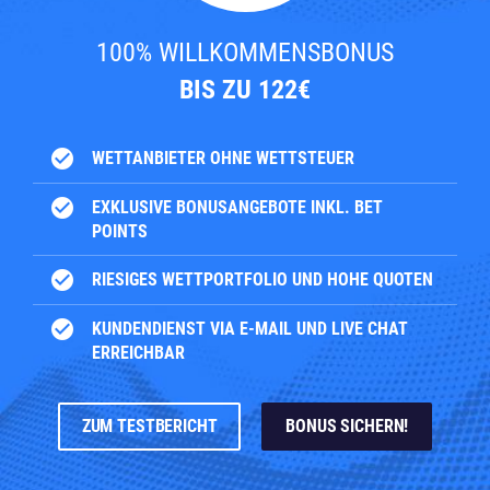
100% WILLKOMMENSBONUS
BIS ZU 122€
check_circle
WETTANBIETER OHNE WETTSTEUER
check_circle
EXKLUSIVE BONUSANGEBOTE INKL. BET
POINTS
check_circle
RIESIGES WETTPORTFOLIO UND HOHE QUOTEN
check_circle
KUNDENDIENST VIA E-MAIL UND LIVE CHAT
ERREICHBAR
ZUM TESTBERICHT
BONUS SICHERN!