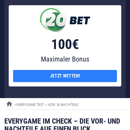
100€
Maximaler Bonus
JETZT WETTEN!
home
EVERYGAME TEST
VOR- & NACHTEILE
EVERYGAME IM CHECK – DIE VOR- UND
NACHTEILE AUF EINEN BLICK