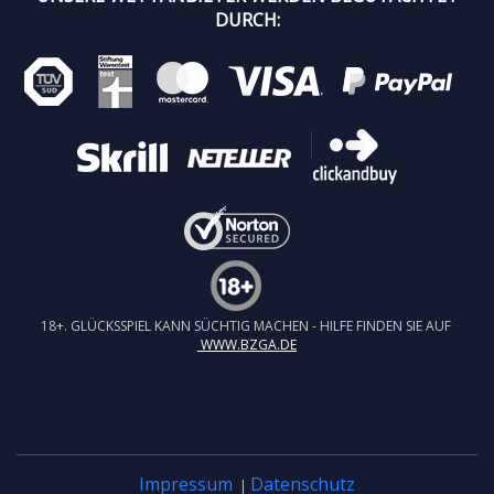
DURCH:
18+. GLÜCKSSPIEL KANN SÜCHTIG MACHEN - HILFE FINDEN SIE AUF
WWW.BZGA.DE
Impressum
Datenschutz
|