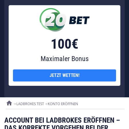
100€
Maximaler Bonus
JETZT WETTEN!
home
LADBROKES TEST
KONTO ERÖFFNEN
ACCOUNT BEI LADBROKES ERÖFFNEN –
DAS KORREKTE VORGEHEN BEI DER