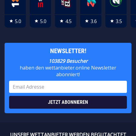
5.0
5.0
4.5
3.6
3.5
star
star
star
star
star
NEWSLETTER!
103829 Besucher
haben den wettanbieter.online Newsletter
abonniert!
JETZT ABONNIEREN
UNSERE WETTANBIETER WERDEN BEGUTACHTET