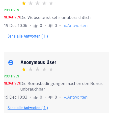
POSITIVES
Die Webseite ist sehr unübersichtlich
NEGATIVES
19 Dec 10:06
0
0
Antworten
thumb_up
thumb_down
reply
Sehe alle Antworten ( 1 )
Anonymous User
account_circle
POSITIVES
Die Bonusbedingungen machen den Bonus
NEGATIVES
unbrauchbar
19 Dec 10:03
0
0
Antworten
thumb_up
thumb_down
reply
Sehe alle Antworten ( 1 )