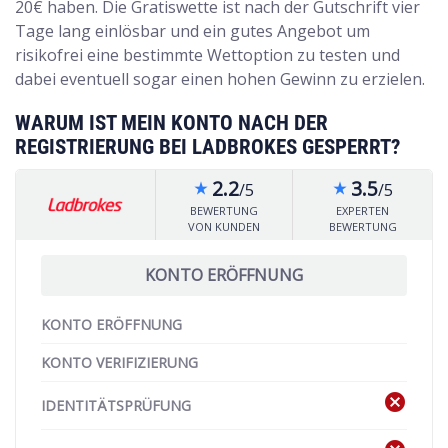
20€ haben. Die Gratiswette ist nach der Gutschrift vier
Tage lang einlösbar und ein gutes Angebot um
risikofrei eine bestimmte Wettoption zu testen und
dabei eventuell sogar einen hohen Gewinn zu erzielen.
WARUM IST MEIN KONTO NACH DER
REGISTRIERUNG BEI LADBROKES GESPERRT?
2.2
3.5
/5
/5
star_rate
star_rate
BEWERTUNG
EXPERTEN
VON KUNDEN
BEWERTUNG
KONTO ERÖFFNUNG
KONTO ERÖFFNUNG
KONTO VERIFIZIERUNG
cancel
IDENTITÄTSPRÜFUNG