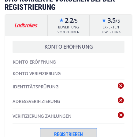
REGISTRIERUNG
2.2
3.5
/5
/5
star_rate
star_rate
BEWERTUNG
EXPERTEN
VON KUNDEN
BEWERTUNG
KONTO ERÖFFNUNG
KONTO ERÖFFNUNG
KONTO VERIFIZIERUNG
cancel
IDENTITÄTSPRÜFUNG
cancel
ADRESSVERIFIZIERUNG
cancel
VERIFIZIERUNG ZAHLUNGEN
REGISTRIEREN