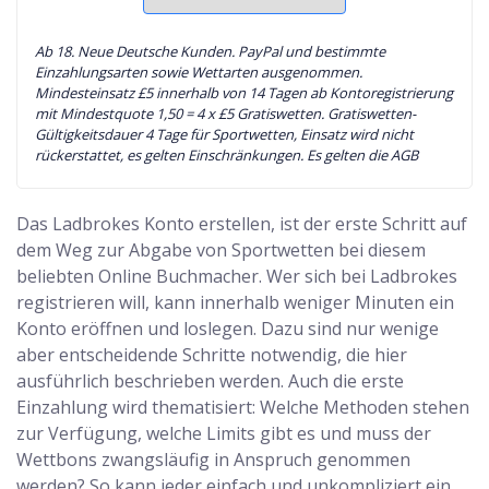
Ab 18. Neue Deutsche Kunden. PayPal und bestimmte
Einzahlungsarten sowie Wettarten ausgenommen.
Mindesteinsatz £5 innerhalb von 14 Tagen ab Kontoregistrierung
mit Mindestquote 1,50 = 4 x £5 Gratiswetten. Gratiswetten-
Gültigkeitsdauer 4 Tage für Sportwetten, Einsatz wird nicht
rückerstattet, es gelten Einschränkungen. Es gelten die AGB
Das Ladbrokes Konto erstellen, ist der erste Schritt auf
dem Weg zur Abgabe von Sportwetten bei diesem
beliebten Online Buchmacher. Wer sich bei Ladbrokes
registrieren will, kann innerhalb weniger Minuten ein
Konto eröffnen und loslegen. Dazu sind nur wenige
aber entscheidende Schritte notwendig, die hier
ausführlich beschrieben werden. Auch die erste
Einzahlung wird thematisiert: Welche Methoden stehen
zur Verfügung, welche Limits gibt es und muss der
Wettbons zwangsläufig in Anspruch genommen
werden? So kann jeder einfach und unkompliziert ein