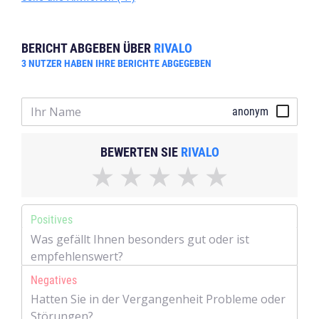
BERICHT ABGEBEN ÜBER
RIVALO
3
NUTZER HABEN IHRE BERICHTE ABGEGEBEN
anonym
BEWERTEN SIE
RIVALO
Positives
Negatives