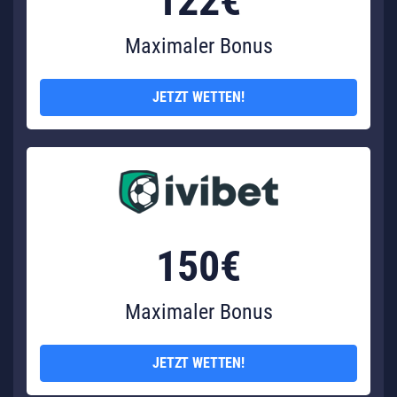
122€
Maximaler Bonus
JETZT WETTEN!
150€
Maximaler Bonus
JETZT WETTEN!