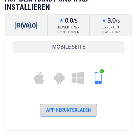
INSTALLIEREN
0.0
3.0
/5
/5
star_rate
star_rate
BEWERTUNG
EXPERTEN
VON KUNDEN
BEWERTUNG
MOBILE SEITE
check_circle
APP HERUNTERLADEN