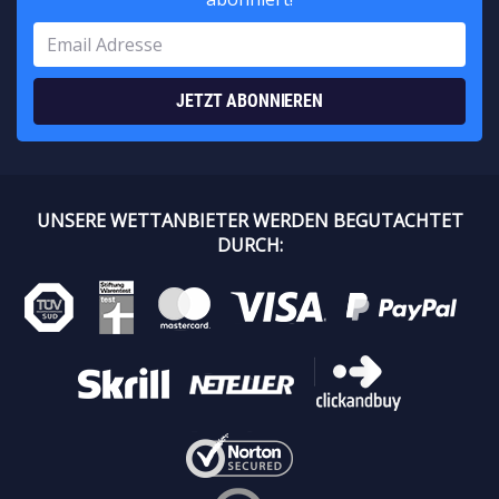
JETZT ABONNIEREN
UNSERE WETTANBIETER WERDEN BEGUTACHTET
DURCH: