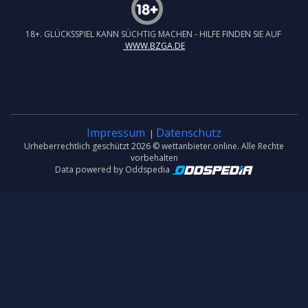
18+. GLÜCKSSPIEL KANN SÜCHTIG MACHEN - HILFE FINDEN SIE AUF
WWW.BZGA.DE
Impressum
Datenschutz
|
Urheberrechtlich geschützt 2026 © wettanbieter.online. Alle Rechte
vorbehalten
Data powered by Oddspedia