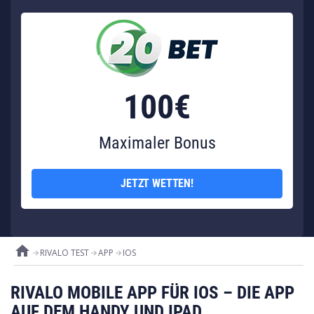
100€
Maximaler Bonus
JETZT WETTEN!
home
RIVALO TEST
APP
IOS
RIVALO MOBILE APP FÜR IOS – DIE APP
AUF DEM HANDY UND IPAD