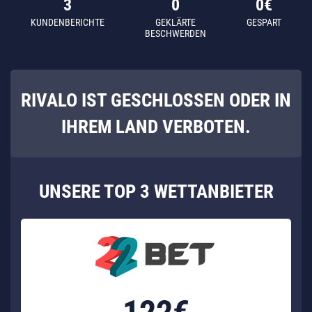
3
0
0€
KUNDENBERICHTE
GEKLÄRTE
GESPART
BESCHWERDEN
RIVALO IST GESCHLOSSEN ODER IN
IHREM LAND VERBOTEN.
UNSERE
TOP 3
WETTANBIETER