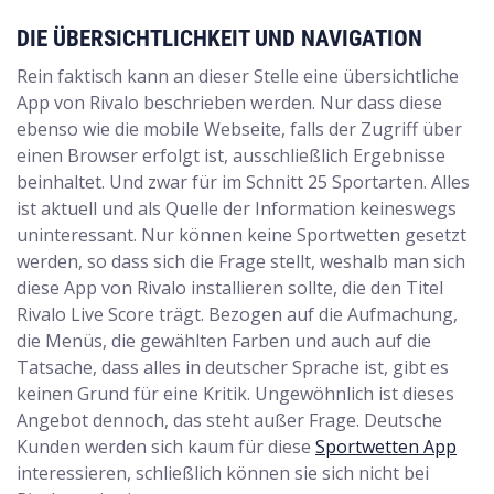
DIE ÜBERSICHTLICHKEIT UND NAVIGATION
Rein faktisch kann an dieser Stelle eine übersichtliche
App von Rivalo beschrieben werden. Nur dass diese
ebenso wie die mobile Webseite, falls der Zugriff über
einen Browser erfolgt ist, ausschließlich Ergebnisse
beinhaltet. Und zwar für im Schnitt 25 Sportarten. Alles
ist aktuell und als Quelle der Information keineswegs
uninteressant. Nur können keine Sportwetten gesetzt
werden, so dass sich die Frage stellt, weshalb man sich
diese App von Rivalo installieren sollte, die den Titel
Rivalo Live Score trägt. Bezogen auf die Aufmachung,
die Menüs, die gewählten Farben und auch auf die
Tatsache, dass alles in deutscher Sprache ist, gibt es
keinen Grund für eine Kritik. Ungewöhnlich ist dieses
Angebot dennoch, das steht außer Frage. Deutsche
Kunden werden sich kaum für diese
Sportwetten App
interessieren, schließlich können sie sich nicht bei