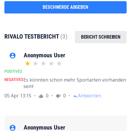
BESCHWERDE ABGEBEN
RIVALO TESTBERICHT
(3)
BERICHT SCHREIBEN
Anonymous User
account_circle
POSITIVES
Es könnten schon mehr Sportarten vorhanden
NEGATIVES
sein!
05 Apr 13:15
0
0
Antworten
thumb_up
thumb_down
reply
Anonymous User
account_circle