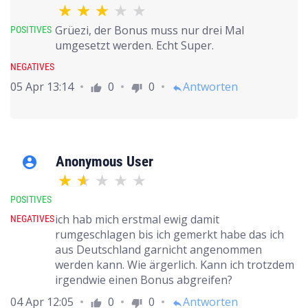
Grüezi, der Bonus muss nur drei Mal
POSITIVES
umgesetzt werden. Echt Super.
NEGATIVES
05 Apr 13:14
0
0
Antworten
thumb_up
thumb_down
reply
Anonymous User
account_circle
POSITIVES
ich hab mich erstmal ewig damit
NEGATIVES
rumgeschlagen bis ich gemerkt habe das ich
aus Deutschland garnicht angenommen
werden kann. Wie ärgerlich. Kann ich trotzdem
irgendwie einen Bonus abgreifen?
04 Apr 12:05
0
0
Antworten
thumb_up
thumb_down
reply