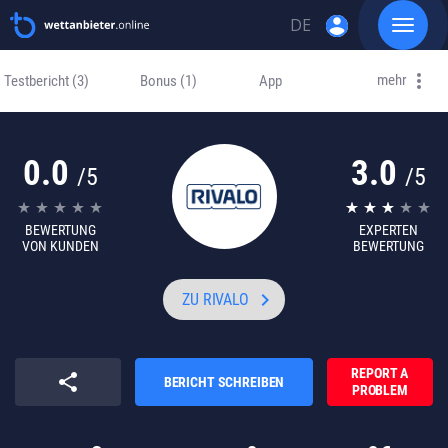
account_circle
DE
Toggle
navigat
Skip
EN
to
mehr
Testbericht
(3)
Bonus
(1)
App
content
RU
0.0
3.0
/5
/5
BEWERTUNG
EXPERTEN
VON KUNDEN
BEWERTUNG
keyboard_arrow_right
ZU RIVALO
REPORT A
share
BERICHT SCHREIBEN
PROBLEM