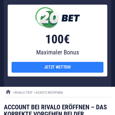
100€
Maximaler Bonus
JETZT WETTEN!
home
RIVALO TEST
KONTO ERÖFFNEN
ACCOUNT BEI RIVALO ERÖFFNEN – DAS
KORREKTE VORGEHEN BEI DER