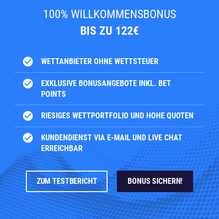
100% WILLKOMMENSBONUS
BIS ZU 122€
check_circle
WETTANBIETER OHNE WETTSTEUER
check_circle
EXKLUSIVE BONUSANGEBOTE INKL. BET
POINTS
check_circle
RIESIGES WETTPORTFOLIO UND HOHE QUOTEN
check_circle
KUNDENDIENST VIA E-MAIL UND LIVE CHAT
ERREICHBAR
ZUM TESTBERICHT
BONUS SICHERN!