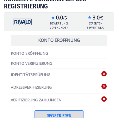
REGISTRIERUNG
0.0
3.0
/5
/5
star_rate
star_rate
BEWERTUNG
EXPERTEN
VON KUNDEN
BEWERTUNG
KONTO ERÖFFNUNG
KONTO ERÖFFNUNG
KONTO VERIFIZIERUNG
cancel
IDENTITÄTSPRÜFUNG
cancel
ADRESSVERIFIZIERUNG
cancel
VERIFIZIERUNG ZAHLUNGEN
REGISTRIEREN