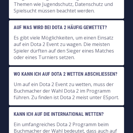
Themen wie Jugendschutz, Datenschutz und
Spielsucht müssen beachtet werden.
AUF WAS WIRD BEI DOTA 2 HÄUFIG GEWETTET?
Es gibt viele Möglichkeiten, um einen Einsatz
auf ein Dota 2 Event zu wagen. Die meisten
Spieler dürften auf den Sieger eines Matches
oder eines Turniers setzen.
WO KANN ICH AUF DOTA 2 WETTEN ABSCHLIESSEN?
Um auf ein Dota 2 Event zu wetten, muss der
Buchmacher der Wahl Dota 2 im Programm
führen. Zu finden ist Dota 2 meist unter ESport.
KANN ICH AUF DIE INTERNATIONAL WETTEN?
Ein umfangreiches Dota 2 Programm beim
Buchmacher der Wahl bedeutet, dass auch auf