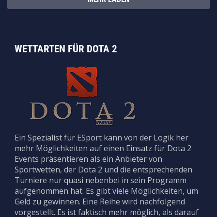
WETTARTEN FÜR DOTA 2
Ein Spezialist für ESport kann von der Logik her
mehr Möglichkeiten auf einen Einsatz für Dota 2
Events präsentieren als ein Anbieter von
Sportwetten, der Dota 2 und die entsprechenden
Turniere nur quasi nebenbei in sein Programm
aufgenommen hat. Es gibt viele Möglichkeiten, um
Geld zu gewinnen. Eine Reihe wird nachfolgend
vorgestellt. Es ist faktisch mehr möglich, als darauf