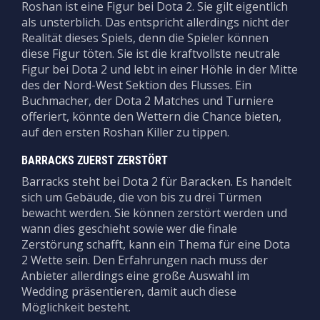
Roshan ist eine Figur bei Dota 2. Sie gilt eigentlich
als unsterblich. Das entspricht allerdings nicht der
Realität dieses Spiels, denn die Spieler können
diese Figur töten. Sie ist die kraftvollste neutrale
Figur bei Dota 2 und lebt in einer Höhle in der Mitte
des der Nord-West Sektion des Flusses. Ein
Buchmacher, der Dota 2 Matches und Turniere
offeriert, könnte den Wettern die Chance bieten,
auf den ersten Roshan Killer zu tippen.
BARRACKS ZUERST ZERSTÖRT
Barracks steht bei Dota 2 für Baracken. Es handelt
sich um Gebäude, die von bis zu drei Türmen
bewacht werden. Sie können zerstört werden und
wann dies geschieht sowie wer die finale
Zerstörung schafft, kann ein Thema für eine Dota
2 Wette sein. Den Erfahrungen nach muss der
Anbieter allerdings eine große Auswahl im
Wedding präsentieren, damit auch diese
Möglichkeit besteht.