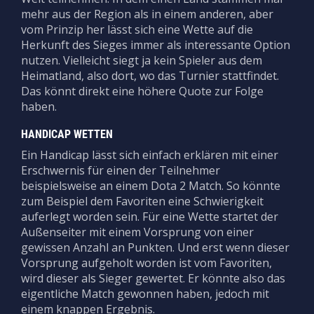
mehr aus der Region als in einem anderen, aber
vom Prinzip her lässt sich eine Wette auf die
Herkunft des Sieges immer als interessante Option
nutzen. Vielleicht siegt ja kein Spieler aus dem
Heimatland, also dort, wo das Turnier stattfindet.
Das könnt direkt eine höhere Quote zur Folge
haben.
HANDICAP WETTEN
Ein Handicap lässt sich einfach erklären mit einer
Erschwernis für einen der Teilnehmer
beispielsweise an einem Dota 2 Match. So könnte
zum Beispiel dem Favoriten eine Schwierigkeit
auferlegt worden sein. Für eine Wette startet der
Außenseiter mit einem Vorsprung von einer
gewissen Anzahl an Punkten. Und erst wenn dieser
Vorsprung aufgeholt worden ist vom Favoriten,
wird dieser als Sieger gewertet. Er könnte also das
eigentliche Match gewonnen haben, jedoch mit
einem knappen Ergebnis.