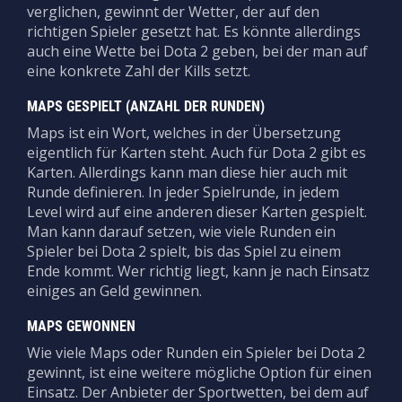
verglichen, gewinnt der Wetter, der auf den
richtigen Spieler gesetzt hat. Es könnte allerdings
auch eine Wette bei Dota 2 geben, bei der man auf
eine konkrete Zahl der Kills setzt.
MAPS GESPIELT (ANZAHL DER RUNDEN)
Maps ist ein Wort, welches in der Übersetzung
eigentlich für Karten steht. Auch für Dota 2 gibt es
Karten. Allerdings kann man diese hier auch mit
Runde definieren. In jeder Spielrunde, in jedem
Level wird auf eine anderen dieser Karten gespielt.
Man kann darauf setzen, wie viele Runden ein
Spieler bei Dota 2 spielt, bis das Spiel zu einem
Ende kommt. Wer richtig liegt, kann je nach Einsatz
einiges an Geld gewinnen.
MAPS GEWONNEN
Wie viele Maps oder Runden ein Spieler bei Dota 2
gewinnt, ist eine weitere mögliche Option für einen
Einsatz. Der Anbieter der Sportwetten, bei dem auf