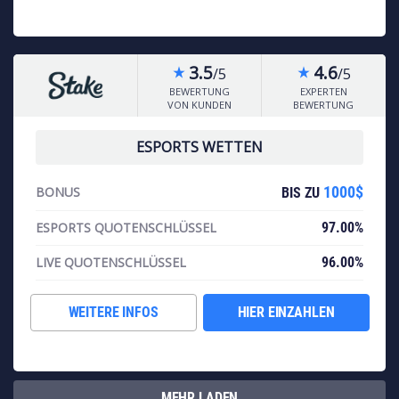
3.5
4.6
/5
/5
star_rate
star_rate
BEWERTUNG
EXPERTEN
VON KUNDEN
BEWERTUNG
ESPORTS WETTEN
1000$
BONUS
BIS ZU
ESPORTS QUOTENSCHLÜSSEL
97.00%
LIVE QUOTENSCHLÜSSEL
96.00%
WEITERE INFOS
HIER EINZAHLEN
MEHR LADEN