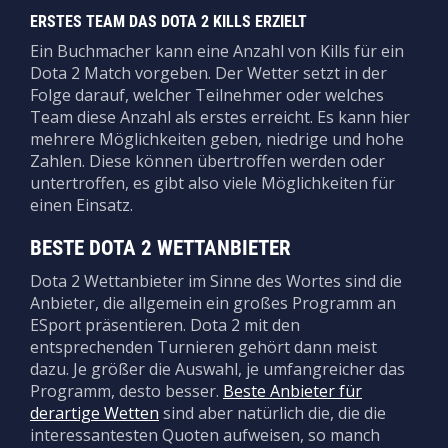
ERSTES TEAM DAS DOTA 2 KILLS ERZIELT
Ein Buchmacher kann eine Anzahl von Kills für ein
Dota 2 Match vorgeben. Der Wetter setzt in der
Folge darauf, welcher Teilnehmer oder welches
Team diese Anzahl als erstes erreicht. Es kann hier
mehrere Möglichkeiten geben, niedrige und hohe
Zahlen. Diese können übertroffen werden oder
untertroffen, es gibt also viele Möglichkeiten für
einen Einsatz.
BESTE DOTA 2 WETTANBIETER
Dota 2 Wettanbieter im Sinne des Wortes sind die
Anbieter, die allgemein ein großes Programm an
ESport präsentieren. Dota 2 mit den
entsprechenden Turnieren gehört dann meist
dazu. Je größer die Auswahl, je umfangreicher das
Programm, desto besser.
Beste Anbieter für
derartige Wetten
sind aber natürlich die, die die
interessantesten Quoten aufweisen, so manch