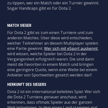
zu tippen, wer ein Match oder ein Turnier gewinnt.
Sogar Handicaps gibt es für Dota 2.
MATCH SIEGER
Für Dota 2 gibt es zum einen Turniere und zum
anderen Matches. Über diese wird entschieden,
welcher Teilnehmer an diesem Multiplayer spielen
eine Partie gewinnt.
Wer sich mit eSport auskennt
,
wird wissen, welche Spieler bei Dota 2 in der
Vergangenheit erfolgreich waren. Die sind dann
meist die Favoriten in einem Match und bringen
eine geringere Quote, wenn eine Wette bei einem
Anbieter von Sportwetten gesetzt werden darf.
HERKUNFT DES SIEGERS
Dota 2 ist ein international beliebtes Spiel. Wer sich
die Dota 2 Turniere genauer anschaut, wird
erkennen, dass oftmals Spieler aus der ganzen
Welt teilnehmen. In dem einen Land stammen mal