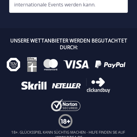
internationale Events werden kann.
UNSERE WETTANBIETER WERDEN BEGUTACHTET
DURCH:
18+. GLÜCKSSPIEL KANN SÜCHTIG MACHEN - HILFE FINDEN SIE AUF