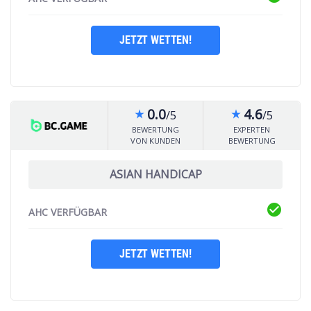
JETZT WETTEN!
0.0
4.6
/5
/5
star_rate
star_rate
BEWERTUNG
EXPERTEN
VON KUNDEN
BEWERTUNG
ASIAN HANDICAP
check_circle
AHC VERFÜGBAR
JETZT WETTEN!