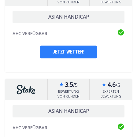
VON KUNDEN
BEWERTUNG
ASIAN HANDICAP
check_circle
AHC VERFÜGBAR
JETZT WETTEN!
3.5
4.6
/5
/5
star_rate
star_rate
BEWERTUNG
EXPERTEN
VON KUNDEN
BEWERTUNG
ASIAN HANDICAP
check_circle
AHC VERFÜGBAR