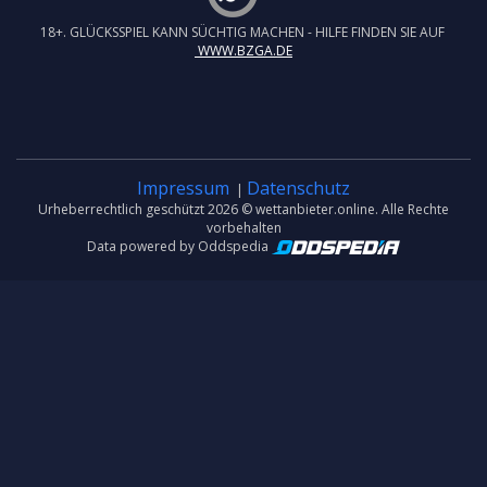
18+. GLÜCKSSPIEL KANN SÜCHTIG MACHEN - HILFE FINDEN SIE AUF
WWW.BZGA.DE
Impressum
Datenschutz
|
Urheberrechtlich geschützt 2026 © wettanbieter.online. Alle Rechte
vorbehalten
Data powered by Oddspedia