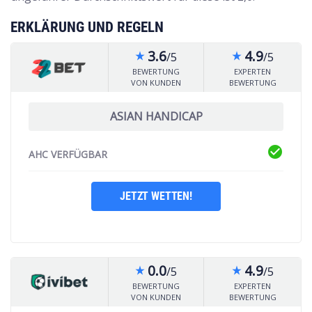
ERKLÄRUNG UND REGELN
3.6
4.9
/5
/5
star_rate
star_rate
BEWERTUNG
EXPERTEN
VON KUNDEN
BEWERTUNG
ASIAN HANDICAP
check_circle
AHC VERFÜGBAR
JETZT WETTEN!
0.0
4.9
/5
/5
star_rate
star_rate
BEWERTUNG
EXPERTEN
VON KUNDEN
BEWERTUNG