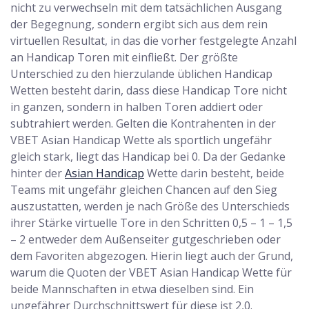
nicht zu verwechseln mit dem tatsächlichen Ausgang
der Begegnung, sondern ergibt sich aus dem rein
virtuellen Resultat, in das die vorher festgelegte Anzahl
an Handicap Toren mit einfließt. Der größte
Unterschied zu den hierzulande üblichen Handicap
Wetten besteht darin, dass diese Handicap Tore nicht
in ganzen, sondern in halben Toren addiert oder
subtrahiert werden. Gelten die Kontrahenten in der
VBET Asian Handicap Wette als sportlich ungefähr
gleich stark, liegt das Handicap bei 0. Da der Gedanke
hinter der
Asian Handicap
Wette darin besteht, beide
Teams mit ungefähr gleichen Chancen auf den Sieg
auszustatten, werden je nach Größe des Unterschieds
ihrer Stärke virtuelle Tore in den Schritten 0,5 – 1 – 1,5
– 2 entweder dem Außenseiter gutgeschrieben oder
dem Favoriten abgezogen. Hierin liegt auch der Grund,
warum die Quoten der VBET Asian Handicap Wette für
beide Mannschaften in etwa dieselben sind. Ein
ungefährer Durchschnittswert für diese ist 2,0.