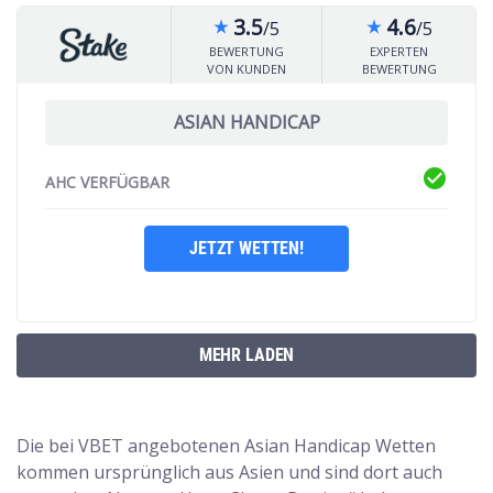
3.5
4.6
/5
/5
star_rate
star_rate
BEWERTUNG
EXPERTEN
VON KUNDEN
BEWERTUNG
ASIAN HANDICAP
check_circle
AHC VERFÜGBAR
JETZT WETTEN!
MEHR LADEN
Die bei VBET angebotenen Asian Handicap Wetten
kommen ursprünglich aus Asien und sind dort auch