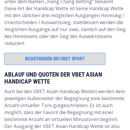
unter dem Namen „Hang Chang Betting“ bekannt.
Diese Art der Handicap Wette ist keine Handicap Wette
mit den üblichen drei möglichen Ausgängen Heimsieg /
Unentschieden / Auswärtssieg, stattdessen werden die
möglichen Ausgänge auf nur zwei, nämlich auf den Sieg
des Heimteams oder den Sieg des Auswärtsteams
reduziert.
REGISTRIEREN BEI VBET SPORT
ABLAUF UND QUOTEN DER VBET ASIAN
HANDICAP WETTE
Auch bei den VBET Asian Handicap Wetten werden dem
jeweiligen Außenseiter der Begegnung eine bestimmte
Anzahl virtueller Tore gutgeschrieben. Es ist auch
möglich, dass der Favorit die Begegnung mit einer
bestimmte Anzahl an virtuellen Minustoren beginnt.
Der Ausgang der VBET Asian Handicap Wette ist also