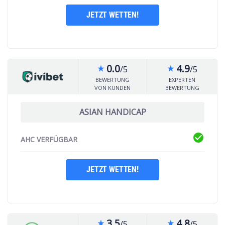
JETZT WETTEN!
0.0
4.9
/5
/5
star_rate
star_rate
BEWERTUNG
EXPERTEN
VON KUNDEN
BEWERTUNG
ASIAN HANDICAP
check_circle
AHC VERFÜGBAR
JETZT WETTEN!
3.5
4.8
/5
/5
star_rate
star_rate