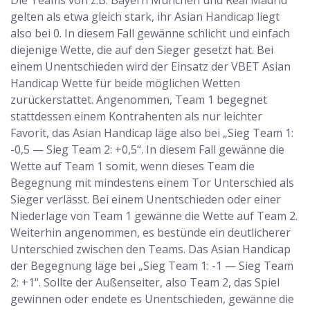
Die Teams von z.B. Bayern München und Real Madrid
gelten als etwa gleich stark, ihr Asian Handicap liegt
also bei 0. In diesem Fall gewänne schlicht und einfach
diejenige Wette, die auf den Sieger gesetzt hat. Bei
einem Unentschieden wird der Einsatz der VBET Asian
Handicap Wette für beide möglichen Wetten
zurückerstattet. Angenommen, Team 1 begegnet
stattdessen einem Kontrahenten als nur leichter
Favorit, das Asian Handicap läge also bei „Sieg Team 1:
-0,5 — Sieg Team 2: +0,5“. In diesem Fall gewänne die
Wette auf Team 1 somit, wenn dieses Team die
Begegnung mit mindestens einem Tor Unterschied als
Sieger verlässt. Bei einem Unentschieden oder einer
Niederlage von Team 1 gewänne die Wette auf Team 2.
Weiterhin angenommen, es bestünde ein deutlicherer
Unterschied zwischen den Teams. Das Asian Handicap
der Begegnung läge bei „Sieg Team 1: -1 — Sieg Team
2: +1“. Sollte der Außenseiter, also Team 2, das Spiel
gewinnen oder endete es Unentschieden, gewänne die