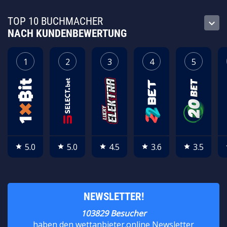
TOP 10 BUCHMACHER
keyboard_arrow_down
NACH KUNDENBEWERTUNG
1
2
3
4
5
5.0
5.0
4.5
3.6
3.5
star
star
star
star
star
NEWSLETTER!
103829 Besucher
haben den wettanbieter.online Newsletter