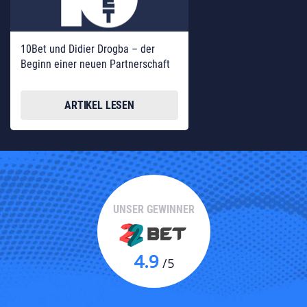
10Bet und Didier Drogba – der
Beginn einer neuen Partnerschaft
ARTIKEL LESEN
UNSER GEWINNER
4.9
/5