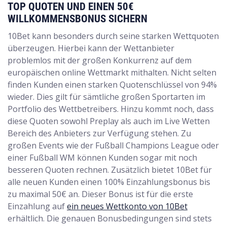
TOP QUOTEN UND EINEN 50€
WILLKOMMENSBONUS SICHERN
10Bet kann besonders durch seine starken Wettquoten
überzeugen. Hierbei kann der Wettanbieter
problemlos mit der großen Konkurrenz auf dem
europäischen online Wettmarkt mithalten. Nicht selten
finden Kunden einen starken Quotenschlüssel von 94%
wieder. Dies gilt für sämtliche großen Sportarten im
Portfolio des Wettbetreibers. Hinzu kommt noch, dass
diese Quoten sowohl Preplay als auch im Live Wetten
Bereich des Anbieters zur Verfügung stehen. Zu
großen Events wie der Fußball Champions League oder
einer Fußball WM können Kunden sogar mit noch
besseren Quoten rechnen. Zusätzlich bietet 10Bet für
alle neuen Kunden einen 100% Einzahlungsbonus bis
zu maximal 50€ an. Dieser Bonus ist für die erste
Einzahlung auf
ein neues Wettkonto von 10Bet
erhältlich. Die genauen Bonusbedingungen sind stets