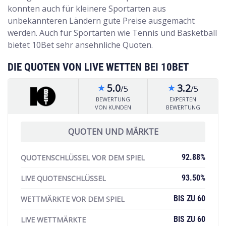
konnten auch für kleinere Sportarten aus
unbekannteren Ländern gute Preise ausgemacht
werden. Auch für Sportarten wie Tennis und Basketball
bietet 10Bet sehr ansehnliche Quoten.
DIE QUOTEN VON LIVE WETTEN BEI 10BET
5.0
3.2
/5
/5
star_rate
star_rate
BEWERTUNG
EXPERTEN
VON KUNDEN
BEWERTUNG
QUOTEN UND MÄRKTE
92.88%
QUOTENSCHLÜSSEL VOR DEM SPIEL
93.50%
LIVE QUOTENSCHLÜSSEL
BIS ZU 60
WETTMÄRKTE VOR DEM SPIEL
BIS ZU 60
LIVE WETTMÄRKTE