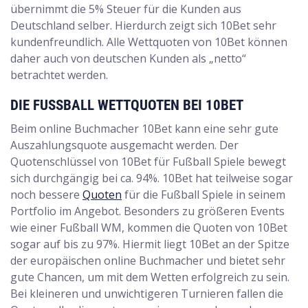
übernimmt die 5% Steuer für die Kunden aus
Deutschland selber. Hierdurch zeigt sich 10Bet sehr
kundenfreundlich. Alle Wettquoten von 10Bet können
daher auch von deutschen Kunden als „netto“
betrachtet werden.
DIE FUSSBALL WETTQUOTEN BEI 10BET
Beim online Buchmacher 10Bet kann eine sehr gute
Auszahlungsquote ausgemacht werden. Der
Quotenschlüssel von 10Bet für Fußball Spiele bewegt
sich durchgängig bei ca. 94%. 10Bet hat teilweise sogar
noch bessere
Quoten
für die Fußball Spiele in seinem
Portfolio im Angebot. Besonders zu größeren Events
wie einer Fußball WM, kommen die Quoten von 10Bet
sogar auf bis zu 97%. Hiermit liegt 10Bet an der Spitze
der europäischen online Buchmacher und bietet sehr
gute Chancen, um mit dem Wetten erfolgreich zu sein.
Bei kleineren und unwichtigeren Turnieren fallen die