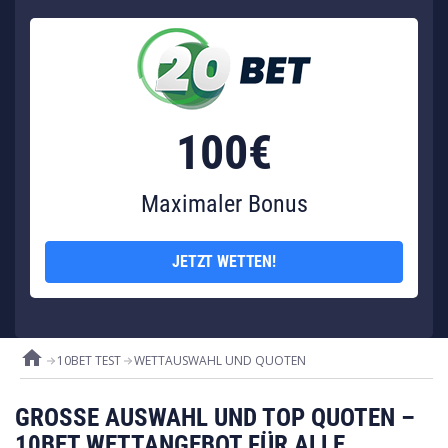
100€
Maximaler Bonus
JETZT WETTEN!
home
10BET TEST
WETTAUSWAHL UND QUOTEN
GROSSE AUSWAHL UND TOP QUOTEN – 1
0BET WETTANGEBOT FÜR ALLE S