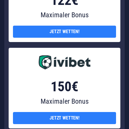
122€
Maximaler Bonus
JETZT WETTEN!
150€
Maximaler Bonus
JETZT WETTEN!