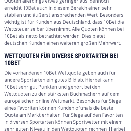
Quoten allerdings etwas geringer aus, dennoch
erreicht 10Bet auch in diesem Bereich einen sehr
stabilen und äußerst ansprechenden Wert. Besonders
wichtig ist für Kunden aus Deutschland, dass 10Bet die
Wettsteuer selber übernimmt. Alle Quoten können bei
10Bet als netto betrachtet werden. Dies bietet
deutschen Kunden einen weiteren großen Mehrwert.
WETTQUOTEN FÜR DIVERSE SPORTARTEN BEI
10BET
Die vorhandenen 10Bet Wettquote geben auch für
andere Sportarten ein gutes Bild ab. Hierbei kann
10Bet sehr gut Punkten und gehört bei den
Wettquoten zu den stärksten Buchmachern auf dem
europäischen online Wettmarkt. Besonders für Siege
eines Favoriten können Kunden oftmals die beste
Quote am Markt erhalten. Für Siege auf den Favoriten
in diversen Sportarten können Sportwetter mit einem
sehr guten Niveau in den Wettquoten rechnen. Hierbei