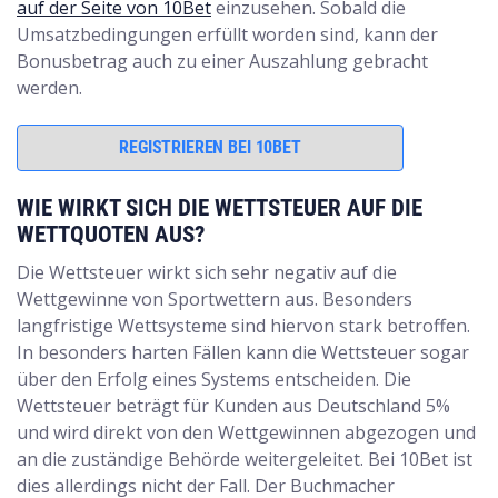
auf der Seite von 10Bet
einzusehen. Sobald die
Umsatzbedingungen erfüllt worden sind, kann der
Bonusbetrag auch zu einer Auszahlung gebracht
werden.
REGISTRIEREN BEI 10BET
WIE WIRKT SICH DIE WETTSTEUER AUF DIE
WETTQUOTEN AUS?
Die Wettsteuer wirkt sich sehr negativ auf die
Wettgewinne von Sportwettern aus. Besonders
langfristige Wettsysteme sind hiervon stark betroffen.
In besonders harten Fällen kann die Wettsteuer sogar
über den Erfolg eines Systems entscheiden. Die
Wettsteuer beträgt für Kunden aus Deutschland 5%
und wird direkt von den Wettgewinnen abgezogen und
an die zuständige Behörde weitergeleitet. Bei 10Bet ist
dies allerdings nicht der Fall. Der Buchmacher