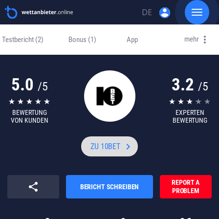
account_circle
DE
Toggle
navigat
Skip
EN
to
mehr
Testbericht
(2)
Bonus
(1)
App
content
RU
5.0
3.2
/5
/5
BEWERTUNG
EXPERTEN
VON KUNDEN
BEWERTUNG
keyboard_arrow_right
ZU 10BET
REPORT A
share
BERICHT SCHREIBEN
PROBLEM