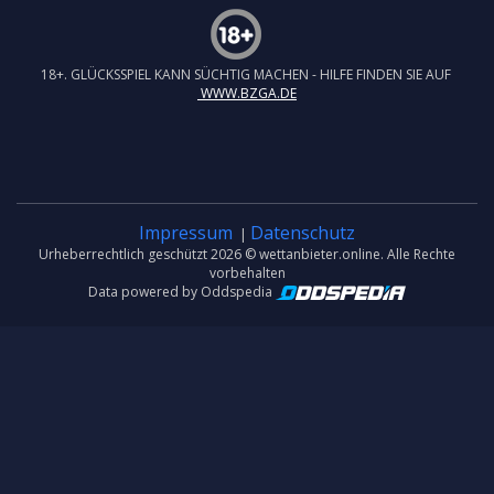
18+. GLÜCKSSPIEL KANN SÜCHTIG MACHEN - HILFE FINDEN SIE AUF
WWW.BZGA.DE
Impressum
Datenschutz
|
Urheberrechtlich geschützt 2026 © wettanbieter.online. Alle Rechte
vorbehalten
Data powered by Oddspedia