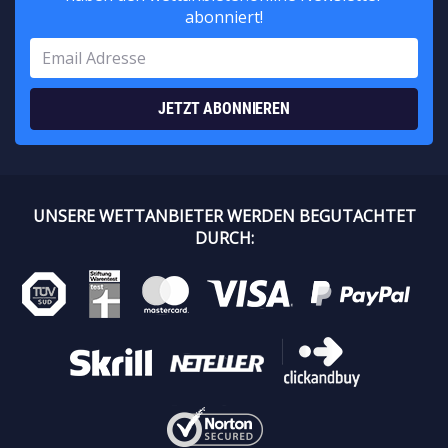
abonniert!
JETZT ABONNIEREN
UNSERE WETTANBIETER WERDEN BEGUTACHTET
DURCH: