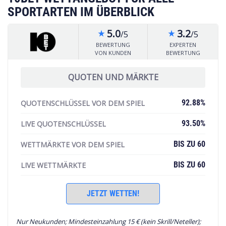
PORTARTEN IM ÜBERBLICK
5.0
3.2
/5
/5
star_rate
star_rate
BEWERTUNG
EXPERTEN
VON KUNDEN
BEWERTUNG
QUOTEN UND MÄRKTE
92.88%
QUOTENSCHLÜSSEL VOR DEM SPIEL
93.50%
LIVE QUOTENSCHLÜSSEL
BIS ZU 60
WETTMÄRKTE VOR DEM SPIEL
BIS ZU 60
LIVE WETTMÄRKTE
JETZT WETTEN!
Nur Neukunden; Mindesteinzahlung 15 € (kein Skrill/Neteller);