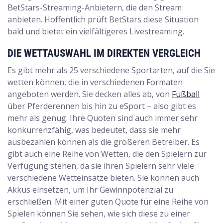
BetStars-Streaming-Anbietern, die den Stream
anbieten. Hoffentlich prüft BetStars diese Situation
bald und bietet ein vielfältigeres Livestreaming.
DIE WETTAUSWAHL IM DIREKTEN VERGLEICH
Es gibt mehr als 25 verschiedene Sportarten, auf die Sie
wetten können, die in verschiedenen Formaten
angeboten werden. Sie decken alles ab, von
Fußball
über Pferderennen bis hin zu eSport – also gibt es
mehr als genug. Ihre Quoten sind auch immer sehr
konkurrenzfähig, was bedeutet, dass sie mehr
ausbezahlen können als die größeren Betreiber. Es
gibt auch eine Reihe von Wetten, die den Spielern zur
Verfügung stehen, da sie ihren Spielern sehr viele
verschiedene Wetteinsätze bieten. Sie können auch
Akkus einsetzen, um Ihr Gewinnpotenzial zu
erschließen. Mit einer guten Quote für eine Reihe von
Spielen können Sie sehen, wie sich diese zu einer