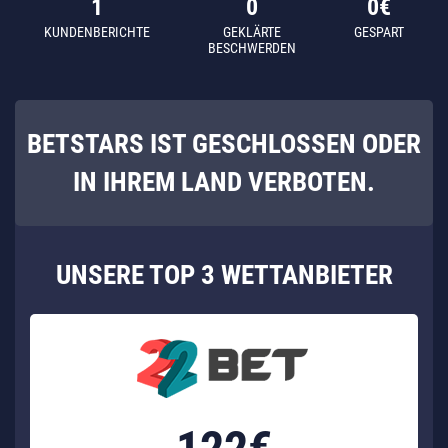
1
0
0€
KUNDENBERICHTE
GEKLÄRTE
GESPART
BESCHWERDEN
BETSTARS IST GESCHLOSSEN ODER
IN IHREM LAND VERBOTEN.
UNSERE
TOP 3
WETTANBIETER