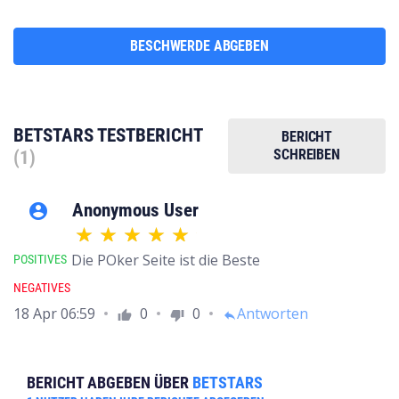
BESCHWERDE ABGEBEN
BETSTARS TESTBERICHT
BERICHT
SCHREIBEN
(1)
Anonymous User
account_circle
Die POker Seite ist die Beste
POSITIVES
NEGATIVES
18 Apr 06:59
0
0
Antworten
thumb_up
thumb_down
reply
BERICHT ABGEBEN ÜBER
BETSTARS