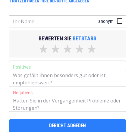
1
NUTZER HABEN IHRE BERICHTE ABGEGEBEN
anonym
BEWERTEN SIE
BETSTARS
Positives
Negatives
BERICHT ABGEBEN