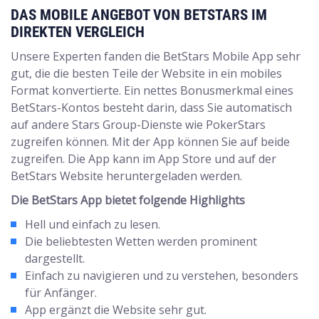
DAS MOBILE ANGEBOT VON BETSTARS IM
DIREKTEN VERGLEICH
Unsere Experten fanden die BetStars Mobile App sehr
gut, die die besten Teile der Website in ein mobiles
Format konvertierte. Ein nettes Bonusmerkmal eines
BetStars-Kontos besteht darin, dass Sie automatisch
auf andere Stars Group-Dienste wie PokerStars
zugreifen können. Mit der App können Sie auf beide
zugreifen. Die App kann im App Store und auf der
BetStars Website heruntergeladen werden.
Die BetStars App bietet folgende Highlights
Hell und einfach zu lesen.
Die beliebtesten Wetten werden prominent
dargestellt.
Einfach zu navigieren und zu verstehen, besonders
für Anfänger.
App ergänzt die Website sehr gut.