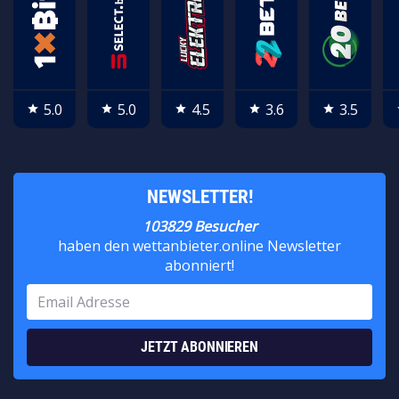
5.0
5.0
4.5
3.6
3.5
star
star
star
star
star
NEWSLETTER!
103829 Besucher
haben den wettanbieter.online Newsletter
abonniert!
JETZT ABONNIEREN