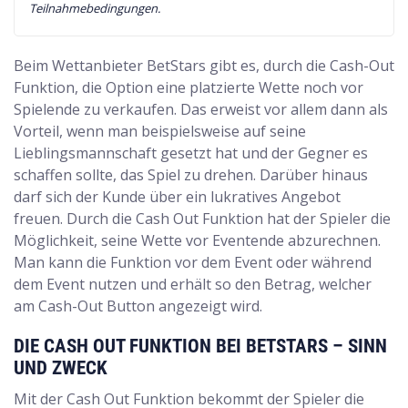
Teilnahmebedingungen.
Beim Wettanbieter BetStars gibt es, durch die Cash-Out
Funktion, die Option eine platzierte Wette noch vor
Spielende zu verkaufen. Das erweist vor allem dann als
Vorteil, wenn man beispielsweise auf seine
Lieblingsmannschaft gesetzt hat und der Gegner es
schaffen sollte, das Spiel zu drehen. Darüber hinaus
darf sich der Kunde über ein lukratives Angebot
freuen. Durch die Cash Out Funktion hat der Spieler die
Möglichkeit, seine Wette vor Eventende abzurechnen.
Man kann die Funktion vor dem Event oder während
dem Event nutzen und erhält so den Betrag, welcher
am Cash-Out Button angezeigt wird.
DIE CASH OUT FUNKTION BEI BETSTARS – SINN
UND ZWECK
Mit der Cash Out Funktion bekommt der Spieler die