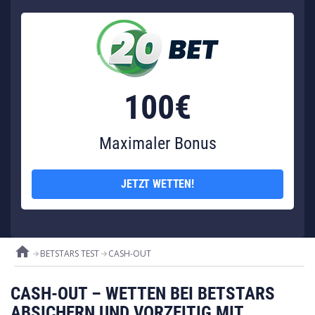
100€
Maximaler Bonus
JETZT WETTEN!
home
BETSTARS TEST
CASH-OUT
CASH-OUT – WETTEN BEI BETSTARS
ABSICHERN UND VORZEITIG MIT