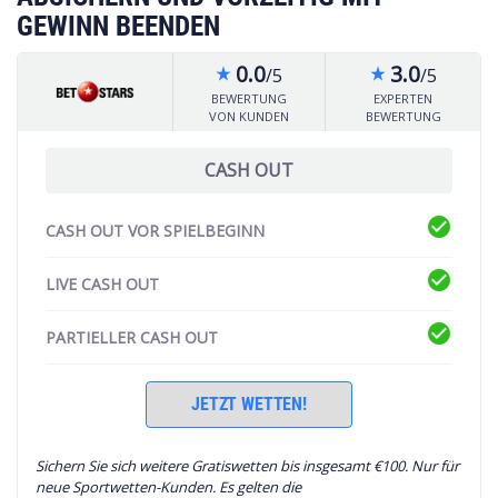
GEWINN BEENDEN
0.0
3.0
/5
/5
star_rate
star_rate
BEWERTUNG
EXPERTEN
VON KUNDEN
BEWERTUNG
CASH OUT
check_circle
CASH OUT VOR SPIELBEGINN
check_circle
LIVE CASH OUT
check_circle
PARTIELLER CASH OUT
JETZT WETTEN!
Sichern Sie sich weitere Gratiswetten bis insgesamt €100. Nur für
neue Sportwetten-Kunden. Es gelten die