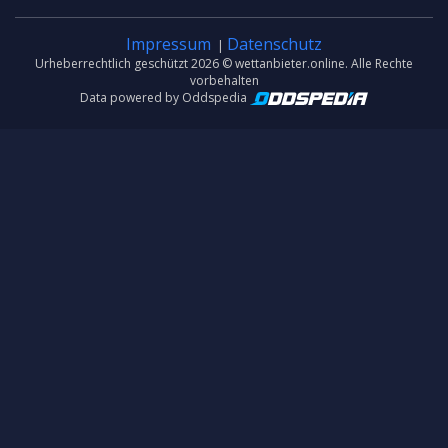
Impressum
Datenschutz
|
Urheberrechtlich geschützt 2026 © wettanbieter.online. Alle Rechte
vorbehalten
Data powered by Oddspedia