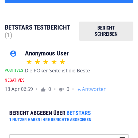
BETSTARS TESTBERICHT
BERICHT
SCHREIBEN
(1)
Anonymous User
account_circle
Die POker Seite ist die Beste
POSITIVES
NEGATIVES
18 Apr 06:59
0
0
Antworten
thumb_up
thumb_down
reply
BERICHT ABGEBEN ÜBER
BETSTARS
1
NUTZER HABEN IHRE BERICHTE ABGEGEBEN