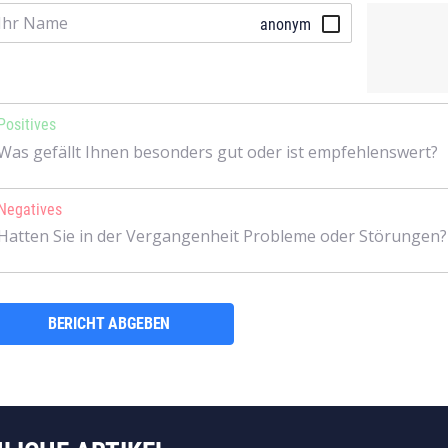
anonym
Positives
Negatives
BERICHT ABGEBEN