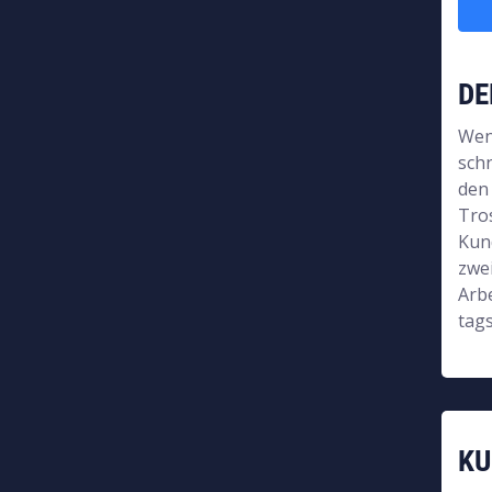
DE
Wen
schn
den 
Tro
Kun
zwei
Arbe
tags
K