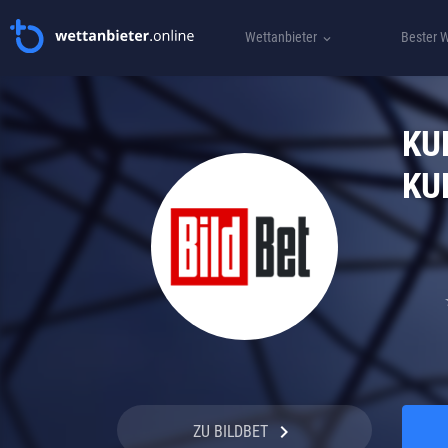
Wettanbieter
Bester W
Skip
to
content
KU
KU
keyboard_arrow_right
ZU BILDBET