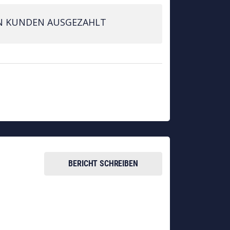
 KUNDEN AUSGEZAHLT
BERICHT SCHREIBEN