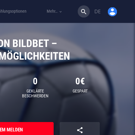
account_circle
search
DE
ahlungsoptionen
Mehr…
EN
N BILDBET –
RU
TMÖGLICHKEITEN
0
0€
GEKLÄRTE
GESPART
BESCHWERDEN
share
EM MELDEN