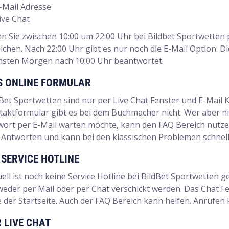
-Mail Adresse
ive Chat
n Sie zwischen 10:00 um 22:00 Uhr bei Bildbet Sportwetten 
ichen. Nach 22:00 Uhr gibt es nur noch die E-Mail Option. D
hsten Morgen nach 10:00 Uhr beantwortet.
S ONLINE FORMULAR
Bet Sportwetten sind nur per Live Chat Fenster und E-Mail K
taktformular gibt es bei dem Buchmacher nicht. Wer aber n
ort per E-Mail warten möchte, kann den FAQ Bereich nutzen
 Antworten und kann bei den klassischen Problemen schnell
 SERVICE HOTLINE
ell ist noch keine Service Hotline bei BildBet Sportwetten 
eder per Mail oder per Chat verschickt werden. Das Chat Fe
 der Startseite. Auch der FAQ Bereich kann helfen. Anrufen
 LIVE CHAT