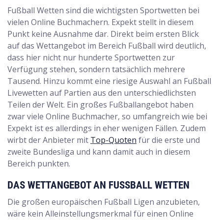
Fußball Wetten sind die wichtigsten Sportwetten bei
vielen Online Buchmachern. Expekt stellt in diesem
Punkt keine Ausnahme dar. Direkt beim ersten Blick
auf das Wettangebot im Bereich Fußball wird deutlich,
dass hier nicht nur hunderte Sportwetten zur
Verfügung stehen, sondern tatsächlich mehrere
Tausend. Hinzu kommt eine riesige Auswahl an Fußball
Livewetten auf Partien aus den unterschiedlichsten
Teilen der Welt. Ein großes Fußballangebot haben
zwar viele Online Buchmacher, so umfangreich wie bei
Expekt ist es allerdings in eher wenigen Fällen. Zudem
wirbt der Anbieter mit
Top-Quoten
für die erste und
zweite Bundesliga und kann damit auch in diesem
Bereich punkten.
DAS WETTANGEBOT AN FUSSBALL WETTEN
Die großen europäischen Fußball Ligen anzubieten,
wäre kein Alleinstellungsmerkmal für einen Online