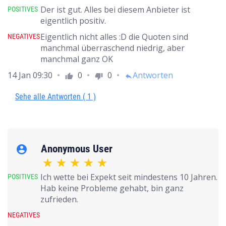
Der ist gut. Alles bei diesem Anbieter ist
POSITIVES
eigentlich positiv.
Eigentlich nicht alles :D die Quoten sind
NEGATIVES
manchmal überraschend niedrig, aber
manchmal ganz OK
14 Jan 09:30
0
0
Antworten
thumb_up
thumb_down
reply
Sehe alle Antworten ( 1 )
Anonymous User
account_circle
Ich wette bei Expekt seit mindestens 10 Jahren.
POSITIVES
Hab keine Probleme gehabt, bin ganz
zufrieden.
NEGATIVES