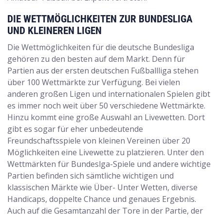
DIE WETTMÖGLICHKEITEN ZUR BUNDESLIGA
UND KLEINEREN LIGEN
Die Wettmöglichkeiten für die deutsche Bundesliga
gehören zu den besten auf dem Markt. Denn für
Partien aus der ersten deutschen Fußballliga stehen
über 100 Wettmärkte zur Verfügung. Bei vielen
anderen großen Ligen und internationalen Spielen gibt
es immer noch weit über 50 verschiedene Wettmärkte.
Hinzu kommt eine große Auswahl an Livewetten. Dort
gibt es sogar für eher unbedeutende
Freundschaftsspiele von kleinen Vereinen über 20
Möglichkeiten eine Livewette zu platzieren. Unter den
Wettmärkten für Bundeslga-Spiele und andere wichtige
Partien befinden sich sämtliche wichtigen und
klassischen Märkte wie Über- Unter Wetten, diverse
Handicaps, doppelte Chance und genaues Ergebnis.
Auch auf die Gesamtanzahl der Tore in der Partie, der