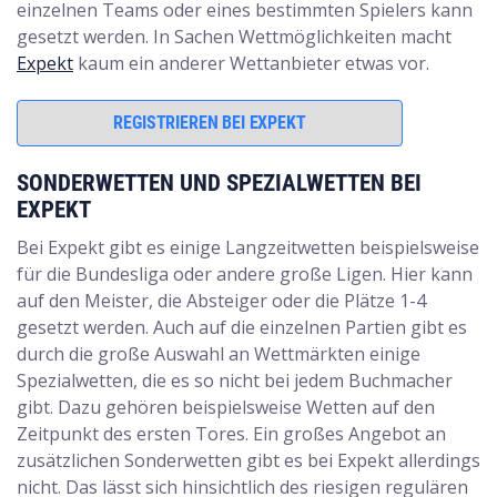
einzelnen Teams oder eines bestimmten Spielers kann
gesetzt werden. In Sachen Wettmöglichkeiten macht
Expekt
kaum ein anderer Wettanbieter etwas vor.
REGISTRIEREN BEI EXPEKT
SONDERWETTEN UND SPEZIALWETTEN BEI
EXPEKT
Bei Expekt gibt es einige Langzeitwetten beispielsweise
für die Bundesliga oder andere große Ligen. Hier kann
auf den Meister, die Absteiger oder die Plätze 1-4
gesetzt werden. Auch auf die einzelnen Partien gibt es
durch die große Auswahl an Wettmärkten einige
Spezialwetten, die es so nicht bei jedem Buchmacher
gibt. Dazu gehören beispielsweise Wetten auf den
Zeitpunkt des ersten Tores. Ein großes Angebot an
zusätzlichen Sonderwetten gibt es bei Expekt allerdings
nicht. Das lässt sich hinsichtlich des riesigen regulären