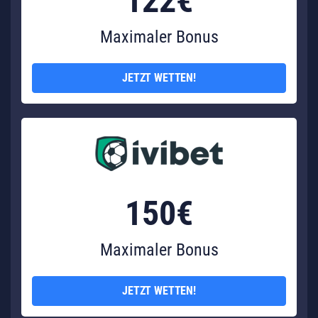
122€
Maximaler Bonus
JETZT WETTEN!
150€
Maximaler Bonus
JETZT WETTEN!