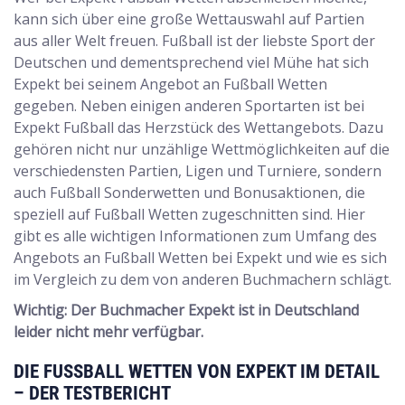
kann sich über eine große Wettauswahl auf Partien
aus aller Welt freuen. Fußball ist der liebste Sport der
Deutschen und dementsprechend viel Mühe hat sich
Expekt bei seinem Angebot an Fußball Wetten
gegeben. Neben einigen anderen Sportarten ist bei
Expekt Fußball das Herzstück des Wettangebots. Dazu
gehören nicht nur unzählige Wettmöglichkeiten auf die
verschiedensten Partien, Ligen und Turniere, sondern
auch Fußball Sonderwetten und Bonusaktionen, die
speziell auf Fußball Wetten zugeschnitten sind. Hier
gibt es alle wichtigen Informationen zum Umfang des
Angebots an Fußball Wetten bei Expekt und wie es sich
im Vergleich zu dem von anderen Buchmachern schlägt.
Wichtig: Der Buchmacher Expekt ist in Deutschland
leider nicht mehr verfügbar.
DIE FUSSBALL WETTEN VON EXPEKT IM DETAIL
– DER TESTBERICHT