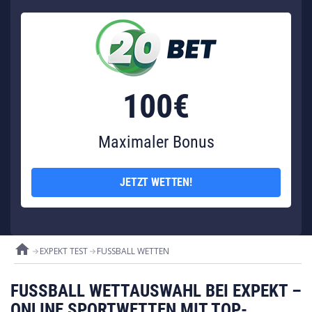
100€
Maximaler Bonus
JETZT WETTEN!
home
EXPEKT TEST
FUSSBALL WETTEN
FUSSBALL WETTAUSWAHL BEI EXPEKT –
ONLINE SPORTWETTEN MIT TOP-