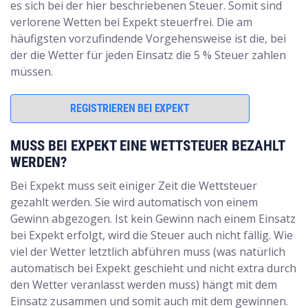
es sich bei der hier beschriebenen Steuer. Somit sind
verlorene Wetten bei Expekt steuerfrei. Die am
häufigsten vorzufindende Vorgehensweise ist die, bei
der die Wetter für jeden Einsatz die 5 % Steuer zahlen
müssen.
REGISTRIEREN BEI EXPEKT
MUSS BEI EXPEKT EINE WETTSTEUER BEZAHLT
WERDEN?
Bei Expekt muss seit einiger Zeit die Wettsteuer
gezahlt werden. Sie wird automatisch von einem
Gewinn abgezogen. Ist kein Gewinn nach einem Einsatz
bei Expekt erfolgt, wird die Steuer auch nicht fällig. Wie
viel der Wetter letztlich abführen muss (was natürlich
automatisch bei Expekt geschieht und nicht extra durch
den Wetter veranlasst werden muss) hängt mit dem
Einsatz zusammen und somit auch mit dem gewinnen.