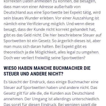
korrekten Daten anmelden zu können, die besagen,
dass man von einer Adresse außerhalb von
Deutschland aus eine Sportwette bei Expekt tätig, wird
sein blaues Wunder erleben. Vor einer Auszahlung ist
nämlich eine Verifizierung möglich. Und wenn diese
besagt, dass der Kunde nicht korrekt gehandelt hat,
gibt es das Geld nicht. Die hier beschriebene Steuer auf
Sportwetten ist ein Gesetz. So ärgerlich dieses ist, aber
man muss sich daran halten. Bei Expekt gibt es
theoretisch ja die Möglichkeit, alles legal zu umgehen.
Doch wer verliert freiwillig seine Sportwetten?
WIESO HABEN MANCHE BUCHMACHER DIE
STEUER UND ANDERE NICHT?
Es täuscht der Eindruck, dass einige Buchmacher eine
Steuer auf Sportwetten haben und andere nicht. Das
Gesetz gilt für alle die, die Kunden aus Deutschland
annehmen. Der Umgang ist allerdings unterschiedlich.
Das sorgt für diesen Eindruck. Bei wenigen spielt die