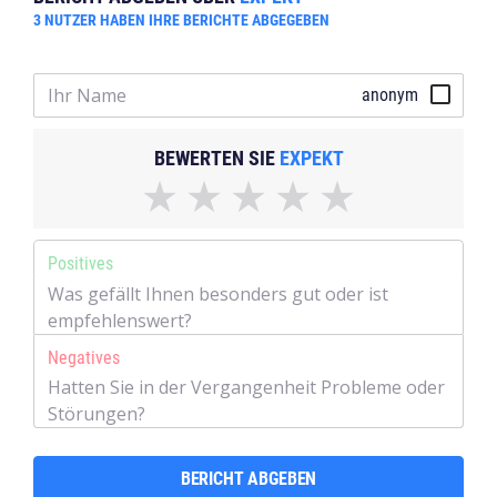
3
NUTZER HABEN IHRE BERICHTE ABGEGEBEN
anonym
BEWERTEN SIE
EXPEKT
Positives
Negatives
BERICHT ABGEBEN