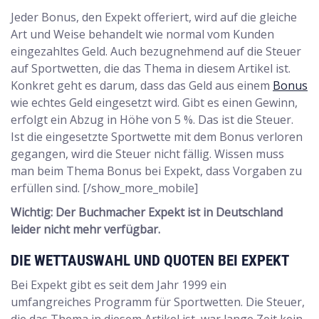
Jeder Bonus, den Expekt offeriert, wird auf die gleiche
Art und Weise behandelt wie normal vom Kunden
eingezahltes Geld. Auch bezugnehmend auf die Steuer
auf Sportwetten, die das Thema in diesem Artikel ist.
Konkret geht es darum, dass das Geld aus einem
Bonus
wie echtes Geld eingesetzt wird. Gibt es einen Gewinn,
erfolgt ein Abzug in Höhe von 5 %. Das ist die Steuer.
Ist die eingesetzte Sportwette mit dem Bonus verloren
gegangen, wird die Steuer nicht fällig. Wissen muss
man beim Thema Bonus bei Expekt, dass Vorgaben zu
erfüllen sind. [/show_more_mobile]
Wichtig: Der Buchmacher Expekt ist in Deutschland
leider nicht mehr verfügbar.
DIE WETTAUSWAHL UND QUOTEN BEI EXPEKT
Bei Expekt gibt es seit dem Jahr 1999 ein
umfangreiches Programm für Sportwetten. Die Steuer,