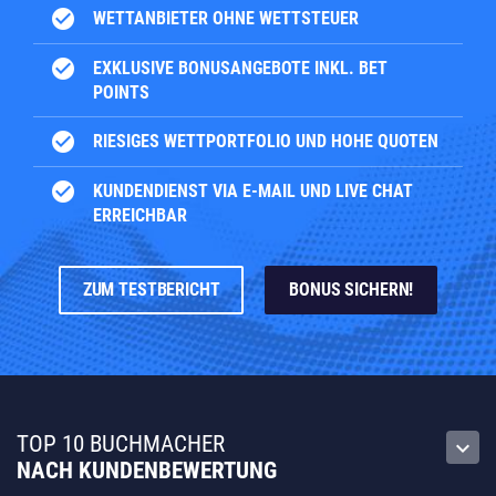
check_circle
WETTANBIETER OHNE WETTSTEUER
check_circle
EXKLUSIVE BONUSANGEBOTE INKL. BET
POINTS
check_circle
RIESIGES WETTPORTFOLIO UND HOHE QUOTEN
check_circle
KUNDENDIENST VIA E-MAIL UND LIVE CHAT
ERREICHBAR
ZUM TESTBERICHT
BONUS SICHERN!
TOP 10 BUCHMACHER
keyboard_arrow_down
NACH KUNDENBEWERTUNG