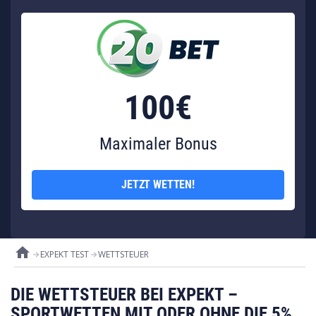
100€
Maximaler Bonus
JETZT WETTEN!
home
EXPEKT TEST
WETTSTEUER
DIE WETTSTEUER BEI EXPEKT –
SPORTWETTEN MIT ODER OHNE DIE 5%