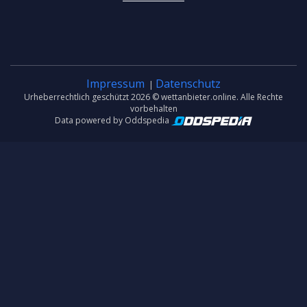
Impressum
Datenschutz
|
Urheberrechtlich geschützt 2026 © wettanbieter.online. Alle Rechte
vorbehalten
Data powered by Oddspedia