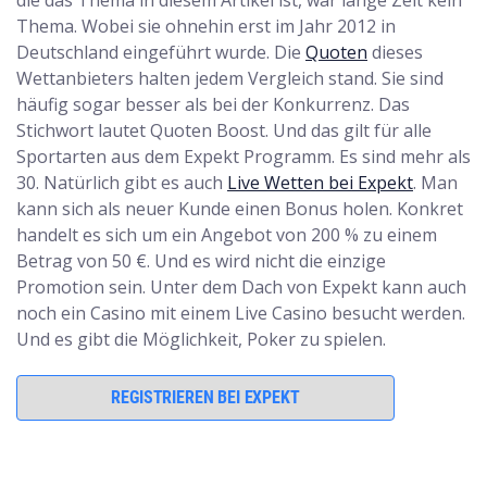
die das Thema in diesem Artikel ist, war lange Zeit kein
Thema. Wobei sie ohnehin erst im Jahr 2012 in
Deutschland eingeführt wurde. Die
Quoten
dieses
Wettanbieters halten jedem Vergleich stand. Sie sind
häufig sogar besser als bei der Konkurrenz. Das
Stichwort lautet Quoten Boost. Und das gilt für alle
Sportarten aus dem Expekt Programm. Es sind mehr als
30. Natürlich gibt es auch
Live Wetten bei Expekt
. Man
kann sich als neuer Kunde einen Bonus holen. Konkret
handelt es sich um ein Angebot von 200 % zu einem
Betrag von 50 €. Und es wird nicht die einzige
Promotion sein. Unter dem Dach von Expekt kann auch
noch ein Casino mit einem Live Casino besucht werden.
Und es gibt die Möglichkeit, Poker zu spielen.
REGISTRIEREN BEI EXPEKT