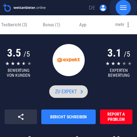
account_circle
DE
Toggle
navigat
Skip
EN
to
mehr
Testbericht
(3)
Bonus
(1)
App
content
RU
3.5
3.1
/5
/5
BEWERTUNG
EXPERTEN
VON KUNDEN
BEWERTUNG
keyboard_arrow_right
ZU EXPEKT
REPORT A
share
BERICHT SCHREIBEN
PROBLEM