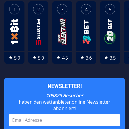
1
2
3
4
5
5.0
5.0
4.5
3.6
3.5
star
star
star
star
star
NEWSLETTER!
103829 Besucher
haben den wettanbieter.online Newsletter
abonniert!