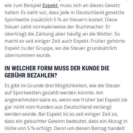
wie zum Beispiel
Expekt
, muss sich an dieses Gesetz
halten. Es sieht vor, dass jede in Deutschland gesetzte
Sportwette zusätzlich 5 % an Steuern kostet. Diese
Steuer zahlt normalerweise der Buchmacher. Er
überträgt die Zahlung aber häufig an die Wetter. So
macht es seit einiger Zeit auch Expekt. Früher gehörte
Expekt zu der Gruppe, wo die Steuer grundsätzlich
übernommen wurde.
IN WELCHER FORM MUSS DER KUNDE DIE
GEBÜHR BEZAHLEN?
Es gibt im Grunde drei Möglichkeiten, wie die Steuer
auf Sportwetten gezahlt werden könnte. Am
angenehmsten wäre es, wenn wie früher bei Expekt sie
gar nicht vom Kunden aus Deutschland verlangt
werden würde. Bei Expekt ist es seit einiger Zeit so,
dass ein gebuchter Gewinn bedeutet, dass ein Abzug in
Höhe von 5 % erfolgt. Denn um diesen Betrag handelt