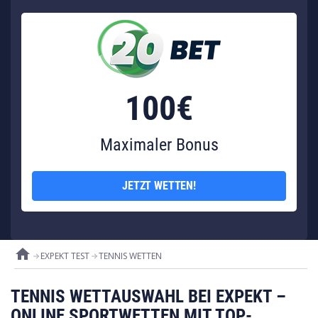
100€
Maximaler Bonus
JETZT WETTEN!
home
EXPEKT TEST
TENNIS WETTEN
TENNIS WETTAUSWAHL BEI EXPEKT –
ONLINE SPORTWETTEN MIT TOP-