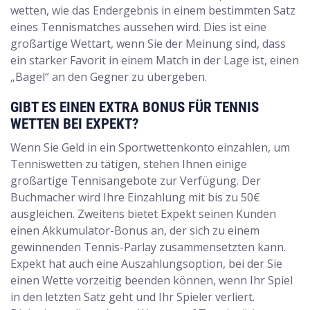
wetten, wie das Endergebnis in einem bestimmten Satz
eines Tennismatches aussehen wird. Dies ist eine
großartige Wettart, wenn Sie der Meinung sind, dass
ein starker Favorit in einem Match in der Lage ist, einen
„Bagel“ an den Gegner zu übergeben.
GIBT ES EINEN EXTRA BONUS FÜR TENNIS
WETTEN BEI EXPEKT?
Wenn Sie Geld in ein Sportwettenkonto einzahlen, um
Tenniswetten zu tätigen, stehen Ihnen einige
großartige Tennisangebote zur Verfügung. Der
Buchmacher wird Ihre Einzahlung mit bis zu 50€
ausgleichen. Zweitens bietet Expekt seinen Kunden
einen Akkumulator-Bonus an, der sich zu einem
gewinnenden Tennis-Parlay zusammensetzten kann.
Expekt hat auch eine Auszahlungsoption, bei der Sie
einen Wette vorzeitig beenden können, wenn Ihr Spiel
in den letzten Satz geht und Ihr Spieler verliert.