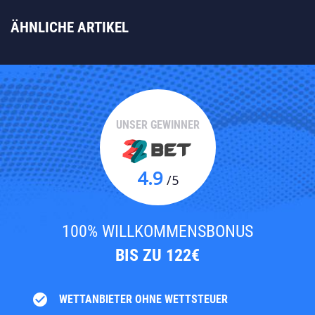
ÄHNLICHE ARTIKEL
UNSER GEWINNER
4.9
/5
100% WILLKOMMENSBONUS
BIS ZU 122€
check_circle
WETTANBIETER OHNE WETTSTEUER