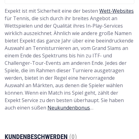
Expekt ist mit Sicherheit eine der besten
Wett-Websites
für Tennis, die sich durch ihr breites Angebot an
Wettspielen und der Qualität ihres In-Play-Services
wirklich auszeichnet. Ähnlich wie andere große Namen
bietet Expekt das ganze Jahr über eine beeindruckende
Auswahl an Tennisturnieren an, vom Grand Slams an
einem Ende des Spektrums bis hin zu ITF- und
Challenger-Tour-Events am anderen Ende. Jedes der
Spiele, die im Rahmen dieser Turniere ausgetragen
werden, bietet in der Regel eine hervorragende
Auswahl an Märkten, aus denen die Spieler wählen
können. Wenn ein Match ins Spiel geht, zählt der
Expekt Service zu den besten überhaupt. Sie haben
auch einen süßen
Neukundenbonus
…
KUNDENBESCHWERDEN
(0)