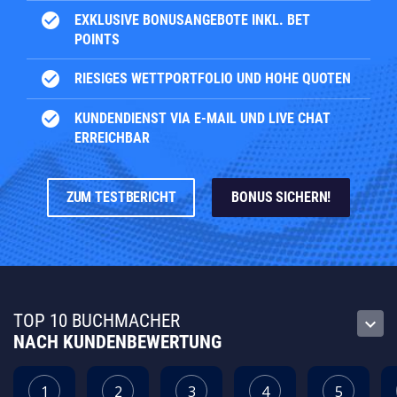
check_circle
EXKLUSIVE BONUSANGEBOTE INKL. BET
POINTS
check_circle
RIESIGES WETTPORTFOLIO UND HOHE QUOTEN
check_circle
KUNDENDIENST VIA E-MAIL UND LIVE CHAT
ERREICHBAR
ZUM TESTBERICHT
BONUS SICHERN!
TOP 10 BUCHMACHER
keyboard_arrow_down
NACH KUNDENBEWERTUNG
1
2
3
4
5