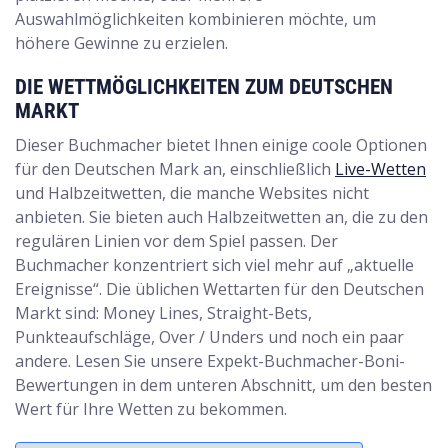
Auswahlmöglichkeiten kombinieren möchte, um
höhere Gewinne zu erzielen.
DIE WETTMÖGLICHKEITEN ZUM DEUTSCHEN
MARKT
Dieser Buchmacher bietet Ihnen einige coole Optionen
für den Deutschen Mark an, einschließlich
Live-Wetten
und Halbzeitwetten, die manche Websites nicht
anbieten. Sie bieten auch Halbzeitwetten an, die zu den
regulären Linien vor dem Spiel passen. Der
Buchmacher konzentriert sich viel mehr auf „aktuelle
Ereignisse“. Die üblichen Wettarten für den Deutschen
Markt sind: Money Lines, Straight-Bets,
Punkteaufschläge, Over / Unders und noch ein paar
andere. Lesen Sie unsere Expekt-Buchmacher-Boni-
Bewertungen in dem unteren Abschnitt, um den besten
Wert für Ihre Wetten zu bekommen.