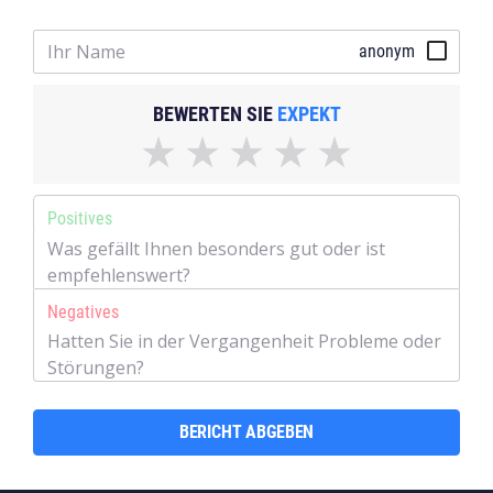
anonym
BEWERTEN SIE
EXPEKT
Positives
Negatives
BERICHT ABGEBEN