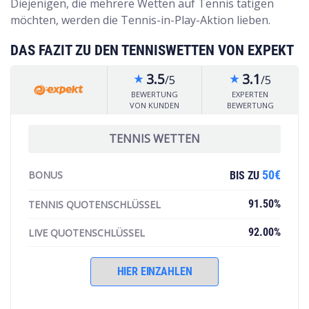
Diejenigen, die mehrere Wetten auf Tennis tätigen
möchten, werden die Tennis-in-Play-Aktion lieben.
DAS FAZIT ZU DEN TENNISWETTEN VON EXPEKT
3.5
3.1
/5
/5
star_rate
star_rate
BEWERTUNG
EXPERTEN
VON KUNDEN
BEWERTUNG
TENNIS WETTEN
50€
BONUS
BIS ZU
91.50%
TENNIS QUOTENSCHLÜSSEL
92.00%
LIVE QUOTENSCHLÜSSEL
HIER EINZAHLEN