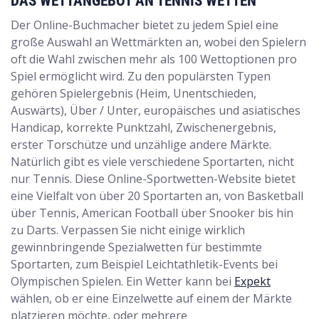
DAS WETTANGEBOT AN TENNIS WETTEN
Der Online-Buchmacher bietet zu jedem Spiel eine
große Auswahl an Wettmärkten an, wobei den Spielern
oft die Wahl zwischen mehr als 100 Wettoptionen pro
Spiel ermöglicht wird. Zu den populärsten Typen
gehören Spielergebnis (Heim, Unentschieden,
Auswärts), Über / Unter, europäisches und asiatisches
Handicap, korrekte Punktzahl, Zwischenergebnis,
erster Torschütze und unzählige andere Märkte.
Natürlich gibt es viele verschiedene Sportarten, nicht
nur Tennis. Diese Online-Sportwetten-Website bietet
eine Vielfalt von über 20 Sportarten an, von Basketball
über Tennis, American Football über Snooker bis hin
zu Darts. Verpassen Sie nicht einige wirklich
gewinnbringende Spezialwetten für bestimmte
Sportarten, zum Beispiel Leichtathletik-Events bei
Olympischen Spielen. Ein Wetter kann bei
Expekt
wählen, ob er eine Einzelwette auf einem der Märkte
platzieren möchte, oder mehrere