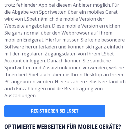
trotz fehlender App bei diesem Anbieter möglich. Für
die Abgabe von Sportwetten über ein mobiles Gerät
wird von LSbet nämlich die mobile Version der
Webseite angeboten. Diese mobile Version erreichen
Sie ganz normal über den Webbrowser auf Ihrem
mobilen Endgerät. Hierfür müssen Sie keine besondere
Software herunterladen und können sich ganz einfach
mit den regulären Zugangsdaten von Ihrem LSbet
Account einloggen. Danach können Sie sämtliche
Sportwetten und Zusatzfunktionen verwenden, welche
Ihnen bei LSbet auch über die Ihren Desktop an Ihrem
PC angeboten werden. Hierzu zählen selbstverständlich
auch Einzahlungen und die Beantragung von
Auszahlungen.
REGISTRIEREN BEI LSBET
OPTIMIERTE WEBSEITEN FÜR MOBILE GERÄTE?