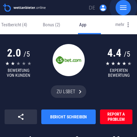
account_circle
DE
Toggle
navigat
Skip
EN
to
mehr
Testbericht
(4)
Bonus
(2)
App
content
RU
2.0
4.4
/5
/5
BEWERTUNG
EXPERTEN
VON KUNDEN
BEWERTUNG
keyboard_arrow_right
ZU LSBET
REPORT A
share
BERICHT SCHREIBEN
PROBLEM