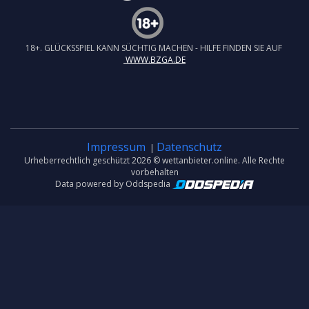
18+. GLÜCKSSPIEL KANN SÜCHTIG MACHEN - HILFE FINDEN SIE AUF
WWW.BZGA.DE
Impressum
Datenschutz
|
Urheberrechtlich geschützt 2026 © wettanbieter.online. Alle Rechte
vorbehalten
Data powered by Oddspedia