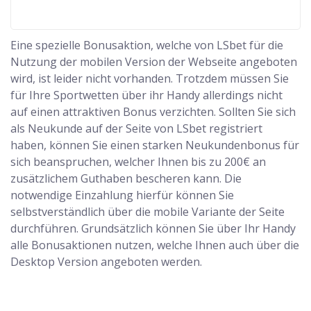
Eine spezielle Bonusaktion, welche von LSbet für die
Nutzung der mobilen Version der Webseite angeboten
wird, ist leider nicht vorhanden. Trotzdem müssen Sie
für Ihre Sportwetten über ihr Handy allerdings nicht
auf einen attraktiven Bonus verzichten. Sollten Sie sich
als Neukunde auf der Seite von LSbet registriert
haben, können Sie einen starken Neukundenbonus für
sich beanspruchen, welcher Ihnen bis zu 200€ an
zusätzlichem Guthaben bescheren kann. Die
notwendige Einzahlung hierfür können Sie
selbstverständlich über die mobile Variante der Seite
durchführen. Grundsätzlich können Sie über Ihr Handy
alle Bonusaktionen nutzen, welche Ihnen auch über die
Desktop Version angeboten werden.