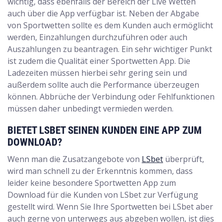
wichtig, dass ebenfalls der Bereich der Live Wetten
auch über die App verfügbar ist. Neben der Abgabe
von Sportwetten sollte es dem Kunden auch ermöglicht
werden, Einzahlungen durchzuführen oder auch
Auszahlungen zu beantragen. Ein sehr wichtiger Punkt
ist zudem die Qualität einer Sportwetten App. Die
Ladezeiten müssen hierbei sehr gering sein und
außerdem sollte auch die Performance überzeugen
können. Abbrüche der Verbindung oder Fehlfunktionen
müssen daher unbedingt vermieden werden.
BIETET LSBET SEINEN KUNDEN EINE APP ZUM
DOWNLOAD?
Wenn man die Zusatzangebote von
LSbet
überprüft,
wird man schnell zu der Erkenntnis kommen, dass
leider keine besondere Sportwetten App zum
Download für die Kunden von LSbet zur Verfügung
gestellt wird. Wenn Sie Ihre Sportwetten bei LSbet aber
auch gerne von unterwegs aus abgeben wollen, ist dies