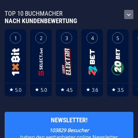
TOP 10 BUCHMACHER
keyboard_arrow_down
NACH KUNDENBEWERTUNG
1
2
3
4
5
5.0
5.0
4.5
3.6
3.5
star
star
star
star
star
NEWSLETTER!
103829 Besucher
haben den wettanbieter.online Newsletter