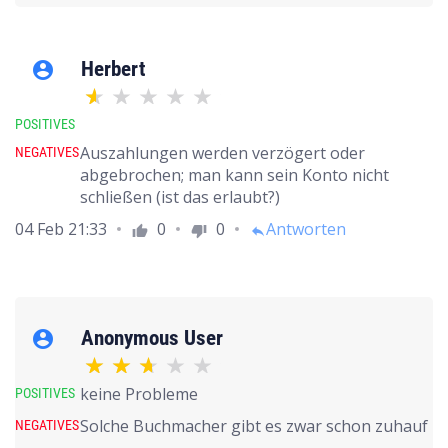
Herbert
account_circle
POSITIVES
Auszahlungen werden verzögert oder
NEGATIVES
abgebrochen; man kann sein Konto nicht
schließen (ist das erlaubt?)
04 Feb 21:33
0
0
Antworten
thumb_up
thumb_down
reply
Anonymous User
account_circle
keine Probleme
POSITIVES
Solche Buchmacher gibt es zwar schon zuhauf
NEGATIVES