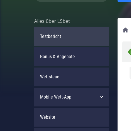
Alles über LSbet
home
Testbericht
Bonus & Angebote
Wettsteuer
keyboard_arrow_down
Mobile Wett-App
Website