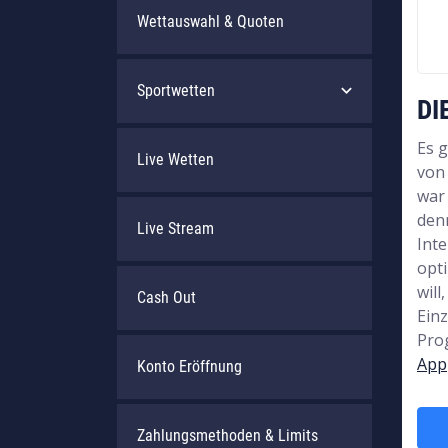
Wettauswahl & Quoten
keyboard_arrow_down
Sportwetten
DI
Es 
Live Wetten
von 
war
den
Live Stream
Inte
opt
will
Cash Out
Ein
Pro
App
Konto Eröffnung
Zahlungsmethoden & Limits