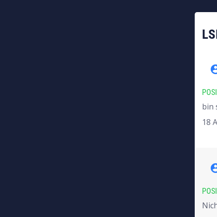
LS
account_
POSI
bin 
18 A
account_
POSI
Nic