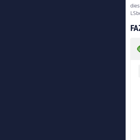
die
LSb
FA