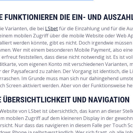
E FUNKTIONIEREN DIE EIN- UND AUSZAH
die Varianten, die bei
LSbet
für die Einzahlung und für die 
 einem mobilen Zugriff über die mobile Website oder Web Ap
alliert werden könnte, gibt es nicht. Doch irgendwie müssen 
men. Wer mit einem besonderen Mobile Payment, also eine
 erfreut feststellen, dass diese nicht notwendig ist. Es ist
itkarte, vom eigenen Konto mit verschiedenen Varianten, mit
 der Paysafecard zu zahlen. Der Vorgang ist identisch, die Lim
rraschen. Im Grunde muss man sich nur dahingehend umstell
h Screen aktiviert werden. Aber von der Funktionsweise her
E ÜBERSICHTLICHKEIT UND NAVIGATION
Website von LSbet ist übersichtlich, das kann an dieser Stelle
m mobilen Zugriff auf dem kleineren Display in der gewohnte
sicht. Nur dass das navigieren in diesem Falle per Touch Scr
ows Phone ja selbstverständlich. Wer sich fragt, ob alle In