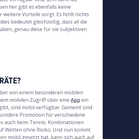
ben her gibt es ebenfalls keine
weitere Vorteile sorgt. Es fehlt nichts
ies bedeutet gleichzeitig, dass all die
aben, genau diese für sie subjektiven
ERÄTE?
, aber von einem besonderen mobilen
inem mobilen Zugriff über eine
App
ein
ibt, sind mobil verfügbar. Gemeint sind
besondere Promotion für verschiedene
t es auch beim Tennis. Kombinationen
auf Wetten ohne Risiko. Und nun kommt
n mobil gesetzt hat, kann sich auch auf