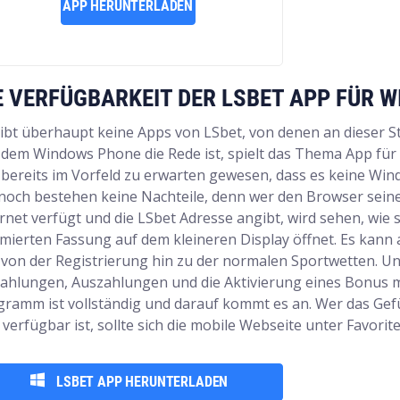
APP HERUNTERLADEN
E VERFÜGBARKEIT DER LSBET APP FÜR 
gibt überhaupt keine Apps von LSbet, von denen an dieser S
dem Windows Phone die Rede ist, spielt das Thema App für 
 bereits im Vorfeld zu erwarten gewesen, dass es keine Wi
noch bestehen keine Nachteile, denn wer den Browser sein
rnet verfügt und die LSbet Adresse angibt, wird sehen, wie 
imierten Fassung auf dem kleineren Display öffnet. Es kan
, von der Registrierung hin zu der normalen Sportwetten. U
zahlungen, Auszahlungen und die Aktivierung eines Bonus mö
gramm ist vollständig und darauf kommt es an. Wer das Gefü
verfügbar ist, sollte sich die mobile Webseite unter Favorit
LSBET APP HERUNTERLADEN