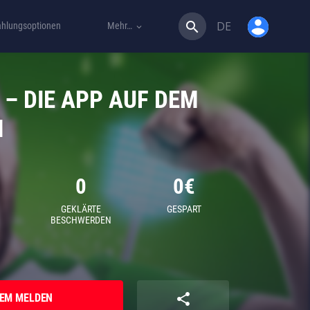
account_circle
search
DE
ahlungsoptionen
Mehr…
EN
– DIE APP AUF DEM
RU
N
0
0€
GEKLÄRTE
GESPART
BESCHWERDEN
share
EM MELDEN