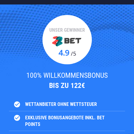
UNSER GEWINNER
4.9
/5
100% WILLKOMMENSBONUS
BIS ZU 122€
check_circle
WETTANBIETER OHNE WETTSTEUER
check_circle
EXKLUSIVE BONUSANGEBOTE INKL. BET
POINTS