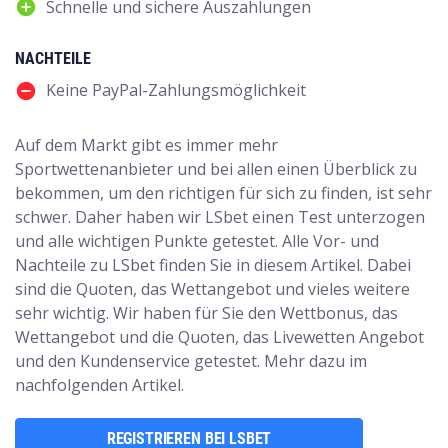
Schnelle und sichere Auszahlungen
NACHTEILE
Keine PayPal-Zahlungsmöglichkeit
Auf dem Markt gibt es immer mehr
Sportwettenanbieter und bei allen einen Überblick zu
bekommen, um den richtigen für sich zu finden, ist sehr
schwer. Daher haben wir LSbet einen Test unterzogen
und alle wichtigen Punkte getestet. Alle Vor- und
Nachteile zu LSbet finden Sie in diesem Artikel. Dabei
sind die Quoten, das Wettangebot und vieles weitere
sehr wichtig. Wir haben für Sie den Wettbonus, das
Wettangebot und die Quoten, das Livewetten Angebot
und den Kundenservice getestet. Mehr dazu im
nachfolgenden Artikel.
REGISTRIEREN BEI LSBET