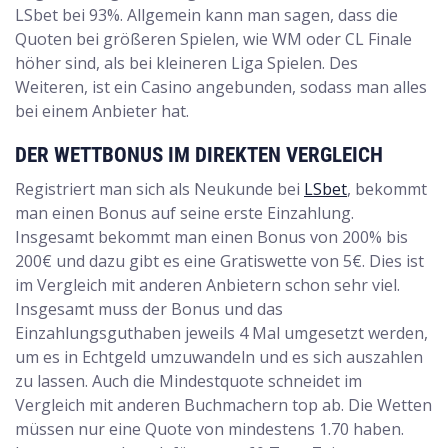
LSbet bei 93%. Allgemein kann man sagen, dass die
Quoten bei größeren Spielen, wie WM oder CL Finale
höher sind, als bei kleineren Liga Spielen. Des
Weiteren, ist ein Casino angebunden, sodass man alles
bei einem Anbieter hat.
DER WETTBONUS IM DIREKTEN VERGLEICH
Registriert man sich als Neukunde bei
LSbet
, bekommt
man einen Bonus auf seine erste Einzahlung.
Insgesamt bekommt man einen Bonus von 200% bis
200€ und dazu gibt es eine Gratiswette von 5€. Dies ist
im Vergleich mit anderen Anbietern schon sehr viel.
Insgesamt muss der Bonus und das
Einzahlungsguthaben jeweils 4 Mal umgesetzt werden,
um es in Echtgeld umzuwandeln und es sich auszahlen
zu lassen. Auch die Mindestquote schneidet im
Vergleich mit anderen Buchmachern top ab. Die Wetten
müssen nur eine Quote von mindestens 1.70 haben.