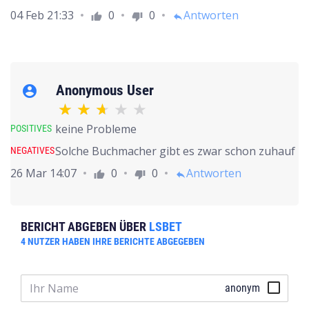
04 Feb 21:33
0
0
Antworten
thumb_up
thumb_down
reply
Anonymous User
account_circle
keine Probleme
POSITIVES
Solche Buchmacher gibt es zwar schon zuhauf
NEGATIVES
26 Mar 14:07
0
0
Antworten
thumb_up
thumb_down
reply
BERICHT ABGEBEN ÜBER
LSBET
4
NUTZER HABEN IHRE BERICHTE ABGEGEBEN
anonym