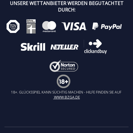
UNSERE WETTANBIETER WERDEN BEGUTACHTET
DURCH:
18+. GLÜCKSSPIEL KANN SÜCHTIG MACHEN - HILFE FINDEN SIE AUF
WWW.BZGA.DE