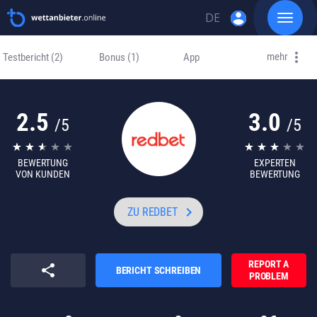
account_circle
DE
Toggle
navigat
Skip
EN
to
mehr
Testbericht
(2)
Bonus
(1)
App
content
RU
2.5
3.0
/5
/5
BEWERTUNG
EXPERTEN
VON KUNDEN
BEWERTUNG
keyboard_arrow_right
ZU REDBET
REPORT A
share
BERICHT SCHREIBEN
PROBLEM