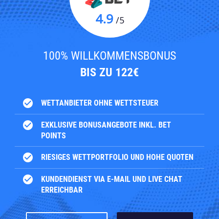
4.9
/5
100% WILLKOMMENSBONUS
BIS ZU 122€
check_circle
WETTANBIETER OHNE WETTSTEUER
check_circle
EXKLUSIVE BONUSANGEBOTE INKL. BET
POINTS
check_circle
RIESIGES WETTPORTFOLIO UND HOHE QUOTEN
check_circle
KUNDENDIENST VIA E-MAIL UND LIVE CHAT
ERREICHBAR