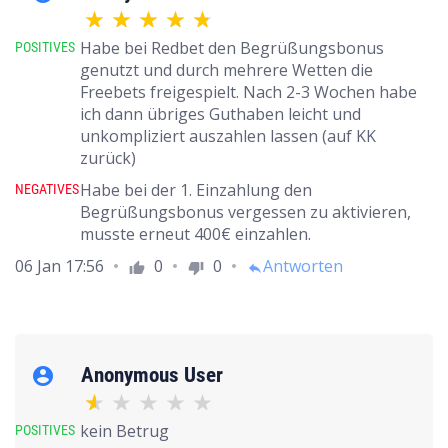
Habe bei Redbet den Begrüßungsbonus
POSITIVES
genutzt und durch mehrere Wetten die
Freebets freigespielt. Nach 2-3 Wochen habe
ich dann übriges Guthaben leicht und
unkompliziert auszahlen lassen (auf KK
zurück)
Habe bei der 1. Einzahlung den
NEGATIVES
Begrüßungsbonus vergessen zu aktivieren,
musste erneut 400€ einzahlen.
06 Jan 17:56
0
0
Antworten
thumb_up
thumb_down
reply
Anonymous User
account_circle
kein Betrug
POSITIVES