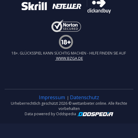
18+. GLÜCKSSPIEL KANN SÜCHTIG MACHEN - HILFE FINDEN SIE AUF
WWW.BZGA.DE
Impressum
Datenschutz
|
Urheberrechtlich geschützt 2026 © wettanbieter.online. Alle Rechte
vorbehalten
Data powered by Oddspedia