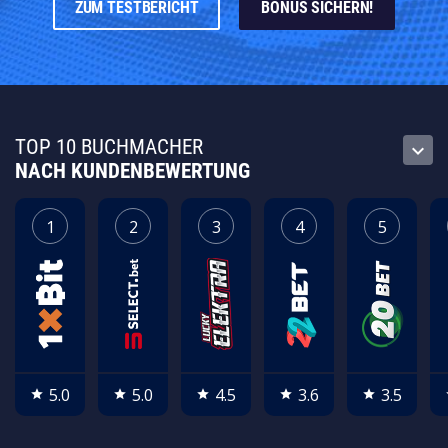
ZUM TESTBERICHT
BONUS SICHERN!
TOP 10 BUCHMACHER
keyboard_arrow_down
NACH KUNDENBEWERTUNG
1
2
3
4
5
5.0
5.0
4.5
3.6
3.5
star
star
star
star
star