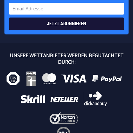
JETZT ABONNIEREN
UNSERE WETTANBIETER WERDEN BEGUTACHTET
DURCH: