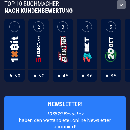
TOP 10 BUCHMACHER
keyboard_arrow_down
NACH KUNDENBEWERTUNG
1
2
3
4
5
5.0
5.0
4.5
3.6
3.5
star
star
star
star
star
NEWSLETTER!
103829 Besucher
haben den wettanbieter.online Newsletter
abonniert!