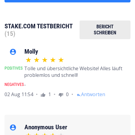
STAKE.COM TESTBERICHT
BERICHT
SCHREIBEN
(15)
Molly
account_circle
Tolle und übersichtliche Website! Alles läuft
POSITIVES
problemlos und schnell!
-
NEGATIVES
02 Aug 11:54
1
0
Antworten
thumb_up
thumb_down
reply
Anonymous User
account_circle