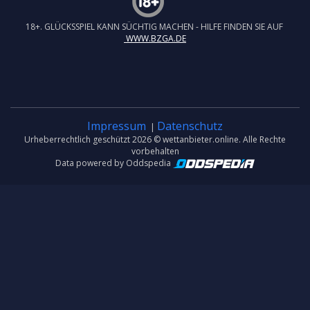
18+. GLÜCKSSPIEL KANN SÜCHTIG MACHEN - HILFE FINDEN SIE AUF
WWW.BZGA.DE
Impressum
Datenschutz
|
Urheberrechtlich geschützt 2026 © wettanbieter.online. Alle Rechte
vorbehalten
Data powered by Oddspedia