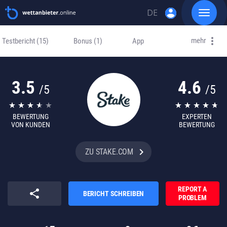
account_circle
DE
Toggle
navigat
Skip
EN
to
mehr
Testbericht
(15)
Bonus
(1)
App
content
RU
3.5
4.6
/5
/5
BEWERTUNG
EXPERTEN
VON KUNDEN
BEWERTUNG
keyboard_arrow_right
ZU STAKE.COM
REPORT A
share
BERICHT SCHREIBEN
PROBLEM