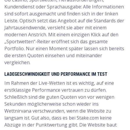
Kundendienst oder Sprachausgabe: Alle Informationen
sind sofort ausgemacht und finden sich in der linken
Leiste. Optisch setzt das Angebot auf die Standards der
Jahrtausendwende, versieht sie aber mit einem
modernen Anstrich. Mit einem einzigen Klick auf den
„Sportwetten“-Reiter eröffnet sich das gesamte
Portfolio. Nur einen Moment später lassen sich bereits
die ersten Quoten einsehen und miteinander
vergleichen.
LADEGESCHWINDIGKEIT UND PERFORMANCE IM TEST
Im Rahmen der Live-Wetten ist es wichtig, auf eine
erstklassige Performance vertrauen zu dürfen.
Schließlich sind die guten Quoten von vor wenigen
Sekunden möglicherweise schon wieder ins
Wettnirvana verschwunden, wenn die Website zu
langsam ist. Gut also, dass es bei Stake.com keine
Abzüge in der Punktwertung gibt. Die Website baut