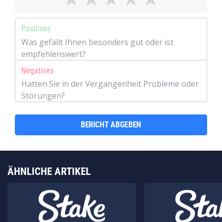
Positives
Negatives
BERICHT ABGEBEN
ÄHNLICHE ARTIKEL