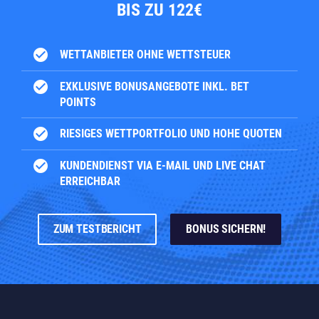
BIS ZU 122€
check_circle
WETTANBIETER OHNE WETTSTEUER
check_circle
EXKLUSIVE BONUSANGEBOTE INKL. BET
POINTS
check_circle
RIESIGES WETTPORTFOLIO UND HOHE QUOTEN
check_circle
KUNDENDIENST VIA E-MAIL UND LIVE CHAT
ERREICHBAR
ZUM TESTBERICHT
BONUS SICHERN!