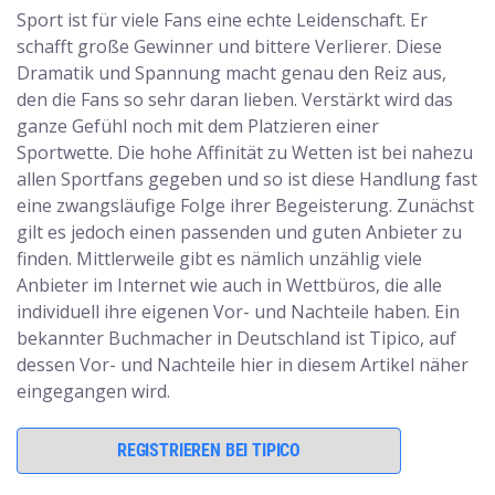
Sport ist für viele Fans eine echte Leidenschaft. Er
schafft große Gewinner und bittere Verlierer. Diese
Dramatik und Spannung macht genau den Reiz aus,
den die Fans so sehr daran lieben. Verstärkt wird das
ganze Gefühl noch mit dem Platzieren einer
Sportwette. Die hohe Affinität zu Wetten ist bei nahezu
allen Sportfans gegeben und so ist diese Handlung fast
eine zwangsläufige Folge ihrer Begeisterung. Zunächst
gilt es jedoch einen passenden und guten Anbieter zu
finden. Mittlerweile gibt es nämlich unzählig viele
Anbieter im Internet wie auch in Wettbüros, die alle
individuell ihre eigenen Vor- und Nachteile haben. Ein
bekannter Buchmacher in Deutschland ist Tipico, auf
dessen Vor- und Nachteile hier in diesem Artikel näher
eingegangen wird.
REGISTRIEREN BEI TIPICO