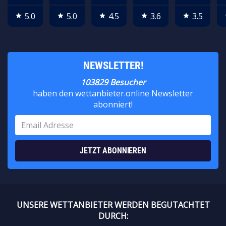
5.0
5.0
4.5
3.6
3.5
star
star
star
star
star
NEWSLETTER!
103829 Besucher
haben den wettanbieter.online Newsletter
abonniert!
JETZT ABONNIEREN
UNSERE WETTANBIETER WERDEN BEGUTACHTET
DURCH: