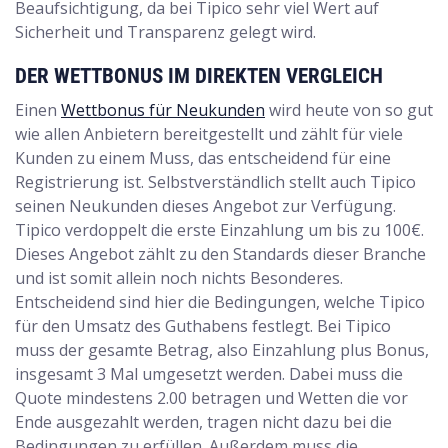
Beaufsichtigung, da bei Tipico sehr viel Wert auf
Sicherheit und Transparenz gelegt wird.
DER WETTBONUS IM DIREKTEN VERGLEICH
Einen
Wettbonus für Neukunden
wird heute von so gut
wie allen Anbietern bereitgestellt und zählt für viele
Kunden zu einem Muss, das entscheidend für eine
Registrierung ist. Selbstverständlich stellt auch Tipico
seinen Neukunden dieses Angebot zur Verfügung.
Tipico verdoppelt die erste Einzahlung um bis zu 100€.
Dieses Angebot zählt zu den Standards dieser Branche
und ist somit allein noch nichts Besonderes.
Entscheidend sind hier die Bedingungen, welche Tipico
für den Umsatz des Guthabens festlegt. Bei Tipico
muss der gesamte Betrag, also Einzahlung plus Bonus,
insgesamt 3 Mal umgesetzt werden. Dabei muss die
Quote mindestens 2.00 betragen und Wetten die vor
Ende ausgezahlt werden, tragen nicht dazu bei die
Bedingungen zu erfüllen. Außerdem muss die