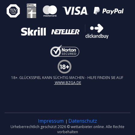
18+. GLÜCKSSPIEL KANN SÜCHTIG MACHEN - HILFE FINDEN SIE AUF
WWW.BZGA.DE
Impressum
Datenschutz
|
Urheberrechtlich geschützt 2026 © wettanbieter.online. Alle Rechte
vorbehalten