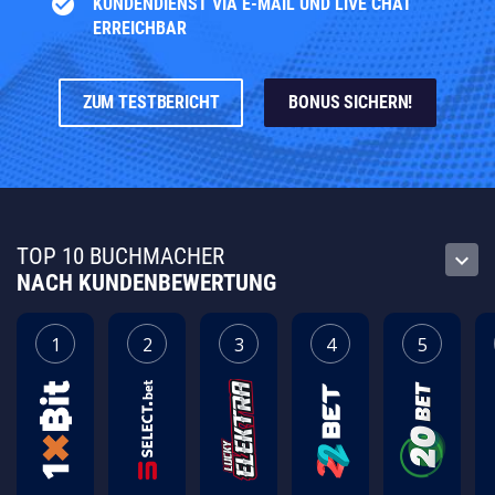
check_circle
KUNDENDIENST VIA E-MAIL UND LIVE CHAT
ERREICHBAR
ZUM TESTBERICHT
BONUS SICHERN!
TOP 10 BUCHMACHER
keyboard_arrow_down
NACH KUNDENBEWERTUNG
1
2
3
4
5