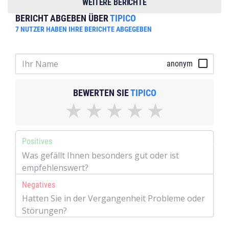
WEITERE BERICHTE
BERICHT ABGEBEN ÜBER
TIPICO
7
NUTZER HABEN IHRE BERICHTE ABGEGEBEN
anonym
BEWERTEN SIE
TIPICO
Positives
Negatives