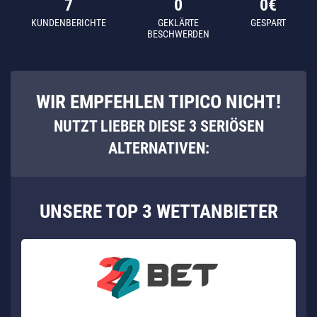
7
0
0€
KUNDENBERICHTE
GEKLÄRTE
GESPART
BESCHWERDEN
WIR EMPFEHLEN TIPICO NICHT!
NUTZT LIEBER DIESE 3 SERIÖSEN
ALTERNATIVEN:
UNSERE
TOP 3
WETTANBIETER