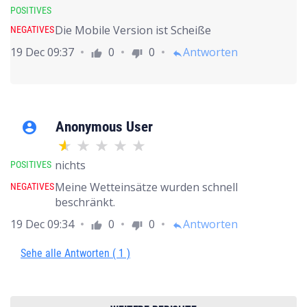
POSITIVES
Die Mobile Version ist Scheiße
NEGATIVES
19 Dec 09:37
0
0
Antworten
thumb_up
thumb_down
reply
Anonymous User
account_circle
nichts
POSITIVES
Meine Wetteinsätze wurden schnell
NEGATIVES
beschränkt.
19 Dec 09:34
0
0
Antworten
thumb_up
thumb_down
reply
Sehe alle Antworten ( 1 )