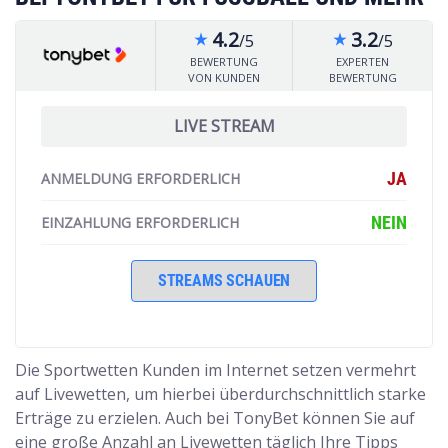
4.2
3.2
/5
/5
star_rate
star_rate
BEWERTUNG
EXPERTEN
VON KUNDEN
BEWERTUNG
LIVE STREAM
JA
ANMELDUNG ERFORDERLICH
NEIN
EINZAHLUNG ERFORDERLICH
STREAMS SCHAUEN
Die Sportwetten Kunden im Internet setzen vermehrt
auf Livewetten, um hierbei überdurchschnittlich starke
Erträge zu erzielen. Auch bei TonyBet können Sie auf
eine große Anzahl an Livewetten täglich Ihre Tipps