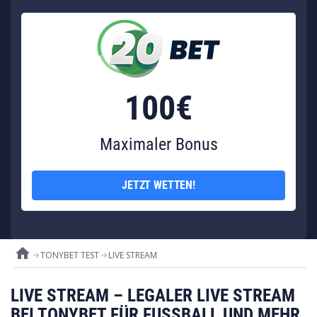
100€
Maximaler Bonus
JETZT WETTEN!
home
TONYBET TEST
LIVE STREAM
LIVE STREAM – LEGALER LIVE STREAM
BEI TONYBET FÜR FUSSBALL UND MEHR