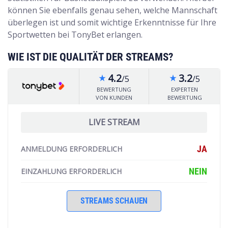
können Sie ebenfalls genau sehen, welche Mannschaft
überlegen ist und somit wichtige Erkenntnisse für Ihre
Sportwetten bei TonyBet erlangen.
WIE IST DIE QUALITÄT DER STREAMS?
4.2
3.2
/5
/5
star_rate
star_rate
BEWERTUNG
EXPERTEN
VON KUNDEN
BEWERTUNG
LIVE STREAM
JA
ANMELDUNG ERFORDERLICH
NEIN
EINZAHLUNG ERFORDERLICH
STREAMS SCHAUEN