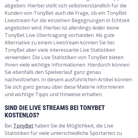
abgeben. Hierbei stellt sich selbstverständlich für die
Kunden von TonyBet auch die Frage, ob ein TonyBet
Livestream für die einzelnen Begegnungen in Echtzeit
angeboten wird. Hierbei ist allerdings leider keine
TonyBet Live Übertragung vorhanden. Als gute
Alternative zu einem Livestream können Sie bei
TonyBet aber viele interessante Live Statistiken
verwenden. Die Live Statistiken von TonyBet bieten
Ihnen viele wichtige Informationen. Hierdurch können
Sie ebenfalls den Spielverlauf ganz genau
nachvollziehen. In diesem ausführlichen Artikel können
Sie sich ganz genau über diese Materie informieren
und wichtige Tipps und Hinweise erhalten.
SIND DIE LIVE STREAMS BEI TONYBET
KOSTENLOS?
Bei
TonyBet
haben Sie die Möglichkeit, die Live
Statistiken für viele unterschiedliche Sportarten zu