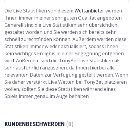
Die Live Statistiken von diesem
Wettanbieter
werden
Ihnen immer in einer sehr guten Qualität angeboten.
Generell sind die Live Statistiken sehr übersichtlich
gestaltet worden und Sie werden sich bereits sehr
schnell zurechtfinden können. Außerdem werden diese
Statistiken immer wieder aktualisiert, sodass Ihnen
kein wichtiges Ereignis in einer Begegnung entgehen
wird. Außerdem sind die TonyBet Live Statistiken als
sehr ausführlich anzusehen, da Ihnen hierbei alle
relevanten Daten zur Verfügung gestellt werden. Wenn
Sie daher verstärkt Live Wetten bei TonyBet platzieren
wollen, sollten Sie diese Statistiken während eines
Spiels immer genau im Auge behalten.
KUNDENBESCHWERDEN
(0)