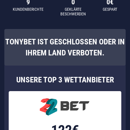
9
0
0€
KUNDENBERICHTE
GEKLÄRTE
GESPART
BESCHWERDEN
TONYBET IST GESCHLOSSEN ODER IN
IHREM LAND VERBOTEN.
UNSERE
TOP 3
WETTANBIETER