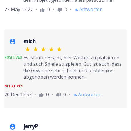
dem Projekt gefunden, alles passt zu mir!
22 May 13:27
0
0
Antworten
thumb_up
thumb_down
reply
mich
account_circle
Es ist interessant, hier Wetten zu platzieren
POSITIVES
und auch Spiele zu spielen. Gut ist auch, dass
die Gewinne sehr schnell und problemlos
abgehoben werden können.
NEGATIVES
20 Dec 13:52
0
0
Antworten
thumb_up
thumb_down
reply
jerryP
account_circle