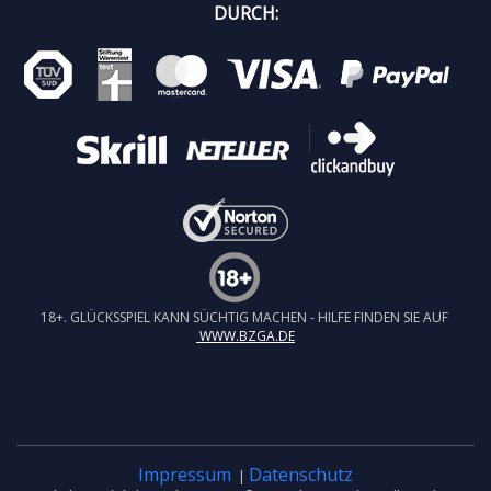
DURCH:
18+. GLÜCKSSPIEL KANN SÜCHTIG MACHEN - HILFE FINDEN SIE AUF
WWW.BZGA.DE
Impressum
Datenschutz
|