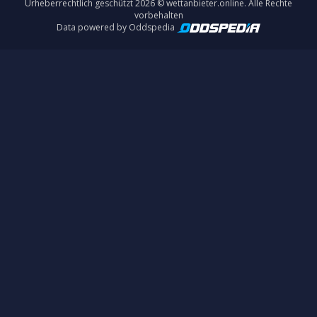
Urheberrechtlich geschützt 2026 © wettanbieter.online. Alle Rechte
vorbehalten
Data powered by Oddspedia