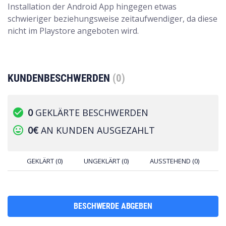
Installation der Android App hingegen etwas
schwieriger beziehungsweise zeitaufwendiger, da diese
nicht im Playstore angeboten wird.
KUNDENBESCHWERDEN
(0)
check_circle
0
GEKLÄRTE BESCHWERDEN
tag_faces
0€
AN KUNDEN AUSGEZAHLT
GEKLÄRT (0)
UNGEKLÄRT (0)
AUSSTEHEND (0)
BESCHWERDE ABGEBEN