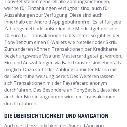
TonyBet stehen generell alle Zahlungsmethoden,
welche für Einzahlungen verfügbar sind, auch für
Auszahlungen zur Verfügung. Diese sind auch
innerhalb der Android App gebührenfrei. Es ist für jede
Zahlungsmethode außerdem die Mindestgebühr von
10 Euro für Transaktionen zu beachten. So gibt es bei
TonyBet zum einen E-Wallets wie Neteller oder Skrill.
Zum anderen können Transaktionen per Kreditkarte
beziehungsweise Visa und Mastercard getätigt werden.
Ein- und Auszahlungen via Banktransfer sind ebenfalls
möglich. Dazu steht der Zahlungsanbieter Klarna mit
der Sofortüberweisung bereit. Des Weiteren lassen
sich Transaktionen mit der Paysafecard anonym
durchführen. Das Besondere an TonyBet ist, dass hier
auch der Bitcoin angeboten wird, um Transaktionen
durchzuführen.
DIE ÜBERSICHTLICHKEIT UND NAVIGATION
Auch die Übersichtlichkeit der Android App von