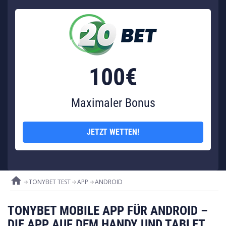
100€
Maximaler Bonus
JETZT WETTEN!
home
TONYBET TEST
APP
ANDROID
TONYBET MOBILE APP FÜR ANDROID –
DIE APP AUF DEM HANDY UND TABLET