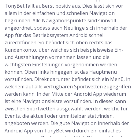
TonyBet fällt äußerst positiv aus. Dies lässt sich vor
allem in der einfachen und schnellen Navigation
begründen. Alle Navigationspunkte sind sinnvoll
angeordnet, sodass auch Neulinge sich innerhalb der
App für das Betriebssystem Android schnell
zurechtfinden. So befindet sich oben rechts das
Kundenkonto, über welches sich beispielsweise Ein-
und Auszahlungen vornehmen lassen und die
wichtigsten Einstellungen vorgenommen werden
können. Oben links hingegen ist das Hauptmenü
vorzufinden. Direkt darunter befindet sich ein Menü, in
welchem auf alle verfügbaren Sportwetten zugegriffen
werden kann. In der Mitte der Android App wiederum
ist eine Navigationsleiste vorzufinden. In dieser kann
zwischen Sportwetten ausgewählt werden, welche für
Events, die aktuell oder unmittelbar stattfinden,
angeboten werden. Die gute Navigation innerhalb der
Android App von TonyBet wird durch ein einfaches