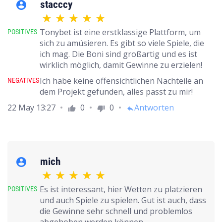
stacccy
account_circle
Tonybet ist eine erstklassige Plattform, um
POSITIVES
sich zu amüsieren. Es gibt so viele Spiele, die
ich mag. Die Boni sind großartig und es ist
wirklich möglich, damit Gewinne zu erzielen!
Ich habe keine offensichtlichen Nachteile an
NEGATIVES
dem Projekt gefunden, alles passt zu mir!
22 May 13:27
0
0
Antworten
thumb_up
thumb_down
reply
mich
account_circle
Es ist interessant, hier Wetten zu platzieren
POSITIVES
und auch Spiele zu spielen. Gut ist auch, dass
die Gewinne sehr schnell und problemlos