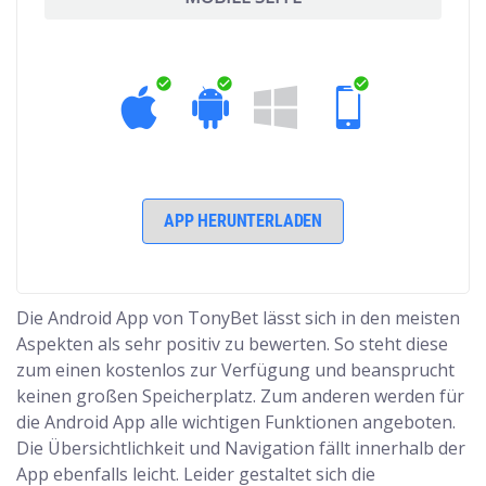
check_circle
check_circle
check_circle
APP HERUNTERLADEN
Die Android App von TonyBet lässt sich in den meisten
Aspekten als sehr positiv zu bewerten. So steht diese
zum einen kostenlos zur Verfügung und beansprucht
keinen großen Speicherplatz. Zum anderen werden für
die Android App alle wichtigen Funktionen angeboten.
Die Übersichtlichkeit und Navigation fällt innerhalb der
App ebenfalls leicht. Leider gestaltet sich die