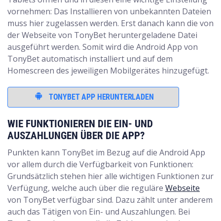
vornehmen: Das Installieren von unbekannten Dateien
muss hier zugelassen werden. Erst danach kann die von
der Webseite von TonyBet heruntergeladene Datei
ausgeführt werden. Somit wird die Android App von
TonyBet automatisch installiert und auf dem
Homescreen des jeweiligen Mobilgerätes hinzugefügt.
TONYBET APP HERUNTERLADEN
WIE FUNKTIONIEREN DIE EIN- UND
AUSZAHLUNGEN ÜBER DIE APP?
Punkten kann TonyBet im Bezug auf die Android App
vor allem durch die Verfügbarkeit von Funktionen:
Grundsätzlich stehen hier alle wichtigen Funktionen zur
Verfügung, welche auch über die reguläre
Webseite
von TonyBet verfügbar sind. Dazu zählt unter anderem
auch das Tätigen von Ein- und Auszahlungen. Bei