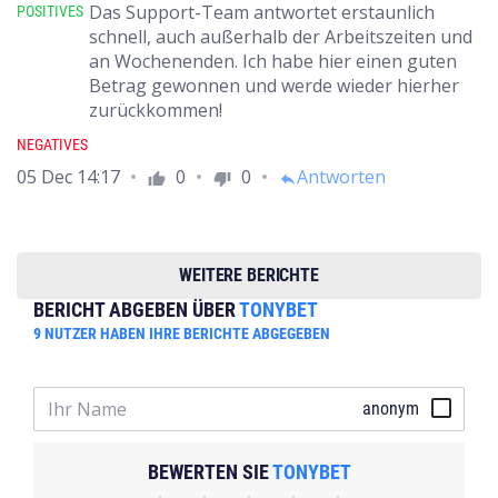
Das Support-Team antwortet erstaunlich
POSITIVES
schnell, auch außerhalb der Arbeitszeiten und
an Wochenenden. Ich habe hier einen guten
Betrag gewonnen und werde wieder hierher
zurückkommen!
NEGATIVES
05 Dec 14:17
0
0
Antworten
thumb_up
thumb_down
reply
WEITERE BERICHTE
BERICHT ABGEBEN ÜBER
TONYBET
9
NUTZER HABEN IHRE BERICHTE ABGEGEBEN
anonym
BEWERTEN SIE
TONYBET