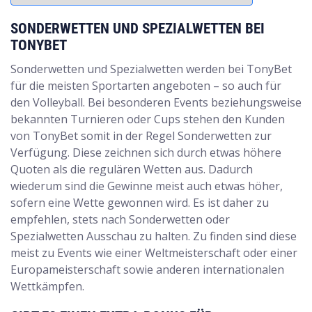
SONDERWETTEN UND SPEZIALWETTEN BEI
TONYBET
Sonderwetten und Spezialwetten werden bei TonyBet
für die meisten Sportarten angeboten – so auch für
den Volleyball. Bei besonderen Events beziehungsweise
bekannten Turnieren oder Cups stehen den Kunden
von TonyBet somit in der Regel Sonderwetten zur
Verfügung. Diese zeichnen sich durch etwas höhere
Quoten als die regulären Wetten aus. Dadurch
wiederum sind die Gewinne meist auch etwas höher,
sofern eine Wette gewonnen wird. Es ist daher zu
empfehlen, stets nach Sonderwetten oder
Spezialwetten Ausschau zu halten. Zu finden sind diese
meist zu Events wie einer Weltmeisterschaft oder einer
Europameisterschaft sowie anderen internationalen
Wettkämpfen.