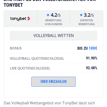
TONYBET
4.2
3.2
/5
/5
star_rate
star_rate
BEWERTUNG
EXPERTEN
VON KUNDEN
BEWERTUNG
VOLLEYBALL WETTEN
100€
BONUS
BIS ZU
91.90%
VOLLEYBALL QUOTENSCHLÜSSEL
92.48%
LIVE QUOTENSCHLÜSSEL
HIER EINZAHLEN
Das Volleyball Wettangebot von TonyBet lässt sich