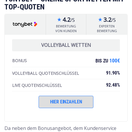
TOP-QUOTEN
4.2
3.2
/5
/5
star_rate
star_rate
BEWERTUNG
EXPERTEN
VON KUNDEN
BEWERTUNG
VOLLEYBALL WETTEN
100€
BONUS
BIS ZU
91.90%
VOLLEYBALL QUOTENSCHLÜSSEL
92.48%
LIVE QUOTENSCHLÜSSEL
HIER EINZAHLEN
Da neben dem Bonusangebot, dem Kundenservice