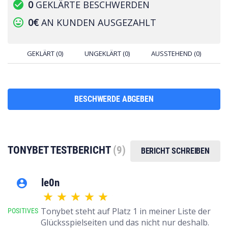
check_circle
0
GEKLÄRTE BESCHWERDEN
tag_faces
0€
AN KUNDEN AUSGEZAHLT
GEKLÄRT (0)
UNGEKLÄRT (0)
AUSSTEHEND (0)
BESCHWERDE ABGEBEN
TONYBET TESTBERICHT
(9)
BERICHT SCHREIBEN
le0n
account_circle
Tonybet steht auf Platz 1 in meiner Liste der
POSITIVES
Glücksspielseiten und das nicht nur deshalb.