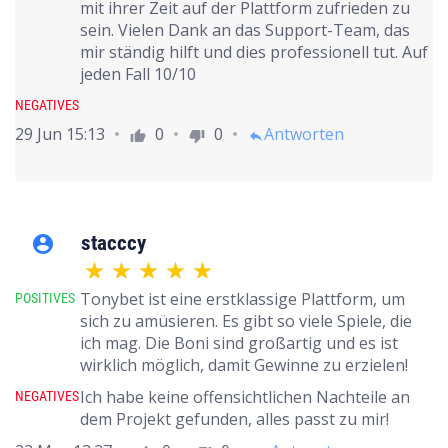
mit ihrer Zeit auf der Plattform zufrieden zu
sein. Vielen Dank an das Support-Team, das
mir ständig hilft und dies professionell tut. Auf
jeden Fall 10/10
NEGATIVES
29 Jun 15:13
0
0
Antworten
thumb_up
thumb_down
reply
stacccy
account_circle
Tonybet ist eine erstklassige Plattform, um
POSITIVES
sich zu amüsieren. Es gibt so viele Spiele, die
ich mag. Die Boni sind großartig und es ist
wirklich möglich, damit Gewinne zu erzielen!
Ich habe keine offensichtlichen Nachteile an
NEGATIVES
dem Projekt gefunden, alles passt zu mir!