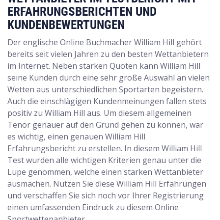
ERFAHRUNGSBERICHTEN UND
KUNDENBEWERTUNGEN
Der englische Online Buchmacher William Hill gehört
bereits seit vielen Jahren zu den besten Wettanbietern
im Internet. Neben starken Quoten kann William Hill
seine Kunden durch eine sehr große Auswahl an vielen
Wetten aus unterschiedlichen Sportarten begeistern.
Auch die einschlägigen Kundenmeinungen fallen stets
positiv zu William Hill aus. Um diesem allgemeinen
Tenor genauer auf den Grund gehen zu können, war
es wichtig, einen genauen William Hill
Erfahrungsbericht zu erstellen. In diesem William Hill
Test wurden alle wichtigen Kriterien genau unter die
Lupe genommen, welche einen starken Wettanbieter
ausmachen. Nutzen Sie diese William Hill Erfahrungen
und verschaffen Sie sich noch vor Ihrer Registrierung
einen umfassenden Eindruck zu diesem Online
Sportwettenanbieter.