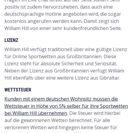
positiv ist zudem hervorzuheben, dass auch eine
deutschsprachige Hotline angeboten wird, die sogar
kostenlos angerufen werden kann. Damit zeigt sich
William Hill von einer sehr kundenfreundlichen Seite.
LIZENZ
William Hill verfügt traditionell über eine gültige Lizenz
für Online Sportwetten aus Großbritannien. Diese
Lizenz steht für absolute Sicherheit und Seriosität.
Neben der Lizenz aus Großbritannien verfügt William
Hill ebenfalls über eine weitere Lizenz aus Gibraltar.
WETTSTEUER
Kunden mit einem deutschen Wohnsitz müssen die
Wettsteuer in Höhe von 5% selber für ihre Sportwetten
bei William Hill übernehmen
. Die Steuer wird hierbei
auf die gewonnenen Wetten berechnet. Für alle
verlorenen Wetten wird hingegen keine Steuer für