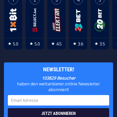
1
2
3
4
5
5.0
5.0
4.5
3.6
3.5
star
star
star
star
star
NEWSLETTER!
103829 Besucher
haben den wettanbieter.online Newsletter
abonniert!
JETZT ABONNIEREN