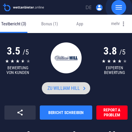
account_circle
DE
Toggle
navigat
Skip
EN
to
mehr
Testbericht
(3)
Bonus
(1)
App
content
RU
3.5
3.8
/5
/5
BEWERTUNG
EXPERTEN
VON KUNDEN
BEWERTUNG
keyboard_arrow_right
ZU WILLIAM HILL
REPORT A
share
BERICHT SCHREIBEN
PROBLEM