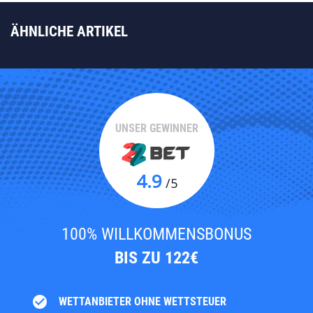
ÄHNLICHE ARTIKEL
UNSER GEWINNER
4.9
/5
100% WILLKOMMENSBONUS
BIS ZU 122€
check_circle
WETTANBIETER OHNE WETTSTEUER