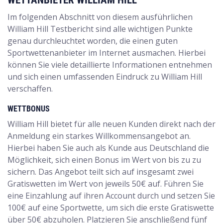
WETTANBIETER WILLIAM HILL
Im folgenden Abschnitt von diesem ausführlichen
William Hill Testbericht sind alle wichtigen Punkte
genau durchleuchtet worden, die einen guten
Sportwettenanbieter im Internet ausmachen. Hierbei
können Sie viele detaillierte Informationen entnehmen
und sich einen umfassenden Eindruck zu William Hill
verschaffen.
WETTBONUS
William Hill bietet für alle neuen Kunden direkt nach der
Anmeldung ein starkes Willkommensangebot an.
Hierbei haben Sie auch als Kunde aus Deutschland die
Möglichkeit, sich einen Bonus im Wert von bis zu zu
sichern. Das Angebot teilt sich auf insgesamt zwei
Gratiswetten im Wert von jeweils 50€ auf. Führen Sie
eine Einzahlung auf ihren Account durch und setzen Sie
100€ auf eine Sportwette, um sich die erste Gratiswette
über 50€ abzuholen. Platzieren Sie anschließend fünf