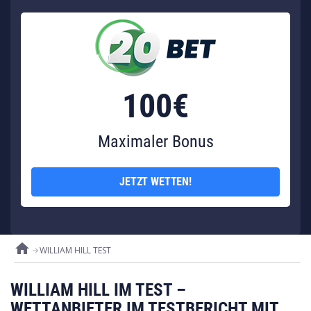
100€
Maximaler Bonus
JETZT WETTEN!
home
WILLIAM HILL TEST
WILLIAM HILL IM TEST –
WETTANBIETER IM TESTBERICHT MIT