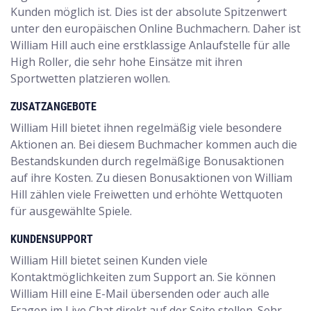
Kunden möglich ist. Dies ist der absolute Spitzenwert
unter den europäischen Online Buchmachern. Daher ist
William Hill auch eine erstklassige Anlaufstelle für alle
High Roller, die sehr hohe Einsätze mit ihren
Sportwetten platzieren wollen.
ZUSATZANGEBOTE
William Hill bietet ihnen regelmäßig viele besondere
Aktionen an. Bei diesem Buchmacher kommen auch die
Bestandskunden durch regelmäßige Bonusaktionen
auf ihre Kosten. Zu diesen Bonusaktionen von William
Hill zählen viele Freiwetten und erhöhte Wettquoten
für ausgewählte Spiele.
KUNDENSUPPORT
William Hill bietet seinen Kunden viele
Kontaktmöglichkeiten zum Support an. Sie können
William Hill eine E-Mail übersenden oder auch alle
Fragen im Live Chat direkt auf der Seite stellen. Sehr