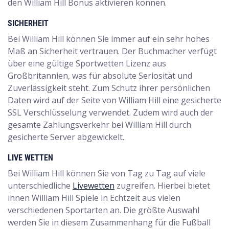
den William Hill Bonus aktivieren können.
SICHERHEIT
Bei William Hill können Sie immer auf ein sehr hohes
Maß an Sicherheit vertrauen. Der Buchmacher verfügt
über eine gültige Sportwetten Lizenz aus
Großbritannien, was für absolute Seriosität und
Zuverlässigkeit steht. Zum Schutz ihrer persönlichen
Daten wird auf der Seite von William Hill eine gesicherte
SSL Verschlüsselung verwendet. Zudem wird auch der
gesamte Zahlungsverkehr bei William Hill durch
gesicherte Server abgewickelt.
LIVE WETTEN
Bei William Hill können Sie von Tag zu Tag auf viele
unterschiedliche
Livewetten
zugreifen. Hierbei bietet
ihnen William Hill Spiele in Echtzeit aus vielen
verschiedenen Sportarten an. Die größte Auswahl
werden Sie in diesem Zusammenhang für die Fußball