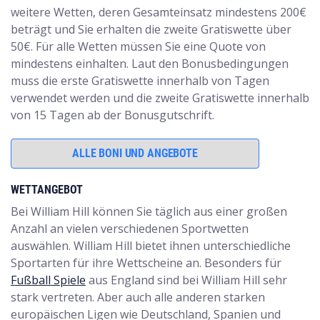
weitere Wetten, deren Gesamteinsatz mindestens 200€
beträgt und Sie erhalten die zweite Gratiswette über
50€. Für alle Wetten müssen Sie eine Quote von
mindestens einhalten. Laut den Bonusbedingungen
muss die erste Gratiswette innerhalb von Tagen
verwendet werden und die zweite Gratiswette innerhalb
von 15 Tagen ab der Bonusgutschrift.
ALLE BONI UND ANGEBOTE
WETTANGEBOT
Bei William Hill können Sie täglich aus einer großen
Anzahl an vielen verschiedenen Sportwetten
auswählen. William Hill bietet ihnen unterschiedliche
Sportarten für ihre Wettscheine an. Besonders für
Fußball Spiele
aus England sind bei William Hill sehr
stark vertreten. Aber auch alle anderen starken
europäischen Ligen wie Deutschland, Spanien und