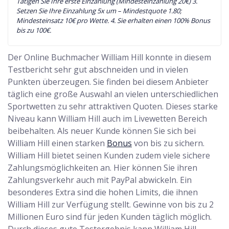
Tätigen Sie Ihre erste Einzahlung (Mindesteinzahlung 20€) 3.
Setzen Sie Ihre Einzahlung 5x um – Mindestquote 1.80;
Mindesteinsatz 10€ pro Wette. 4. Sie erhalten einen 100% Bonus
bis zu 100€.
Der Online Buchmacher William Hill konnte in diesem
Testbericht sehr gut abschneiden und in vielen
Punkten überzeugen. Sie finden bei diesem Anbieter
täglich eine große Auswahl an vielen unterschiedlichen
Sportwetten zu sehr attraktiven Quoten. Dieses starke
Niveau kann William Hill auch im Livewetten Bereich
beibehalten. Als neuer Kunde können Sie sich bei
William Hill einen starken
Bonus
von bis zu sichern.
William Hill bietet seinen Kunden zudem viele sichere
Zahlungsmöglichkeiten an. Hier können Sie ihren
Zahlungsverkehr auch mit PayPal abwickeln. Ein
besonderes Extra sind die hohen Limits, die ihnen
William Hill zur Verfügung stellt. Gewinne von bis zu 2
Millionen Euro sind für jeden Kunden täglich möglich.