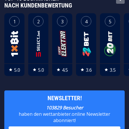
NACH KUNDENBEWERTUNG
1
2
3
4
5
5.0
5.0
4.5
3.6
3.5
star
star
star
star
star
NEWSLETTER!
103829 Besucher
haben den wettanbieter.online Newsletter
abonniert!