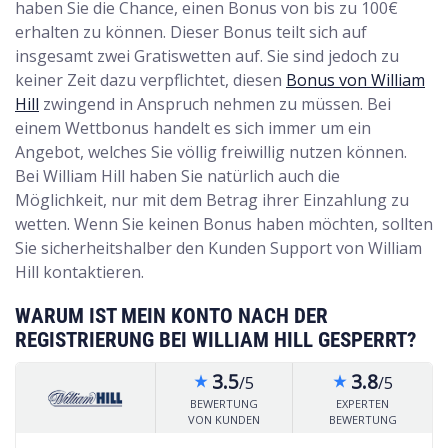
haben Sie die Chance, einen Bonus von bis zu 100€
erhalten zu können. Dieser Bonus teilt sich auf
insgesamt zwei Gratiswetten auf. Sie sind jedoch zu
keiner Zeit dazu verpflichtet, diesen
Bonus von William
Hill
zwingend in Anspruch nehmen zu müssen. Bei
einem Wettbonus handelt es sich immer um ein
Angebot, welches Sie völlig freiwillig nutzen können.
Bei William Hill haben Sie natürlich auch die
Möglichkeit, nur mit dem Betrag ihrer Einzahlung zu
wetten. Wenn Sie keinen Bonus haben möchten, sollten
Sie sicherheitshalber den Kunden Support von William
Hill kontaktieren.
WARUM IST MEIN KONTO NACH DER
REGISTRIERUNG BEI WILLIAM HILL GESPERRT?
3.5
3.8
/5
/5
star_rate
star_rate
BEWERTUNG
EXPERTEN
VON KUNDEN
BEWERTUNG