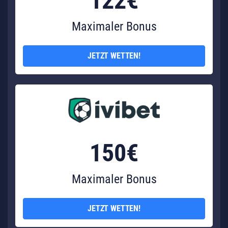
122€
Maximaler Bonus
JETZT WETTEN!
150€
Maximaler Bonus
JETZT WETTEN!