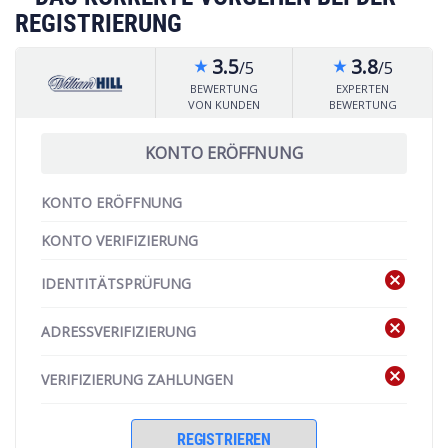
REGISTRIERUNG
3.5
3.8
/5
/5
star_rate
star_rate
BEWERTUNG
EXPERTEN
VON KUNDEN
BEWERTUNG
KONTO ERÖFFNUNG
KONTO ERÖFFNUNG
KONTO VERIFIZIERUNG
cancel
IDENTITÄTSPRÜFUNG
cancel
ADRESSVERIFIZIERUNG
cancel
VERIFIZIERUNG ZAHLUNGEN
REGISTRIEREN