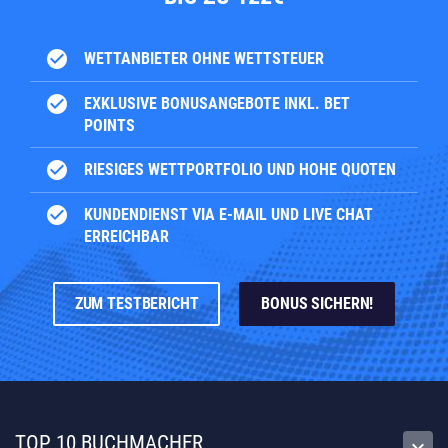
check_circle
WETTANBIETER OHNE WETTSTEUER
check_circle
EXKLUSIVE BONUSANGEBOTE INKL. BET
POINTS
check_circle
RIESIGES WETTPORTFOLIO UND HOHE QUOTEN
check_circle
KUNDENDIENST VIA E-MAIL UND LIVE CHAT
ERREICHBAR
ZUM TESTBERICHT
BONUS SICHERN!
TOP 10 BUCHMACHER
keyboard_arrow_down