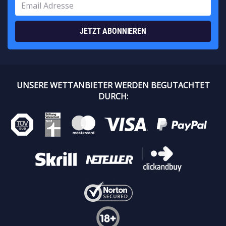
JETZT ABONNIEREN
UNSERE WETTANBIETER WERDEN BEGUTACHTET
DURCH: