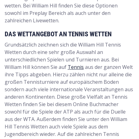
wetten. Bei William Hill finden Sie diese Optionen
sowohl im Preplay Bereich als auch unter den
zahlreichen Livewetten.
DAS WETTANGEBOT AN TENNIS WETTEN
Grundsätzlich zeichnen sich die William Hill Tennis
Wetten durch eine sehr große Auswahl an
unterschiedlichen Spielen und Turnieren aus. Bei
William Hill können Sie auf
Tennis
aus der ganzen Welt
ihre Tipps abgeben. Hierzu zählen nicht nur alleine die
großen Tennisturniere auf europäischem Boden
sondern auch viele internationale Veranstaltungen aus
anderen Kontinenten. Diese große Vielfalt an Tennis
Wetten finden Sie bei diesem Online Buchmacher
sowohl für die Spiele der ATP als auch für die Duelle
aus der WTA. Außerdem finden Sie unter den William
Hill Tennis Wetten auch viele Spiele aus dem
Jugendbereich wieder. Auf die zahlreichen Tennis