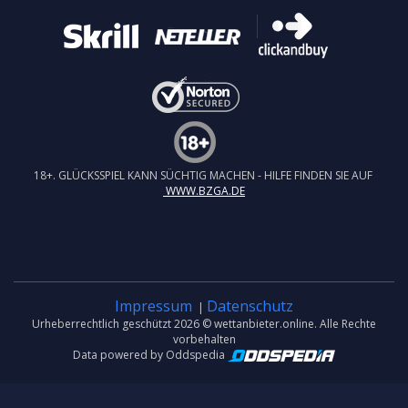
18+. GLÜCKSSPIEL KANN SÜCHTIG MACHEN - HILFE FINDEN SIE AUF
WWW.BZGA.DE
Impressum
Datenschutz
|
Urheberrechtlich geschützt 2026 © wettanbieter.online. Alle Rechte
vorbehalten
Data powered by Oddspedia