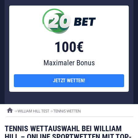
100€
Maximaler Bonus
JETZT WETTEN!
home
WILLIAM HILL TEST
TENNIS WETTEN
TENNIS WETTAUSWAHL BEI WILLIAM
HILL – ONLINE SPORTWETTEN MIT TOP-