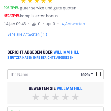
guter service und gute quoten
POSITIVES
komplizierter bonus
NEGATIVES
14 Jan 09:48
0
0
Antworten
thumb_up
thumb_down
reply
Sehe alle Antworten ( 1 )
BERICHT ABGEBEN ÜBER
WILLIAM HILL
3
NUTZER HABEN IHRE BERICHTE ABGEGEBEN
anonym
BEWERTEN SIE
WILLIAM HILL