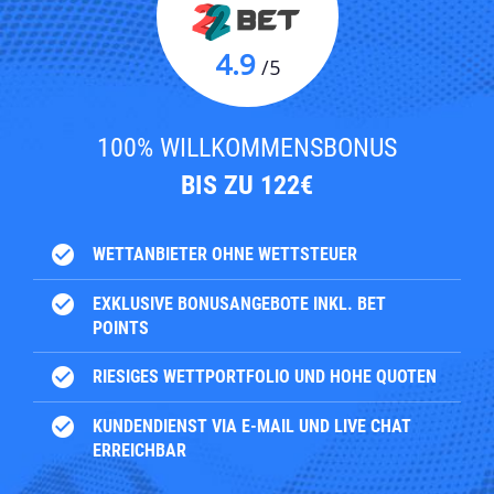
4.9
/5
100% WILLKOMMENSBONUS
BIS ZU 122€
check_circle
WETTANBIETER OHNE WETTSTEUER
check_circle
EXKLUSIVE BONUSANGEBOTE INKL. BET
POINTS
check_circle
RIESIGES WETTPORTFOLIO UND HOHE QUOTEN
check_circle
KUNDENDIENST VIA E-MAIL UND LIVE CHAT
ERREICHBAR