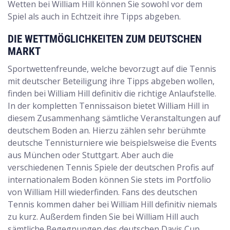
Wetten bei William Hill können Sie sowohl vor dem
Spiel als auch in Echtzeit ihre Tipps abgeben.
DIE WETTMÖGLICHKEITEN ZUM DEUTSCHEN
MARKT
Sportwettenfreunde, welche bevorzugt auf die Tennis
mit deutscher Beteiligung ihre Tipps abgeben wollen,
finden bei William Hill definitiv die richtige Anlaufstelle.
In der kompletten Tennissaison bietet William Hill in
diesem Zusammenhang sämtliche Veranstaltungen auf
deutschem Boden an. Hierzu zählen sehr berühmte
deutsche Tennisturniere wie beispielsweise die Events
aus München oder Stuttgart. Aber auch die
verschiedenen Tennis Spiele der deutschen Profis auf
internationalem Boden können Sie stets im Portfolio
von William Hill wiederfinden. Fans des deutschen
Tennis kommen daher bei William Hill definitiv niemals
zu kurz. Außerdem finden Sie bei William Hill auch
sämtliche Begegnungen des deutschen Davis Cup