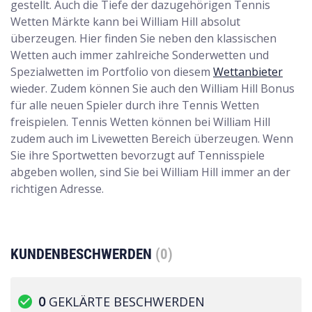
gestellt. Auch die Tiefe der dazugehörigen Tennis
Wetten Märkte kann bei William Hill absolut
überzeugen. Hier finden Sie neben den klassischen
Wetten auch immer zahlreiche Sonderwetten und
Spezialwetten im Portfolio von diesem
Wettanbieter
wieder. Zudem können Sie auch den William Hill Bonus
für alle neuen Spieler durch ihre Tennis Wetten
freispielen. Tennis Wetten können bei William Hill
zudem auch im Livewetten Bereich überzeugen. Wenn
Sie ihre Sportwetten bevorzugt auf Tennisspiele
abgeben wollen, sind Sie bei William Hill immer an der
richtigen Adresse.
KUNDENBESCHWERDEN
(0)
check_circle
0
GEKLÄRTE BESCHWERDEN