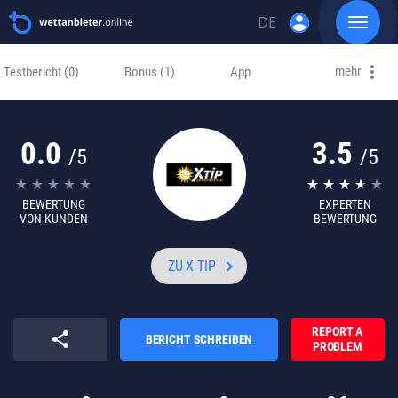
account_circle
DE
Toggle
navigat
Skip
EN
to
mehr
Testbericht
(0)
Bonus
(1)
App
content
RU
0.0
3.5
/5
/5
BEWERTUNG
EXPERTEN
VON KUNDEN
BEWERTUNG
keyboard_arrow_right
ZU X-TIP
REPORT A
share
BERICHT SCHREIBEN
PROBLEM