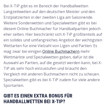
Bei X-TiP gibt es im Bereich der Handballwetten
Langzeitwetten auf den deutschen Meister und den
Erstplatzierten in der zweiten Liga am Saisonende.
Weitere Sonderwetten und Spezialwetten gibt es bei
diesem Online Buchmacher für Handballpartien jedoch
eher selten. Hier beschränkt sich X-TiP größtenteils auf
ein solides und umfangreiches Angebot der wichtigsten
Wettarten für eine Vielzahl von Ligen und Partien. Es
mag zwar bei einigen
Online Buchmachern
mehr
Wettmärkte und Spezialwetten geben, dafür ist die
Auswahl an Partien, auf die gesetzt werden kann, bei X-
TiP als sehr hoch einzustufen und braucht den
Vergleich mit anderen Buchmachern nicht zu scheuen.
Spezialwetten gibt es bei X-TiP zudem für viele andere
Sportarten.
GIBT ES EINEN EXTRA BONUS FÜR
HANDBALLWETTEN BEI X-TIP?