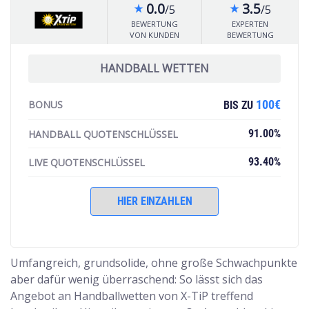
0.0
3.5
/5
/5
star_rate
star_rate
BEWERTUNG
EXPERTEN
VON KUNDEN
BEWERTUNG
HANDBALL WETTEN
100€
BONUS
BIS ZU
91.00%
HANDBALL QUOTENSCHLÜSSEL
93.40%
LIVE QUOTENSCHLÜSSEL
HIER EINZAHLEN
Umfangreich, grundsolide, ohne große Schwachpunkte
aber dafür wenig überraschend: So lässt sich das
Angebot an Handballwetten von X-TiP treffend