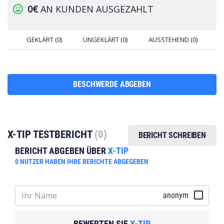
tag_faces
0€
AN KUNDEN AUSGEZAHLT
GEKLÄRT (0)
UNGEKLÄRT (0)
AUSSTEHEND (0)
BESCHWERDE ABGEBEN
X-TIP TESTBERICHT
(0)
BERICHT SCHREIBEN
BERICHT ABGEBEN ÜBER
X-TIP
0
NUTZER HABEN IHRE BERICHTE ABGEGEBEN
anonym
BEWERTEN SIE
X-TIP