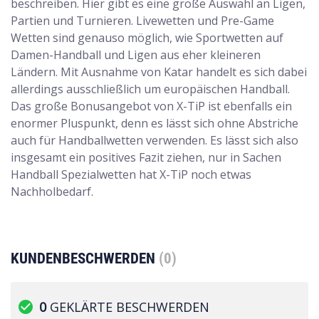
beschreiben. Hier gibt es eine große Auswahl an Ligen,
Partien und Turnieren. Livewetten und Pre-Game
Wetten sind genauso möglich, wie Sportwetten auf
Damen-Handball und Ligen aus eher kleineren
Ländern. Mit Ausnahme von Katar handelt es sich dabei
allerdings ausschließlich um europäischen Handball.
Das große Bonusangebot von X-TiP ist ebenfalls ein
enormer Pluspunkt, denn es lässt sich ohne Abstriche
auch für Handballwetten verwenden. Es lässt sich also
insgesamt ein positives Fazit ziehen, nur in Sachen
Handball Spezialwetten hat X-TiP noch etwas
Nachholbedarf.
KUNDENBESCHWERDEN
(0)
check_circle
0
GEKLÄRTE BESCHWERDEN