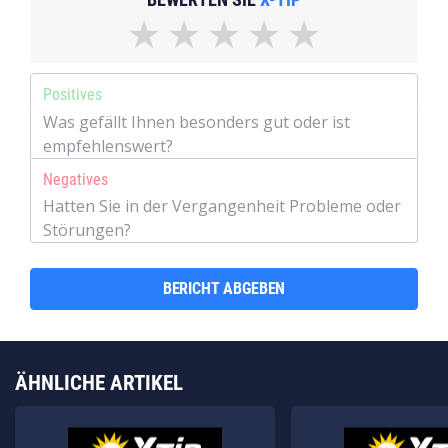
Positives
Negatives
BERICHT ABGEBEN
ÄHNLICHE ARTIKEL