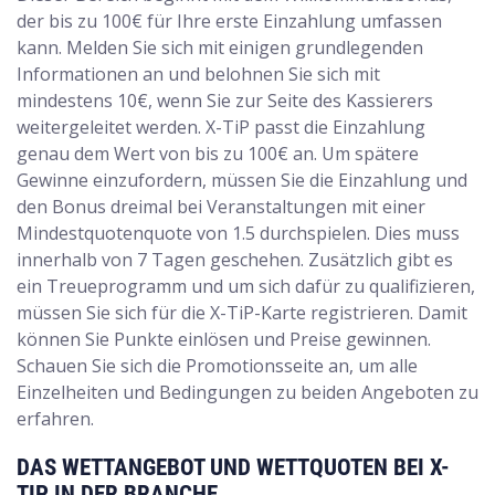
der bis zu 100€ für Ihre erste Einzahlung umfassen
kann. Melden Sie sich mit einigen grundlegenden
Informationen an und belohnen Sie sich mit
mindestens 10€, wenn Sie zur Seite des Kassierers
weitergeleitet werden. X-TiP passt die Einzahlung
genau dem Wert von bis zu 100€ an. Um spätere
Gewinne einzufordern, müssen Sie die Einzahlung und
den Bonus dreimal bei Veranstaltungen mit einer
Mindestquotenquote von 1.5 durchspielen. Dies muss
innerhalb von 7 Tagen geschehen. Zusätzlich gibt es
ein Treueprogramm und um sich dafür zu qualifizieren,
müssen Sie sich für die X-TiP-Karte registrieren. Damit
können Sie Punkte einlösen und Preise gewinnen.
Schauen Sie sich die Promotionsseite an, um alle
Einzelheiten und Bedingungen zu beiden Angeboten zu
erfahren.
DAS WETTANGEBOT UND WETTQUOTEN BEI X-
TIP IN DER BRANCHE