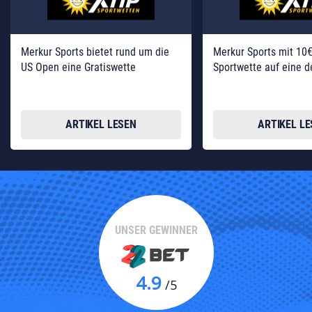
Merkur Sports bietet rund um die
Merkur Sports mit 10€
US Open eine Gratiswette
Sportwette auf eine d
ARTIKEL LESEN
ARTIKEL L
UNSER GEWINNER
4.9
/5