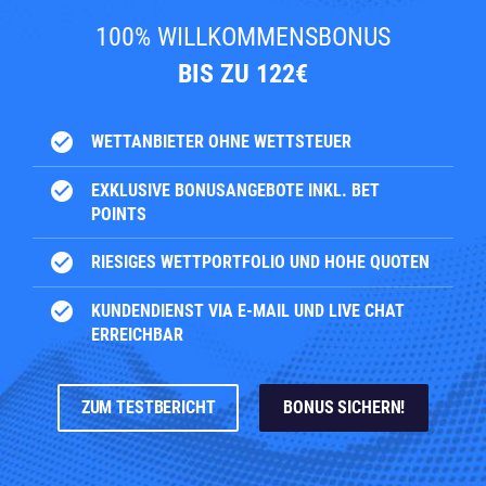
100% WILLKOMMENSBONUS
BIS ZU 122€
check_circle
WETTANBIETER OHNE WETTSTEUER
check_circle
EXKLUSIVE BONUSANGEBOTE INKL. BET
POINTS
check_circle
RIESIGES WETTPORTFOLIO UND HOHE QUOTEN
check_circle
KUNDENDIENST VIA E-MAIL UND LIVE CHAT
ERREICHBAR
ZUM TESTBERICHT
BONUS SICHERN!