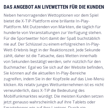
DAS ANGEBOT AN LIVEWETTEN FÜR DIE KUNDEN
Neben hervorragenden Wettoptionen vor dem Spiel
bietet die X-TiP-Plattform eine brillante In-Play-
Plattform. Mit Dutzenden von Märkten, die täglich für
hunderte von Veranstaltungen zur Verfügung stehen.
Für die Sportwetter hört damit der Spaß buchstäblich
nie auf. Der Schlüssel zu einem erfolgreichen In-Play-
Wett-Erlebnis liegt in der Reaktionszeit. Jede Sekunde
zählt, daher ist die Tatsache, dass Wetten innerhalb
von Sekunden bestätigt werden, sehr nützlich für den
Buchmacher. Egal wo Sie sich auf der Website befinden,
Sie können auf die aktuellen In-Play-Bereiche
zugreifen, indem Sie in der Kopfzeile auf das Live-Menü
klicken. Als relativ junges Wettunternehmen ist es nicht
verwunderlich, dass X-TiP die Bedeutung des
Mobilfunkmarktes würdigt. Die meisten Kunden setzen
jetzt genauso wahrscheinlich auf ihre Tablets oder
Smartphones wie auf ihre Laptops. Durch ein