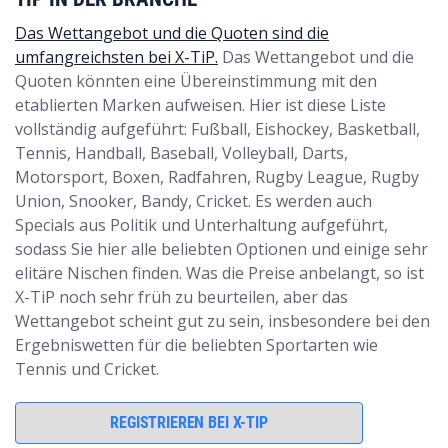
Das Wettangebot und die Quoten sind die
umfangreichsten bei X-TiP.
Das Wettangebot und die
Quoten könnten eine Übereinstimmung mit den
etablierten Marken aufweisen. Hier ist diese Liste
vollständig aufgeführt: Fußball, Eishockey, Basketball,
Tennis, Handball, Baseball, Volleyball, Darts,
Motorsport, Boxen, Radfahren, Rugby League, Rugby
Union, Snooker, Bandy, Cricket. Es werden auch
Specials aus Politik und Unterhaltung aufgeführt,
sodass Sie hier alle beliebten Optionen und einige sehr
elitäre Nischen finden. Was die Preise anbelangt, so ist
X-TiP noch sehr früh zu beurteilen, aber das
Wettangebot scheint gut zu sein, insbesondere bei den
Ergebniswetten für die beliebten Sportarten wie
Tennis und Cricket.
REGISTRIEREN BEI X-TIP