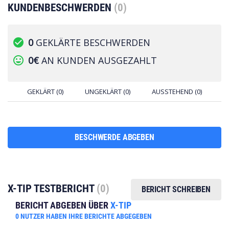
KUNDENBESCHWERDEN
(0)
check_circle
0
GEKLÄRTE BESCHWERDEN
tag_faces
0€
AN KUNDEN AUSGEZAHLT
GEKLÄRT (0)
UNGEKLÄRT (0)
AUSSTEHEND (0)
BESCHWERDE ABGEBEN
X-TIP TESTBERICHT
(0)
BERICHT SCHREIBEN
BERICHT ABGEBEN ÜBER
X-TIP
0
NUTZER HABEN IHRE BERICHTE ABGEGEBEN