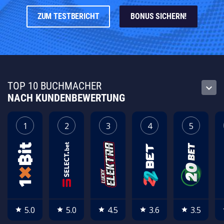
ZUM TESTBERICHT
BONUS SICHERN!
TOP 10 BUCHMACHER
keyboard_arrow_down
NACH KUNDENBEWERTUNG
1
2
3
4
5
5.0
5.0
4.5
3.6
3.5
star
star
star
star
star