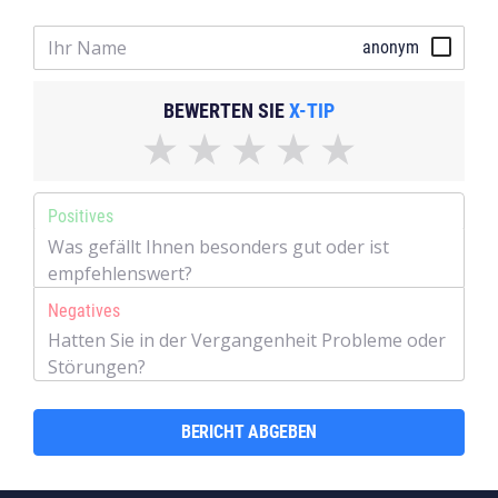
anonym
BEWERTEN SIE
X-TIP
Positives
Negatives
BERICHT ABGEBEN