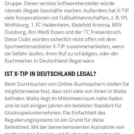
Gruppe. Dieser seriöse Softwarehersteller würde
niemals illegale Geschäfte machen. Außerdem hat X-TiP
viele Kooperationen mit Fußballmannschaften, z. B. VfL
Wolfsburg, 1. FC Heidenheim, Bielefeld Arminia, MSV
Duisburg, Rot-Weiß Essen und der TC Freisenbruch.
Diese Clubs würden sicherlich nicht offen mit dem
Sportwettenanbieter X-TiP zusammenarbeiten, wenn
sie Gefahr laufen, ihren Ruf zu schädigen, oder der
Buchmacher in Deutschland illegal wäre.
IST X-TIP IN DEUTSCHLAND LEGAL?
Beim Durchsuchen von Online-Buchmachern stellen Sie
möglicherweise fest, dass sich viele von ihnen in Malta
befinden. Malta liegt im Mittelmeerraum nahe Italien
und ist seit einigen Jahren ein beliebter Standort für
Glücksspielunternehmen. Die Einfachheit des
Regulierungssystems ist ein Grund für diese
Beliebtheit. Mit der bemerkenswerten Ausnahme von