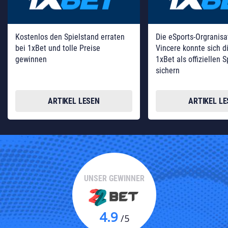
Kostenlos den Spielstand erraten
Die eSports-Orgranisa
bei 1xBet und tolle Preise
Vincere konnte sich d
gewinnen
1xBet als offiziellen 
sichern
ARTIKEL LESEN
ARTIKEL L
UNSER GEWINNER
4.9
/5