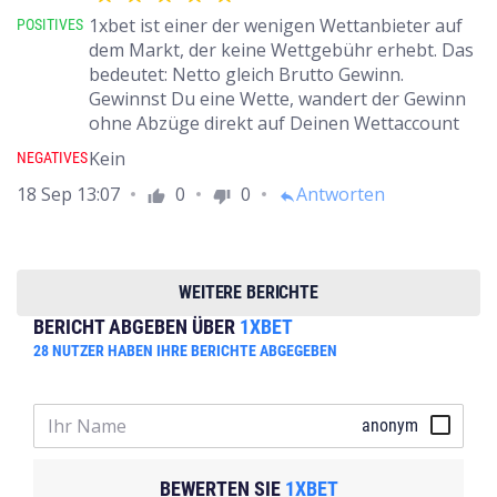
1xbet ist einer der wenigen Wettanbieter auf
POSITIVES
dem Markt, der keine Wettgebühr erhebt. Das
bedeutet: Netto gleich Brutto Gewinn.
Gewinnst Du eine Wette, wandert der Gewinn
ohne Abzüge direkt auf Deinen Wettaccount
Kein
NEGATIVES
18 Sep 13:07
0
0
Antworten
thumb_up
thumb_down
reply
WEITERE BERICHTE
BERICHT ABGEBEN ÜBER
1XBET
28
NUTZER HABEN IHRE BERICHTE ABGEGEBEN
anonym
BEWERTEN SIE
1XBET