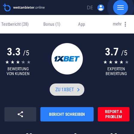
account_circle
DE
Toggle
navigat
Skip
EN
to
mehr
Testbericht
(28)
Bonus
(1)
App
content
RU
3.3
3.7
/5
/5
BEWERTUNG
EXPERTEN
VON KUNDEN
BEWERTUNG
keyboard_arrow_right
ZU 1XBET
REPORT A
share
BERICHT SCHREIBEN
PROBLEM