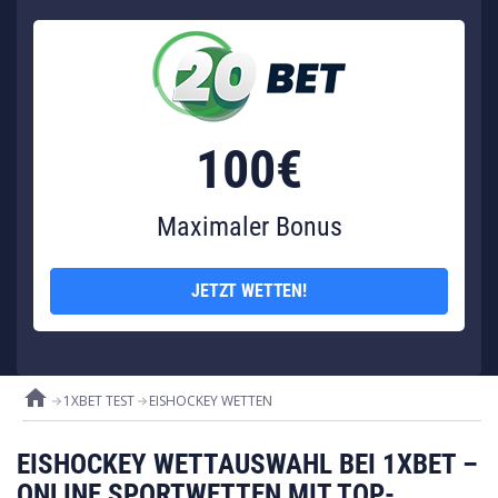
100€
Maximaler Bonus
JETZT WETTEN!
home
1XBET TEST
EISHOCKEY WETTEN
EISHOCKEY WETTAUSWAHL BEI 1XBET –
ONLINE SPORTWETTEN MIT TOP-