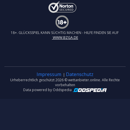
18+. GLÜCKSSPIEL KANN SÜCHTIG MACHEN - HILFE FINDEN SIE AUF
WWW.BZGA.DE
Impressum
Datenschutz
|
Urheberrechtlich geschützt 2026 © wettanbieter.online. Alle Rechte
vorbehalten
Data powered by Oddspedia