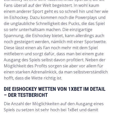
Fans überall auf der Welt begeistert. In wohl kaum
einem anderer Sport geht es so schnell hin und her wie
im Eishockey. Dazu kommen noch die Powerplays und
die unglaubliche Schnelligkeit des Pucks, die das Spiel
so sehr unterhaltsam machen. Die einzigartige
Spannung, die Eishockey bietet, kann allerdings auch
noch gesteigert werden, nämlich mit einer Sportwette.
Diese lässt einen als Fan noch mehr mit dem Spiel
mitfiebern und sorgt dafür, dass man bei einem gute
Ausgang des Spiels selbst davon profitiert. Neben der
Möglichkeit des Profits sorgen sie aber vor allem für
einen starken Adrenalinkick, da man selbstverständlich
hofft, dass die Wette richtig ist.
DIE EISHOCKEY WETTEN VON 1XBET IM DETAIL
– DER TESTBERICHT
Die Anzahl der Möglichkeiten auf den Ausgang eines
Spiels zu setzen ist sehr hoch bei 1xBet und damit