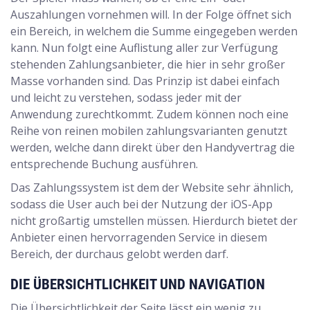
Auszahlungen vornehmen will. In der Folge öffnet sich
ein Bereich, in welchem die Summe eingegeben werden
kann. Nun folgt eine Auflistung aller zur Verfügung
stehenden Zahlungsanbieter, die hier in sehr großer
Masse vorhanden sind. Das Prinzip ist dabei einfach
und leicht zu verstehen, sodass jeder mit der
Anwendung zurechtkommt. Zudem können noch eine
Reihe von reinen mobilen zahlungsvarianten genutzt
werden, welche dann direkt über den Handyvertrag die
entsprechende Buchung ausführen.
Das Zahlungssystem ist dem der Website sehr ähnlich,
sodass die User auch bei der Nutzung der iOS-App
nicht großartig umstellen müssen. Hierdurch bietet der
Anbieter einen hervorragenden Service in diesem
Bereich, der durchaus gelobt werden darf.
DIE ÜBERSICHTLICHKEIT UND NAVIGATION
Die Übersichtlichkeit der Seite lässt ein wenig zu