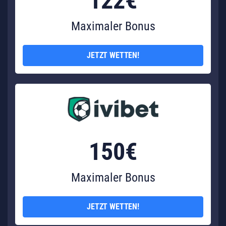
122€
Maximaler Bonus
JETZT WETTEN!
150€
Maximaler Bonus
JETZT WETTEN!