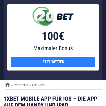
100€
Maximaler Bonus
JETZT WETTEN!
home
1XBET TEST
APP
IOS
1XBET MOBILE APP FÜR IOS – DIE APP
AUF DEM HANDY UND IPAD