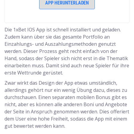
APP HERUNTERLADEN
Die 1xBet IOS App ist schnell installiert und geladen.
Zudem kann über sie das gesamte Portfolio an
Einzahlungs- und Auszahlungsmethoden genutzt
werden. Dieser Prozess geht recht einfach von der
Hand, sodass der Spieler sich nicht erst in die Thematik
einarbeiten muss. Damit sind auch neue Spieler für ihre
erste Wettrunde gerüstet.
Zwar wirkt das Design der App etwas umständlich,
allerdings gehört nur ein wenig Übung dazu, dieses zu
durchschauen. Einen separaten mobilen Bonus gibt es
nicht, aber es können alle anderen Boni und Angebote
der Seite in Anspruch genommen werden. Dies offeriert
dem User eine hohe Freiheit, sodass die App mit einem
gut bewertet werden kann.