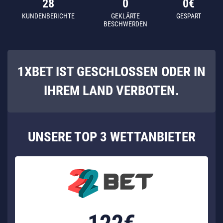
28
0
0€
KUNDENBERICHTE
GEKLÄRTE
GESPART
BESCHWERDEN
1XBET IST GESCHLOSSEN ODER IN
IHREM LAND VERBOTEN.
UNSERE
TOP 3
WETTANBIETER