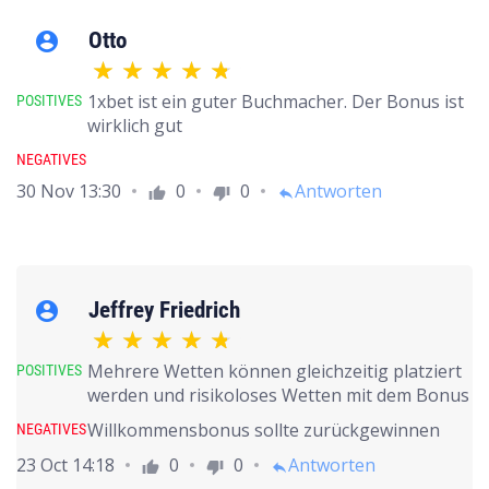
Otto
account_circle
1xbet ist ein guter Buchmacher. Der Bonus ist
POSITIVES
wirklich gut
NEGATIVES
30 Nov 13:30
0
0
Antworten
thumb_up
thumb_down
reply
Jeffrey Friedrich
account_circle
Mehrere Wetten können gleichzeitig platziert
POSITIVES
werden und risikoloses Wetten mit dem Bonus
Willkommensbonus sollte zurückgewinnen
NEGATIVES
23 Oct 14:18
0
0
Antworten
thumb_up
thumb_down
reply