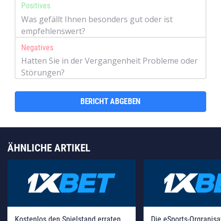
Positives
Negatives
BERICHT ABGEBEN
ÄHNLICHE ARTIKEL
Kostenlos den Spielstand erraten
Die eSports-Orgranisa