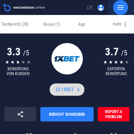
account_circle
DE
Toggle
navigat
Skip
EN
to
mehr
Testbericht
(28)
Bonus
(1)
App
content
RU
3.3
3.7
/5
/5
BEWERTUNG
EXPERTEN
VON KUNDEN
BEWERTUNG
keyboard_arrow_right
ZU 1XBET
REPORT A
share
BERICHT SCHREIBEN
PROBLEM