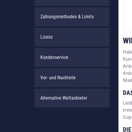
Zahlungsmethoden & Limits
Lizenz
WI
Hab
Kundenservice
Kund
Anbi
Anbi
Vor- und Nachteile
Mai
DA
Alternative Wettanbieter
Leid
tret
Sup
DIE