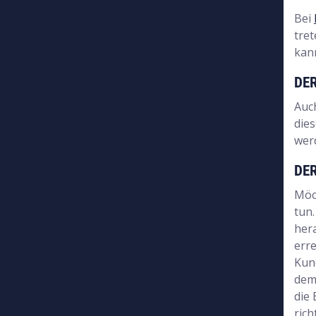
Bei
tret
kan
DER
Auch
dies
werd
DE
Möc
tun
hera
err
Kund
dem
die 
ric