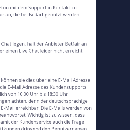
efon mit dem Support in Kontakt zu
air an, die bei Bedarf genutzt werden
Chat legen, hält der Anbieter Betfair an
r einen Live Chat leider nicht erreicht
können sie dies über eine E-Mail Adresse
die E-Mail Adresse des Kundensupports
ich von 10:00 Uhr bis 18:30 Uhr
ngen achten, denn der deutschsprachige
E-Mail erreichbar. Die E-Mails werden von
antwortet. Wichtig ist zu wissen, dass
 damit der Kundenservice auch die Frage
Wettkunden dringend den Benutzernamen