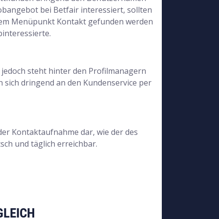
angebot bei Betfair interessiert, sollten
er dem Menüpunkt Kontakt gefunden werden
interessierte.
, jedoch steht hinter den Profilmanagern
n sich dringend an den Kundenservice per
 der Kontaktaufnahme dar, wie der des
sch und täglich erreichbar.
GLEICH