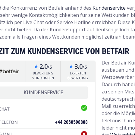
d die Konkurrenz von Betfair anhand des
Kundenservice
verg
 sehr wenige Kontaktmöglichkeiten für seine Wettkunden bie
tzlich per Live Chat oder Service Hotline erreichbar. Diese
er nicht bieten. Da der Kundensupport auf deutsch jedoch täg
tzdem alle Fragen eines Wettkunden möglichst zeitnah bea
ZIT ZUM KUNDENSERVICE VON BETFAIR
Der Betfair Ku
2.0
3.0
/5
/5
star_rate
star_rate
ausbauen und a
BEWERTUNG
EXPERTEN
Wettbewerber
VON KUNDEN
BEWERTUNG
Dadurch hat di
zu seinen Mits
KUNDENSERVICE
deutschsprachi
Mail zu erreich
check_circle
CHAT
oder die Mögli
telefonisch in 
+44 2030598888
TELEFON
leider nicht m
cancel
E-MAIL
der
Wettanbie