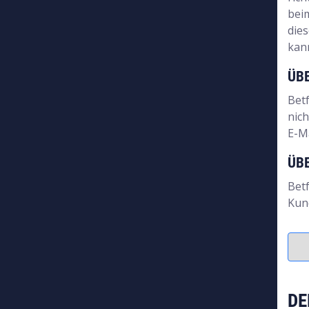
beim
die
kann
ÜB
Betf
nic
E-M
ÜB
Bet
Kund
DE