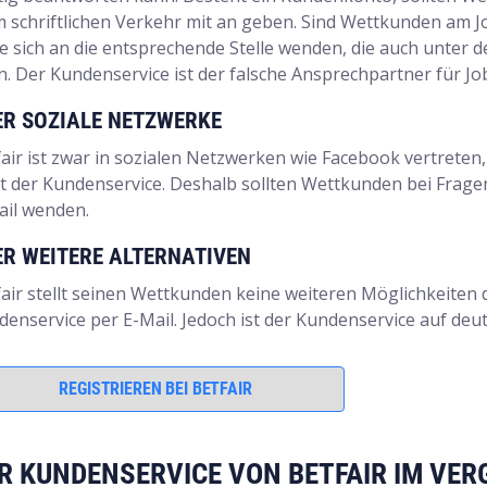
 schriftlichen Verkehr mit an geben. Sind Wettkunden am Job
se sich an die entsprechende Stelle wenden, die auch unt
. Der Kundenservice ist der falsche Ansprechpartner für Job
ER SOZIALE NETZWERKE
air ist zwar in sozialen Netzwerken wie Facebook vertreten
ht der Kundenservice. Deshalb sollten Wettkunden bei Frage
ail wenden.
ER WEITERE ALTERNATIVEN
fair stellt seinen Wettkunden keine weiteren Möglichkeiten
enservice per E-Mail. Jedoch ist der Kundenservice auf deut
REGISTRIEREN BEI BETFAIR
R KUNDENSERVICE VON BETFAIR IM VER