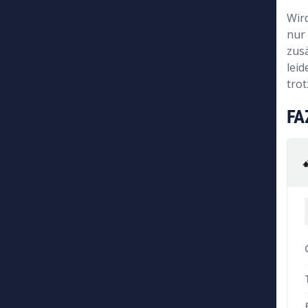
Wir
nur
zusä
leid
tro
FA