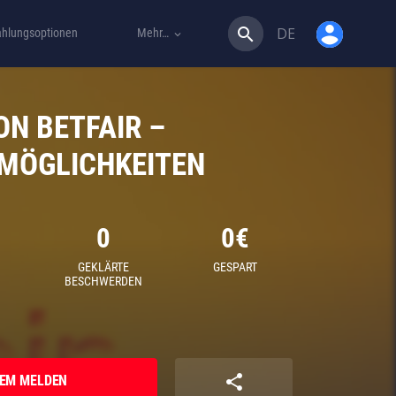
account_circle
search
DE
ahlungsoptionen
Mehr…
EN
N BETFAIR –
RU
TMÖGLICHKEITEN
0
0€
GEKLÄRTE
GESPART
BESCHWERDEN
share
EM MELDEN