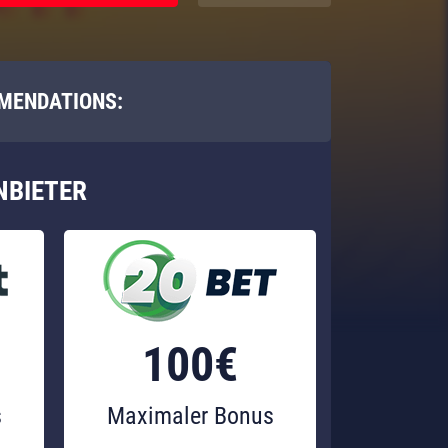
MMENDATIONS:
BIETER
100€
s
Maximaler Bonus