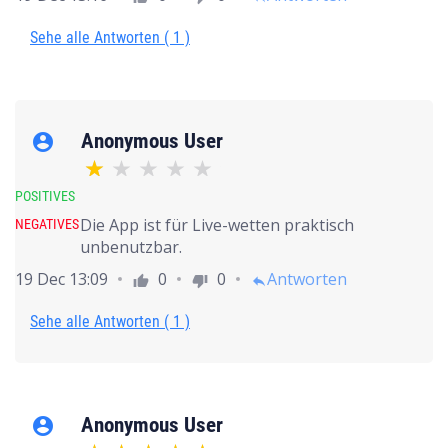
Sehe alle Antworten ( 1 )
Anonymous User
account_circle
POSITIVES
Die App ist für Live-wetten praktisch
NEGATIVES
unbenutzbar.
19 Dec 13:09
0
0
Antworten
thumb_up
thumb_down
reply
Sehe alle Antworten ( 1 )
Anonymous User
account_circle