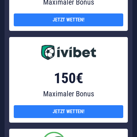
Maximaler Bonus
JETZT WETTEN!
150€
Maximaler Bonus
JETZT WETTEN!