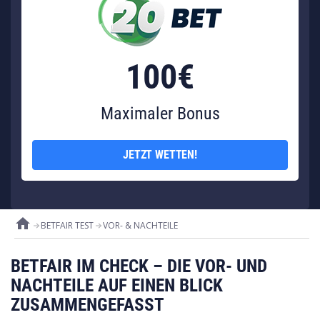
100€
Maximaler Bonus
JETZT WETTEN!
home
BETFAIR TEST
VOR- & NACHTEILE
BETFAIR IM CHECK – DIE VOR- UND
NACHTEILE AUF EINEN BLICK
ZUSAMMENGEFASST