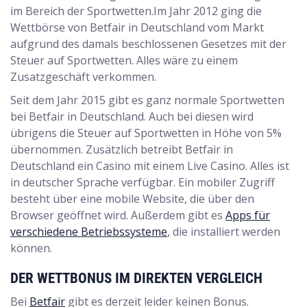
im Bereich der Sportwetten.Im Jahr 2012 ging die
Wettbörse von Betfair in Deutschland vom Markt
aufgrund des damals beschlossenen Gesetzes mit der
Steuer auf Sportwetten. Alles wäre zu einem
Zusatzgeschäft verkommen.
Seit dem Jahr 2015 gibt es ganz normale Sportwetten
bei Betfair in Deutschland. Auch bei diesen wird
übrigens die Steuer auf Sportwetten in Höhe von 5%
übernommen. Zusätzlich betreibt Betfair in
Deutschland ein Casino mit einem Live Casino. Alles ist
in deutscher Sprache verfügbar. Ein mobiler Zugriff
besteht über eine mobile Website, die über den
Browser geöffnet wird. Außerdem gibt es
Apps für
verschiedene Betriebssysteme
, die installiert werden
können.
DER WETTBONUS IM DIREKTEN VERGLEICH
Bei
Betfair
gibt es derzeit leider keinen Bonus.