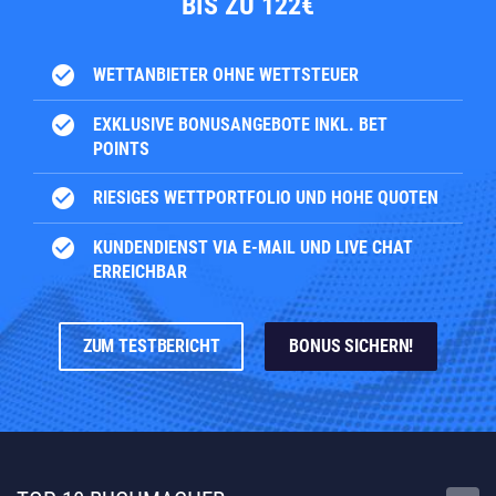
BIS ZU 122€
check_circle
WETTANBIETER OHNE WETTSTEUER
check_circle
EXKLUSIVE BONUSANGEBOTE INKL. BET
POINTS
check_circle
RIESIGES WETTPORTFOLIO UND HOHE QUOTEN
check_circle
KUNDENDIENST VIA E-MAIL UND LIVE CHAT
ERREICHBAR
ZUM TESTBERICHT
BONUS SICHERN!