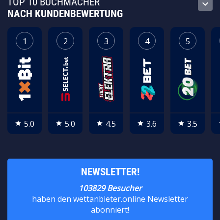
TOP 10 BUCHMACHER
keyboard_arrow_down
NACH KUNDENBEWERTUNG
1
2
3
4
5
5.0
5.0
4.5
3.6
3.5
star
star
star
star
star
NEWSLETTER!
103829 Besucher
haben den wettanbieter.online Newsletter
abonniert!