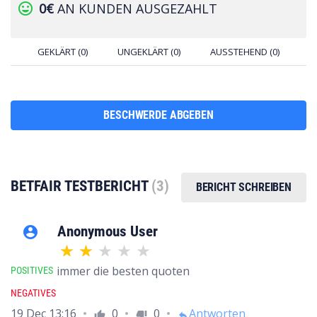
tag_faces
0€
AN KUNDEN AUSGEZAHLT
GEKLÄRT (0)
UNGEKLÄRT (0)
AUSSTEHEND (0)
BESCHWERDE ABGEBEN
BETFAIR TESTBERICHT
(3)
BERICHT SCHREIBEN
Anonymous User
account_circle
immer die besten quoten
POSITIVES
NEGATIVES
19 Dec 13:16
0
0
Antworten
thumb_up
thumb_down
reply