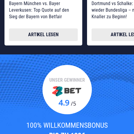
Bayern München vs. Bayer
Dortmund vs Schalke:
Leverkusen: Top Quote auf den
wieder Bundesliga – 
Sieg der Bayern von Betfair
Knaller zu Beginn!
ARTIKEL LESEN
ARTIKEL L
UNSER GEWINNER
4.9
/5
100% WILLKOMMENSBONUS