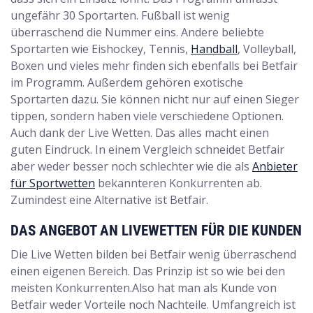
ungefähr 30 Sportarten. Fußball ist wenig
überraschend die Nummer eins. Andere beliebte
Sportarten wie Eishockey, Tennis,
Handball
, Volleyball,
Boxen und vieles mehr finden sich ebenfalls bei Betfair
im Programm. Außerdem gehören exotische
Sportarten dazu. Sie können nicht nur auf einen Sieger
tippen, sondern haben viele verschiedene Optionen.
Auch dank der Live Wetten. Das alles macht einen
guten Eindruck. In einem Vergleich schneidet Betfair
aber weder besser noch schlechter wie die als
Anbieter
für Sportwetten
bekannteren Konkurrenten ab.
Zumindest eine Alternative ist Betfair.
DAS ANGEBOT AN LIVEWETTEN FÜR DIE KUNDEN
Die Live Wetten bilden bei Betfair wenig überraschend
einen eigenen Bereich. Das Prinzip ist so wie bei den
meisten Konkurrenten.Also hat man als Kunde von
Betfair weder Vorteile noch Nachteile. Umfangreich ist