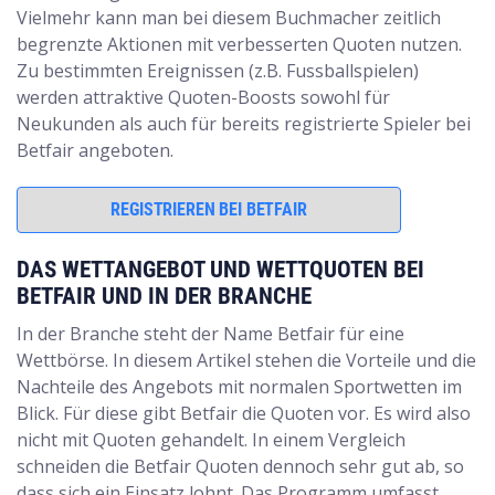
Vielmehr kann man bei diesem Buchmacher zeitlich
begrenzte Aktionen mit verbesserten Quoten nutzen.
Zu bestimmten Ereignissen (z.B. Fussballspielen)
werden attraktive Quoten-Boosts sowohl für
Neukunden als auch für bereits registrierte Spieler bei
Betfair angeboten.
REGISTRIEREN BEI BETFAIR
DAS WETTANGEBOT UND WETTQUOTEN BEI
BETFAIR UND IN DER BRANCHE
In der Branche steht der Name Betfair für eine
Wettbörse. In diesem Artikel stehen die Vorteile und die
Nachteile des Angebots mit normalen Sportwetten im
Blick. Für diese gibt Betfair die Quoten vor. Es wird also
nicht mit Quoten gehandelt. In einem Vergleich
schneiden die Betfair Quoten dennoch sehr gut ab, so
dass sich ein Einsatz lohnt. Das Programm umfasst