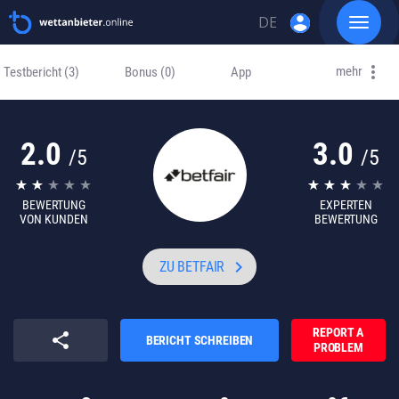
account_circle
DE
Toggle
navigat
Skip
EN
to
mehr
Testbericht
(3)
Bonus
(0)
App
content
RU
2.0
3.0
/5
/5
BEWERTUNG
EXPERTEN
VON KUNDEN
BEWERTUNG
keyboard_arrow_right
ZU BETFAIR
REPORT A
share
BERICHT SCHREIBEN
PROBLEM