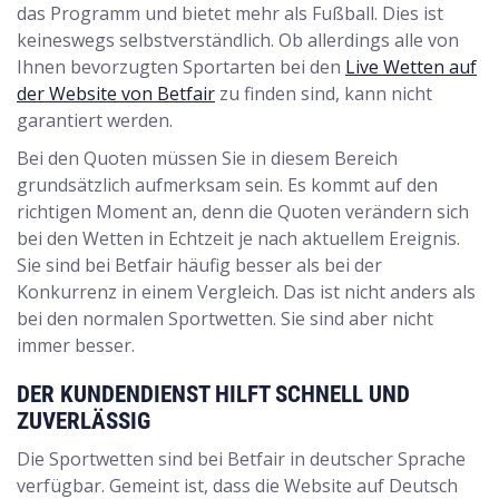
das Programm und bietet mehr als Fußball. Dies ist
keineswegs selbstverständlich. Ob allerdings alle von
Ihnen bevorzugten Sportarten bei den
Live Wetten auf
der Website von Betfair
zu finden sind, kann nicht
garantiert werden.
Bei den Quoten müssen Sie in diesem Bereich
grundsätzlich aufmerksam sein. Es kommt auf den
richtigen Moment an, denn die Quoten verändern sich
bei den Wetten in Echtzeit je nach aktuellem Ereignis.
Sie sind bei Betfair häufig besser als bei der
Konkurrenz in einem Vergleich. Das ist nicht anders als
bei den normalen Sportwetten. Sie sind aber nicht
immer besser.
DER KUNDENDIENST HILFT SCHNELL UND
ZUVERLÄSSIG
Die Sportwetten sind bei Betfair in deutscher Sprache
verfügbar. Gemeint ist, dass die Website auf Deutsch