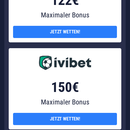
122€
Maximaler Bonus
JETZT WETTEN!
150€
Maximaler Bonus
JETZT WETTEN!