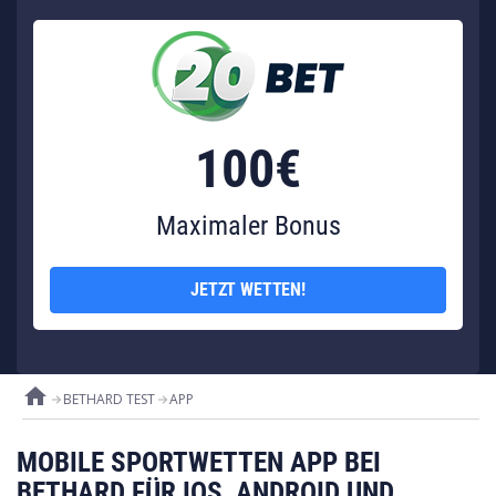
100€
Maximaler Bonus
JETZT WETTEN!
home
BETHARD TEST
APP
MOBILE SPORTWETTEN APP BEI
BETHARD FÜR IOS, ANDROID UND