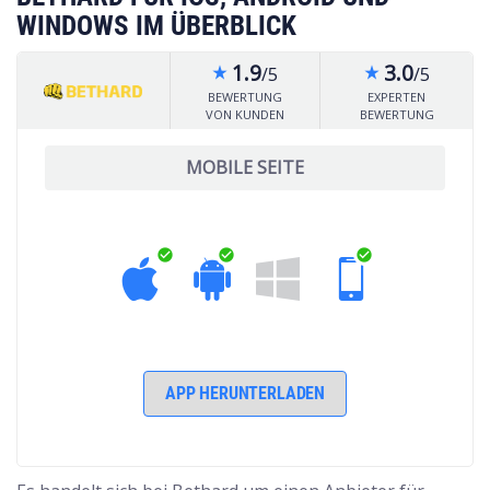
WINDOWS IM ÜBERBLICK
1.9
3.0
/5
/5
star_rate
star_rate
BEWERTUNG
EXPERTEN
VON KUNDEN
BEWERTUNG
MOBILE SEITE
check_circle
check_circle
check_circle
APP HERUNTERLADEN