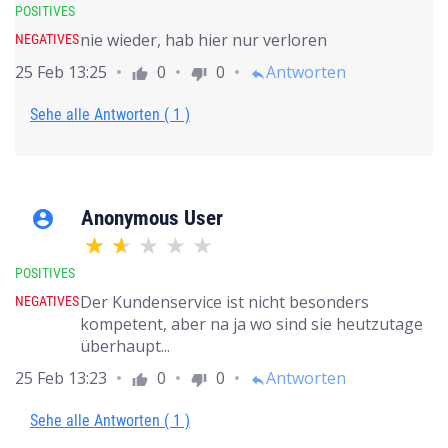
POSITIVES
nie wieder, hab hier nur verloren
NEGATIVES
25 Feb 13:25
0
0
Antworten
thumb_up
thumb_down
reply
Sehe alle Antworten ( 1 )
Anonymous User
account_circle
POSITIVES
Der Kundenservice ist nicht besonders
NEGATIVES
kompetent, aber na ja wo sind sie heutzutage
überhaupt...
25 Feb 13:23
0
0
Antworten
thumb_up
thumb_down
reply
Sehe alle Antworten ( 1 )