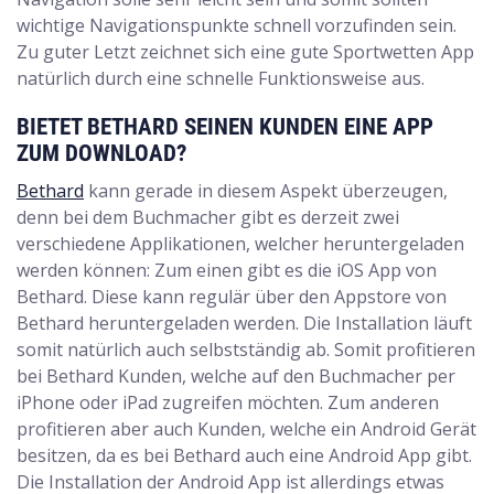
wichtige Navigationspunkte schnell vorzufinden sein.
Zu guter Letzt zeichnet sich eine gute Sportwetten App
natürlich durch eine schnelle Funktionsweise aus.
BIETET BETHARD SEINEN KUNDEN EINE APP
ZUM DOWNLOAD?
Bethard
kann gerade in diesem Aspekt überzeugen,
denn bei dem Buchmacher gibt es derzeit zwei
verschiedene Applikationen, welcher heruntergeladen
werden können: Zum einen gibt es die iOS App von
Bethard. Diese kann regulär über den Appstore von
Bethard heruntergeladen werden. Die Installation läuft
somit natürlich auch selbstständig ab. Somit profitieren
bei Bethard Kunden, welche auf den Buchmacher per
iPhone oder iPad zugreifen möchten. Zum anderen
profitieren aber auch Kunden, welche ein Android Gerät
besitzen, da es bei Bethard auch eine Android App gibt.
Die Installation der Android App ist allerdings etwas