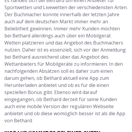
Es handelt sich bei Bethard um einen Anbieter für
Sportwetten und Livewetten der verschiedensten Arten.
Der Buchmacher konnte innerhalb der letzten Jahre
auch auf dem deutschen Markt immer mehr an
Beliebtheit gewinnen. Immer mehr Kunden möchten
bei Bethard allerdings auch über ein Mobilgerät
Wetten platzieren und das Angebot des Buchmachers
nutzen. Daher ist es essenziell, sich vor der Anmeldung
bei Bethard ausreichend über das Angebot des
Wettanbieters für Mobilgeräte zu informieren. In den
nachfolgenden Absätzen soll es daher zum einen
darum gehen, ob Bethard aktuell eine App zum
Herunterladen anbietet und ob es für die einen
speziellen Bonus gibt. Ebenso wird darauf
eingegangen, ob Bethard derzeit für seine Kunden
auch eine mobile Version der regulären Webseite
anbietet und ob diese womöglich besser ist als die App
von Bethard.