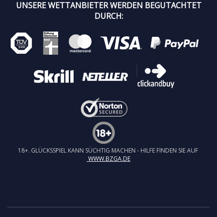
UNSERE WETTANBIETER WERDEN BEGUTACHTET
DURCH:
18+. GLÜCKSSPIEL KANN SÜCHTIG MACHEN - HILFE FINDEN SIE AUF
WWW.BZGA.DE