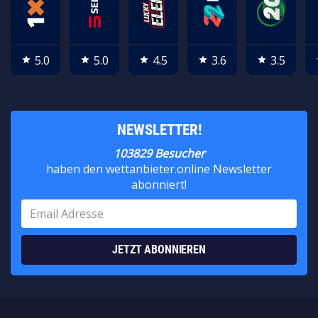
5.0
5.0
4.5
3.6
3.5
star
star
star
star
star
NEWSLETTER!
103829 Besucher
haben den wettanbieter.online Newsletter
abonniert!
JETZT ABONNIEREN