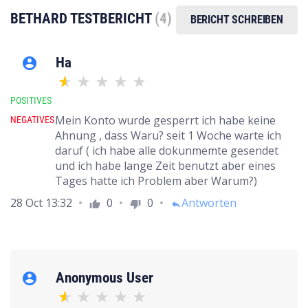
BETHARD TESTBERICHT
(4)
BERICHT SCHREIBEN
Ha
account_circle
POSITIVES
Mein Konto wurde gesperrt ich habe keine
NEGATIVES
Ahnung , dass Waru? seit 1 Woche warte ich
daruf ( ich habe alle dokunmemte gesendet
und ich habe lange Zeit benutzt aber eines
Tages hatte ich Problem aber Warum?)
28 Oct 13:32
0
0
Antworten
thumb_up
thumb_down
reply
Anonymous User
account_circle