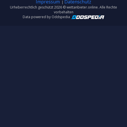
Impressum
Datenschutz
|
Urheberrechtlich geschützt 2026 © wettanbieter.online. Alle Rechte
vorbehalten
Data powered by Oddspedia