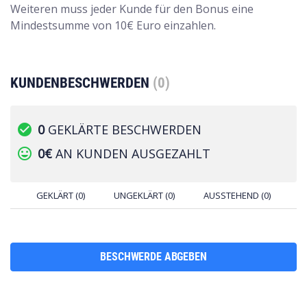
Weiteren muss jeder Kunde für den Bonus eine
Mindestsumme von 10€ Euro einzahlen.
KUNDENBESCHWERDEN
(0)
check_circle
0
GEKLÄRTE BESCHWERDEN
tag_faces
0€
AN KUNDEN AUSGEZAHLT
GEKLÄRT (0)
UNGEKLÄRT (0)
AUSSTEHEND (0)
BESCHWERDE ABGEBEN