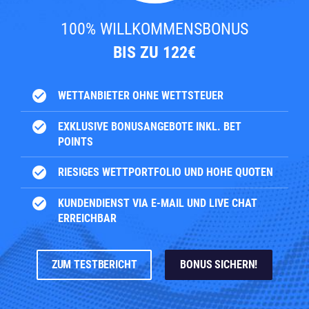
100% WILLKOMMENSBONUS
BIS ZU 122€
check_circle
WETTANBIETER OHNE WETTSTEUER
check_circle
EXKLUSIVE BONUSANGEBOTE INKL. BET
POINTS
check_circle
RIESIGES WETTPORTFOLIO UND HOHE QUOTEN
check_circle
KUNDENDIENST VIA E-MAIL UND LIVE CHAT
ERREICHBAR
ZUM TESTBERICHT
BONUS SICHERN!