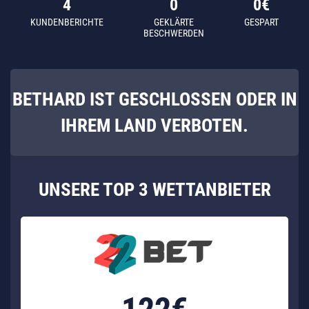
4
0
0€
KUNDENBERICHTE
GEKLÄRTE
GESPART
BESCHWERDEN
BETHARD IST GESCHLOSSEN ODER IN
IHREM LAND VERBOTEN.
UNSERE
TOP 3
WETTANBIETER