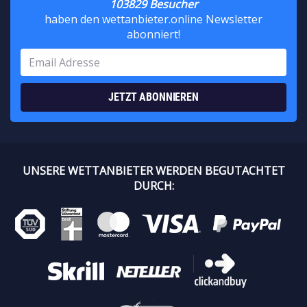
103829 Besucher
haben den wettanbieter.online Newsletter
abonniert!
JETZT ABONNIEREN
UNSERE WETTANBIETER WERDEN BEGUTACHTET
DURCH: