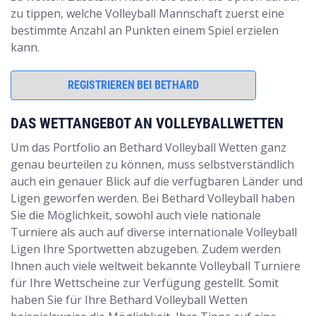
zu tippen, welche Volleyball Mannschaft zuerst eine
bestimmte Anzahl an Punkten einem Spiel erzielen
kann.
REGISTRIEREN BEI BETHARD
DAS WETTANGEBOT AN VOLLEYBALLWETTEN
Um das Portfolio an Bethard Volleyball Wetten ganz
genau beurteilen zu können, muss selbstverständlich
auch ein genauer Blick auf die verfügbaren Länder und
Ligen geworfen werden. Bei Bethard Volleyball haben
Sie die Möglichkeit, sowohl auch viele nationale
Turniere als auch auf diverse internationale Volleyball
Ligen Ihre Sportwetten abzugeben. Zudem werden
Ihnen auch viele weltweit bekannte Volleyball Turniere
für Ihre Wettscheine zur Verfügung gestellt. Somit
haben Sie für Ihre Bethard Volleyball Wetten