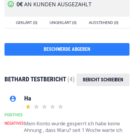
tag_faces
0€
AN KUNDEN AUSGEZAHLT
GEKLÄRT (0)
UNGEKLÄRT (0)
AUSSTEHEND (0)
BESCHWERDE ABGEBEN
BETHARD TESTBERICHT
(4)
BERICHT SCHREIBEN
Ha
account_circle
POSITIVES
Mein Konto wurde gesperrt ich habe keine
NEGATIVES
Ahnung , dass Waru? seit 1 Woche warte ich