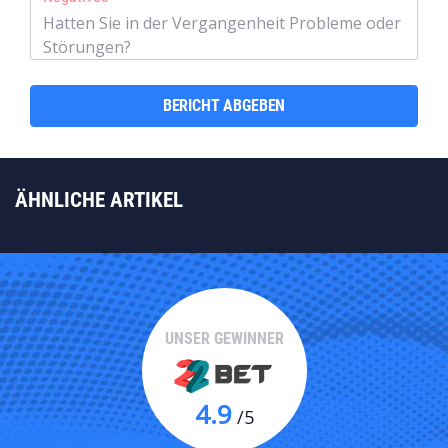
BERICHT ABGEBEN
ÄHNLICHE ARTIKEL
UNSER GEWINNER
4.9
/5