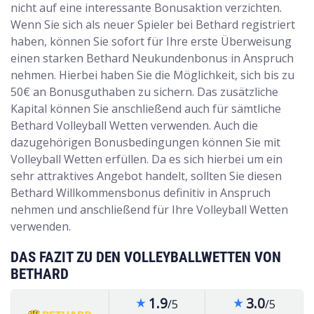
nicht auf eine interessante Bonusaktion verzichten.
Wenn Sie sich als neuer Spieler bei Bethard registriert
haben, können Sie sofort für Ihre erste Überweisung
einen starken Bethard Neukundenbonus in Anspruch
nehmen. Hierbei haben Sie die Möglichkeit, sich bis zu
50€ an Bonusguthaben zu sichern. Das zusätzliche
Kapital können Sie anschließend auch für sämtliche
Bethard Volleyball Wetten verwenden. Auch die
dazugehörigen Bonusbedingungen können Sie mit
Volleyball Wetten erfüllen. Da es sich hierbei um ein
sehr attraktives Angebot handelt, sollten Sie diesen
Bethard Willkommensbonus definitiv in Anspruch
nehmen und anschließend für Ihre Volleyball Wetten
verwenden.
DAS FAZIT ZU DEN VOLLEYBALLWETTEN VON
BETHARD
1.9
3.0
/5
/5
star_rate
star_rate