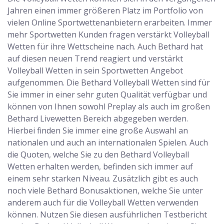
Jahren einen immer größeren Platz im Portfolio von
vielen Online Sportwettenanbietern erarbeiten. Immer
mehr Sportwetten Kunden fragen verstärkt Volleyball
Wetten für ihre Wettscheine nach. Auch Bethard hat
auf diesen neuen Trend reagiert und verstärkt
Volleyball Wetten in sein Sportwetten Angebot
aufgenommen. Die Bethard Volleyball Wetten sind für
Sie immer in einer sehr guten Qualität verfügbar und
können von Ihnen sowohl Preplay als auch im großen
Bethard Livewetten Bereich abgegeben werden.
Hierbei finden Sie immer eine große Auswahl an
nationalen und auch an internationalen Spielen. Auch
die Quoten, welche Sie zu den Bethard Volleyball
Wetten erhalten werden, befinden sich immer auf
einem sehr starken Niveau. Zusätzlich gibt es auch
noch viele Bethard Bonusaktionen, welche Sie unter
anderem auch für die Volleyball Wetten verwenden
können. Nutzen Sie diesen ausführlichen Testbericht