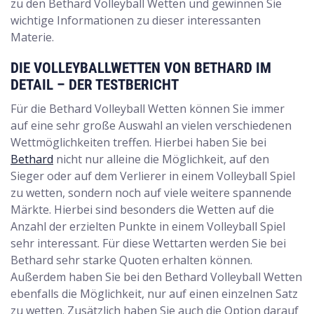
zu den Bethard Volleyball Wetten und gewinnen Sie
wichtige Informationen zu dieser interessanten
Materie.
DIE VOLLEYBALLWETTEN VON BETHARD IM
DETAIL – DER TESTBERICHT
Für die Bethard Volleyball Wetten können Sie immer
auf eine sehr große Auswahl an vielen verschiedenen
Wettmöglichkeiten treffen. Hierbei haben Sie bei
Bethard
nicht nur alleine die Möglichkeit, auf den
Sieger oder auf dem Verlierer in einem Volleyball Spiel
zu wetten, sondern noch auf viele weitere spannende
Märkte. Hierbei sind besonders die Wetten auf die
Anzahl der erzielten Punkte in einem Volleyball Spiel
sehr interessant. Für diese Wettarten werden Sie bei
Bethard sehr starke Quoten erhalten können.
Außerdem haben Sie bei den Bethard Volleyball Wetten
ebenfalls die Möglichkeit, nur auf einen einzelnen Satz
zu wetten. Zusätzlich haben Sie auch die Option darauf