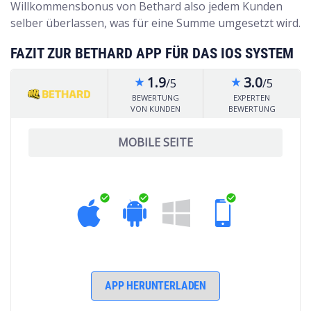
Willkommensbonus von Bethard also jedem Kunden
selber überlassen, was für eine Summe umgesetzt wird.
FAZIT ZUR BETHARD APP FÜR DAS IOS SYSTEM
1.9
3.0
/5
/5
star_rate
star_rate
BEWERTUNG
EXPERTEN
VON KUNDEN
BEWERTUNG
MOBILE SEITE
check_circle
check_circle
check_circle
APP HERUNTERLADEN