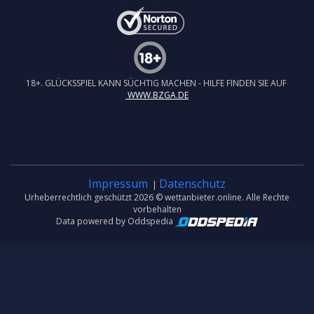
18+. GLÜCKSSPIEL KANN SÜCHTIG MACHEN - HILFE FINDEN SIE AUF
WWW.BZGA.DE
Impressum
Datenschutz
|
Urheberrechtlich geschützt 2026 © wettanbieter.online. Alle Rechte
vorbehalten
Data powered by Oddspedia