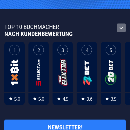
TOP 10 BUCHMACHER
keyboard_arrow_down
NACH KUNDENBEWERTUNG
1
2
3
4
5
5.0
5.0
4.5
3.6
3.5
star
star
star
star
star
NEWSLETTER!