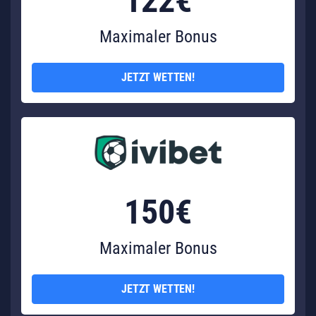
122€
Maximaler Bonus
JETZT WETTEN!
150€
Maximaler Bonus
JETZT WETTEN!