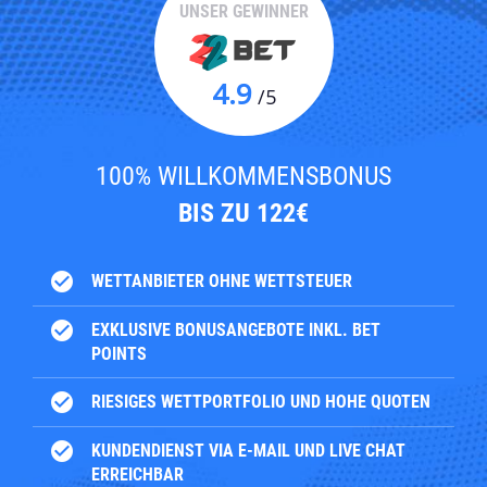
UNSER GEWINNER
4.9
/5
100% WILLKOMMENSBONUS
BIS ZU 122€
check_circle
WETTANBIETER OHNE WETTSTEUER
check_circle
EXKLUSIVE BONUSANGEBOTE INKL. BET
POINTS
check_circle
RIESIGES WETTPORTFOLIO UND HOHE QUOTEN
check_circle
KUNDENDIENST VIA E-MAIL UND LIVE CHAT
ERREICHBAR