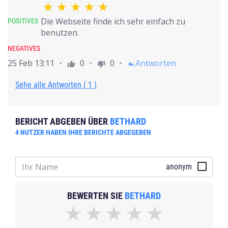
Die Webseite finde ich sehr einfach zu
POSITIVES
benutzen.
NEGATIVES
25 Feb 13:11
0
0
Antworten
thumb_up
thumb_down
reply
Sehe alle Antworten ( 1 )
BERICHT ABGEBEN ÜBER
BETHARD
4
NUTZER HABEN IHRE BERICHTE ABGEGEBEN
anonym
BEWERTEN SIE
BETHARD