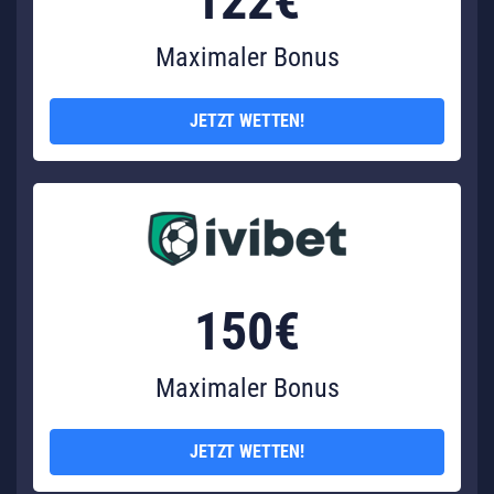
122€
Maximaler Bonus
JETZT WETTEN!
150€
Maximaler Bonus
JETZT WETTEN!