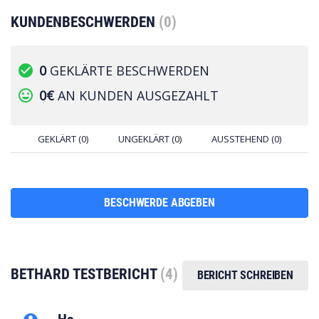
KUNDENBESCHWERDEN
(0)
check_circle
0
GEKLÄRTE BESCHWERDEN
tag_faces
0€
AN KUNDEN AUSGEZAHLT
GEKLÄRT (0)
UNGEKLÄRT (0)
AUSSTEHEND (0)
BESCHWERDE ABGEBEN
BETHARD TESTBERICHT
(4)
BERICHT SCHREIBEN