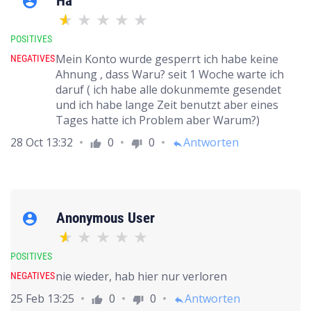
Ha
account_circle
POSITIVES
Mein Konto wurde gesperrt ich habe keine
NEGATIVES
Ahnung , dass Waru? seit 1 Woche warte ich
daruf ( ich habe alle dokunmemte gesendet
und ich habe lange Zeit benutzt aber eines
Tages hatte ich Problem aber Warum?)
28 Oct 13:32
0
0
Antworten
thumb_up
thumb_down
reply
Anonymous User
account_circle
POSITIVES
nie wieder, hab hier nur verloren
NEGATIVES
25 Feb 13:25
0
0
Antworten
thumb_up
thumb_down
reply