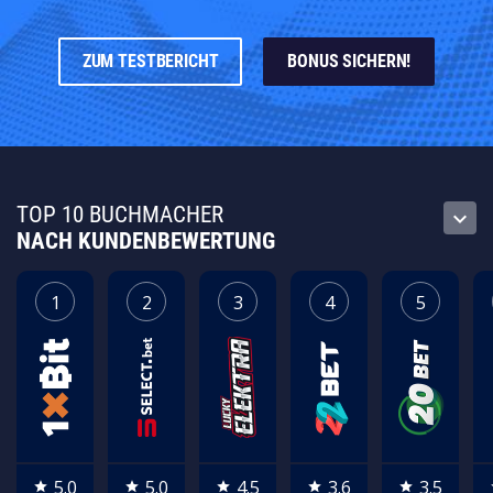
ZUM TESTBERICHT
BONUS SICHERN!
TOP 10 BUCHMACHER
keyboard_arrow_down
NACH KUNDENBEWERTUNG
1
2
3
4
5
5.0
5.0
4.5
3.6
3.5
star
star
star
star
star