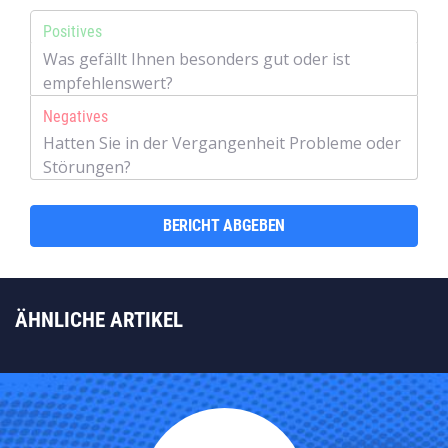
Positives
Negatives
BERICHT ABGEBEN
ÄHNLICHE ARTIKEL