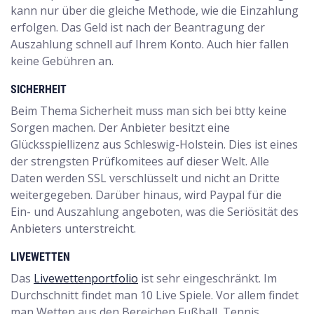
kann nur über die gleiche Methode, wie die Einzahlung
erfolgen. Das Geld ist nach der Beantragung der
Auszahlung schnell auf Ihrem Konto. Auch hier fallen
keine Gebühren an.
SICHERHEIT
Beim Thema Sicherheit muss man sich bei btty keine
Sorgen machen. Der Anbieter besitzt eine
Glücksspiellizenz aus Schleswig-Holstein. Dies ist eines
der strengsten Prüfkomitees auf dieser Welt. Alle
Daten werden SSL verschlüsselt und nicht an Dritte
weitergegeben. Darüber hinaus, wird Paypal für die
Ein- und Auszahlung angeboten, was die Seriösität des
Anbieters unterstreicht.
LIVEWETTEN
Das
Livewettenportfolio
ist sehr eingeschränkt. Im
Durchschnitt findet man 10 Live Spiele. Vor allem findet
man Wetten aus den Bereichen Fußball, Tennis,