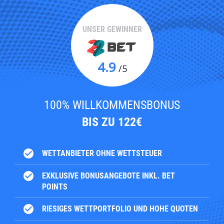
UNSER GEWINNER
4.9
/5
100% WILLKOMMENSBONUS
BIS ZU 122€
check_circle
WETTANBIETER OHNE WETTSTEUER
check_circle
EXKLUSIVE BONUSANGEBOTE INKL. BET
POINTS
check_circle
RIESIGES WETTPORTFOLIO UND HOHE QUOTEN