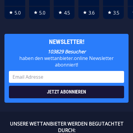
5.0
5.0
4.5
3.6
3.5
star
star
star
star
star
NEWSLETTER!
103829 Besucher
haben den wettanbieter.online Newsletter
abonniert!
JETZT ABONNIEREN
UNSERE WETTANBIETER WERDEN BEGUTACHTET
DURCH: