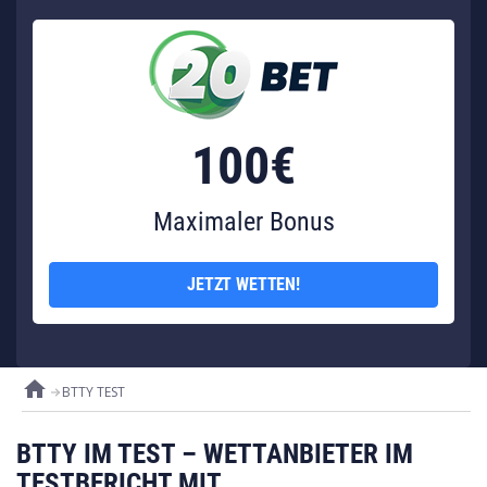
100€
Maximaler Bonus
JETZT WETTEN!
home
BTTY TEST
BTTY IM TEST – WETTANBIETER IM
TESTBERICHT MIT