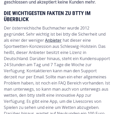
geschlossen und akzeptiert keine Kunden mehr.
DIE WICHTIGESTEN FAKTEN ZU BTTY IM
ÜBERBLICK
Der österreichische Buchmacher wurde 2012
gegründet. Sehr wichtig ist bei btty die Sicherheit und
als einer der weniger
Anbieter
hat dieser eine
Sportwetten-Konzession aus Schleswig-Holstein. Das
heißt, dieser Anbieter besitzt eine Lizenz in
Deutschland. Darüber hinaus, steht ein Kundensupport
24 Stunden am Tag und 7 Tage die Woche zur
Verfügung. Kontaktieren kann man den Support
derzeit nur per Email. Sollte man ein eher allgemeines
Problem haben, ist noch ein FAQ Bereich vorhanden. Ist
man unterwegs, so kann man auch von unterwegs aus
wetten, den btty stellt eine innovative App zur
Verfügung. Es gibt eine App, um die Livescores von
Spielen zu sehen und eine um Wetten abzugeben.
Darüber hinaus, wartet auf Neukunden ein 100 Euro