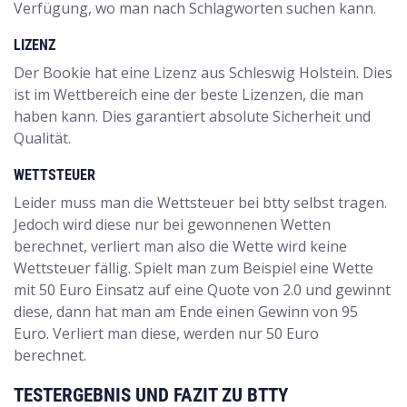
Verfügung, wo man nach Schlagworten suchen kann.
LIZENZ
Der Bookie hat eine Lizenz aus Schleswig Holstein. Dies
ist im Wettbereich eine der beste Lizenzen, die man
haben kann. Dies garantiert absolute Sicherheit und
Qualität.
WETTSTEUER
Leider muss man die Wettsteuer bei btty selbst tragen.
Jedoch wird diese nur bei gewonnenen Wetten
berechnet, verliert man also die Wette wird keine
Wettsteuer fällig. Spielt man zum Beispiel eine Wette
mit 50 Euro Einsatz auf eine Quote von 2.0 und gewinnt
diese, dann hat man am Ende einen Gewinn von 95
Euro. Verliert man diese, werden nur 50 Euro
berechnet.
TESTERGEBNIS UND FAZIT ZU BTTY