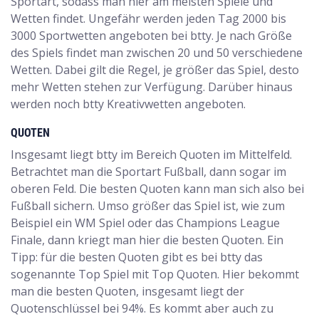
Sportart, sodass man hier am meisten Spiele und
Wetten findet. Ungefähr werden jeden Tag 2000 bis
3000 Sportwetten angeboten bei btty. Je nach Größe
des Spiels findet man zwischen 20 und 50 verschiedene
Wetten. Dabei gilt die Regel, je größer das Spiel, desto
mehr Wetten stehen zur Verfügung. Darüber hinaus
werden noch btty Kreativwetten angeboten.
QUOTEN
Insgesamt liegt btty im Bereich Quoten im Mittelfeld.
Betrachtet man die Sportart Fußball, dann sogar im
oberen Feld. Die besten Quoten kann man sich also bei
Fußball sichern. Umso größer das Spiel ist, wie zum
Beispiel ein WM Spiel oder das Champions League
Finale, dann kriegt man hier die besten Quoten. Ein
Tipp: für die besten Quoten gibt es bei btty das
sogenannte Top Spiel mit Top Quoten. Hier bekommt
man die besten Quoten, insgesamt liegt der
Quotenschlüssel bei 94%. Es kommt aber auch zu