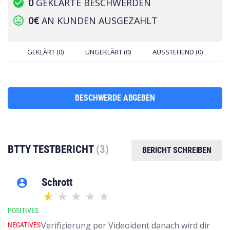
check_circle
0
GEKLÄRTE BESCHWERDEN
tag_faces
0€
AN KUNDEN AUSGEZAHLT
GEKLÄRT (0)
UNGEKLÄRT (0)
AUSSTEHEND (0)
BESCHWERDE ABGEBEN
BTTY TESTBERICHT
(3)
BERICHT SCHREIBEN
Schrott
account_circle
POSITIVES
Verifizierung per Videoident danach wird dir
NEGATIVES