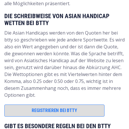
alle Möglichkeiten präsentiert.
DIE SCHREIBWEISE VON ASIAN HANDICAP
WETTEN BEI BTTY
Die Asian Handicaps werden von den Quoten her bei
btty so geschrieben wie jede andere Sportwette. Es wird
also ein Wert angegeben und der ist dann die Quote,
die gewonnen werden könnte. Was die Sprache betrifft,
wird von Asiatisches Handicap auf der Website zu lesen
sein, genutzt wird darüber hinaus die Abkürzung AHC.
Die Wettoptionen gibt es mit Viertelwerten hinter dem
Komma, also 0.25 oder 0.50 oder 0.75, wichtig ist in
diesem Zusammenhang noch, dass es immer mehrere
Optionen gibt.
REGISTRIEREN BEI BTTY
GIBT ES BESONDERE REGELN BEI DEN BTTY