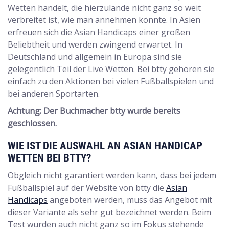
Wetten handelt, die hierzulande nicht ganz so weit
verbreitet ist, wie man annehmen könnte. In Asien
erfreuen sich die Asian Handicaps einer großen
Beliebtheit und werden zwingend erwartet. In
Deutschland und allgemein in Europa sind sie
gelegentlich Teil der Live Wetten. Bei btty gehören sie
einfach zu den Aktionen bei vielen Fußballspielen und
bei anderen Sportarten.
Achtung: Der Buchmacher btty wurde bereits
geschlossen.
WIE IST DIE AUSWAHL AN ASIAN HANDICAP
WETTEN BEI BTTY?
Obgleich nicht garantiert werden kann, dass bei jedem
Fußballspiel auf der Website von btty die
Asian
Handicaps
angeboten werden, muss das Angebot mit
dieser Variante als sehr gut bezeichnet werden. Beim
Test wurden auch nicht ganz so im Fokus stehende