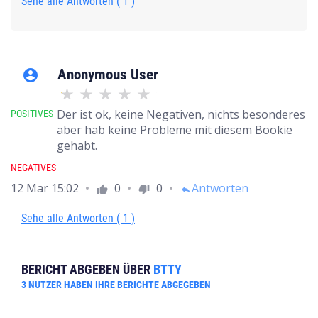
Sehe alle Antworten ( 1 )
Anonymous User
account_circle
Der ist ok, keine Negativen, nichts besonderes
POSITIVES
aber hab keine Probleme mit diesem Bookie
gehabt.
NEGATIVES
12 Mar 15:02
0
0
Antworten
thumb_up
thumb_down
reply
Sehe alle Antworten ( 1 )
BERICHT ABGEBEN ÜBER
BTTY
3
NUTZER HABEN IHRE BERICHTE ABGEGEBEN