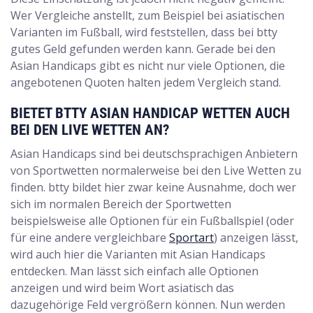
Wer Vergleiche anstellt, zum Beispiel bei asiatischen
Varianten im Fußball, wird feststellen, dass bei btty
gutes Geld gefunden werden kann. Gerade bei den
Asian Handicaps gibt es nicht nur viele Optionen, die
angebotenen Quoten halten jedem Vergleich stand.
BIETET BTTY ASIAN HANDICAP WETTEN AUCH
BEI DEN LIVE WETTEN AN?
Asian Handicaps sind bei deutschsprachigen Anbietern
von Sportwetten normalerweise bei den Live Wetten zu
finden. btty bildet hier zwar keine Ausnahme, doch wer
sich im normalen Bereich der Sportwetten
beispielsweise alle Optionen für ein Fußballspiel (oder
für eine andere vergleichbare
Sportart
) anzeigen lässt,
wird auch hier die Varianten mit Asian Handicaps
entdecken. Man lässt sich einfach alle Optionen
anzeigen und wird beim Wort asiatisch das
dazugehörige Feld vergrößern können. Nun werden