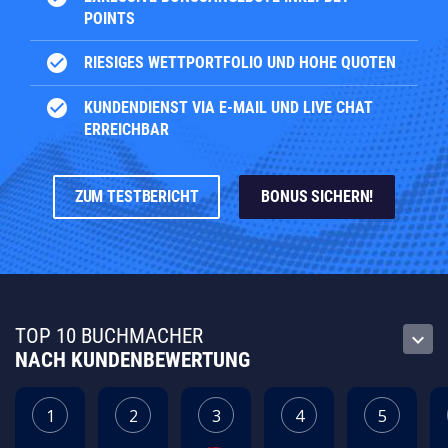
POINTS
check_circle
RIESIGES WETTPORTFOLIO UND HOHE QUOTEN
check_circle
KUNDENDIENST VIA E-MAIL UND LIVE CHAT
ERREICHBAR
ZUM TESTBERICHT
BONUS SICHERN!
TOP 10 BUCHMACHER
keyboard_arrow_down
NACH KUNDENBEWERTUNG
1
2
3
4
5