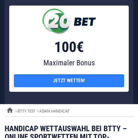
100€
Maximaler Bonus
JETZT WETTEN!
home
BTTY TEST
ASIAN HANDICAP
HANDICAP WETTAUSWAHL BEI BTTY –
ONLINE SPORTWETTEN MIT TOP-