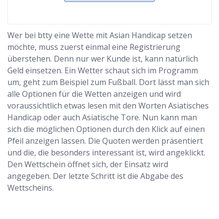
Wer bei btty eine Wette mit Asian Handicap setzen
möchte, muss zuerst einmal eine Registrierung
überstehen. Denn nur wer Kunde ist, kann natürlich
Geld einsetzen. Ein Wetter schaut sich im Programm
um, geht zum Beispiel zum Fußball. Dort lässt man sich
alle Optionen für die Wetten anzeigen und wird
voraussichtlich etwas lesen mit den Worten Asiatisches
Handicap oder auch Asiatische Tore. Nun kann man
sich die möglichen Optionen durch den Klick auf einen
Pfeil anzeigen lassen. Die Quoten werden präsentiert
und die, die besonders interessant ist, wird angeklickt.
Den Wettschein öffnet sich, der Einsatz wird
angegeben. Der letzte Schritt ist die Abgabe des
Wettscheins.