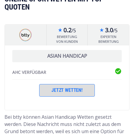
QUOTEN
0.2
3.0
/5
/5
star_rate
star_rate
BEWERTUNG
EXPERTEN
VON KUNDEN
BEWERTUNG
ASIAN HANDICAP
check_circle
AHC VERFÜGBAR
JETZT WETTEN!
Bei btty können Asian Handicap Wetten gesetzt
werden. Diese Nachricht muss nicht zuletzt aus dem
Grund betont werden, weil es sich um eine Option für