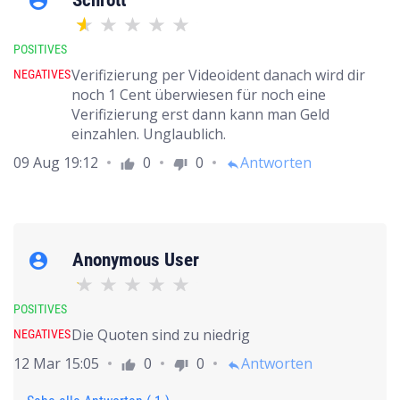
Schrott
account_circle
POSITIVES
Verifizierung per Videoident danach wird dir
NEGATIVES
noch 1 Cent überwiesen für noch eine
Verifizierung erst dann kann man Geld
einzahlen. Unglaublich.
09 Aug 19:12
0
0
Antworten
thumb_up
thumb_down
reply
Anonymous User
account_circle
POSITIVES
Die Quoten sind zu niedrig
NEGATIVES
12 Mar 15:05
0
0
Antworten
thumb_up
thumb_down
reply