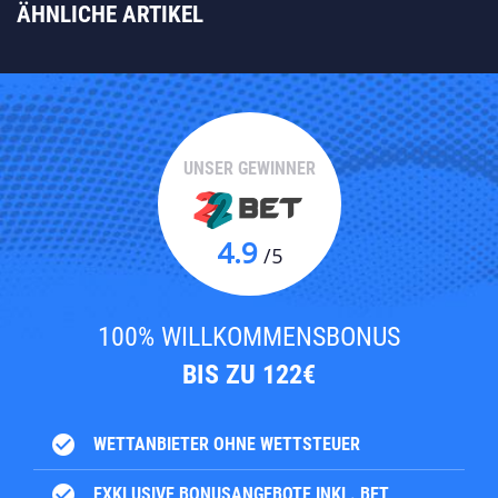
ÄHNLICHE ARTIKEL
UNSER GEWINNER
4.9
/5
100% WILLKOMMENSBONUS
BIS ZU 122€
check_circle
WETTANBIETER OHNE WETTSTEUER
check_circle
EXKLUSIVE BONUSANGEBOTE INKL. BET