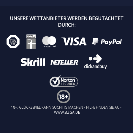
UNSERE WETTANBIETER WERDEN BEGUTACHTET
DURCH:
18+. GLÜCKSSPIEL KANN SÜCHTIG MACHEN - HILFE FINDEN SIE AUF
WWW.BZGA.DE