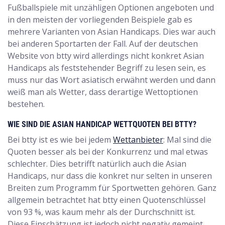
Fußballspiele mit unzähligen Optionen angeboten und
in den meisten der vorliegenden Beispiele gab es
mehrere Varianten von Asian Handicaps. Dies war auch
bei anderen Sportarten der Fall. Auf der deutschen
Website von btty wird allerdings nicht konkret Asian
Handicaps als feststehender Begriff zu lesen sein, es
muss nur das Wort asiatisch erwähnt werden und dann
weiß man als Wetter, dass derartige Wettoptionen
bestehen.
WIE SIND DIE ASIAN HANDICAP WETTQUOTEN BEI BTTY?
Bei btty ist es wie bei jedem
Wettanbieter
: Mal sind die
Quoten besser als bei der Konkurrenz und mal etwas
schlechter. Dies betrifft natürlich auch die Asian
Handicaps, nur dass die konkret nur selten in unseren
Breiten zum Programm für Sportwetten gehören. Ganz
allgemein betrachtet hat btty einen Quotenschlüssel
von 93 %, was kaum mehr als der Durchschnitt ist.
Diese Einschätzung ist jedoch nicht negativ gemeint.