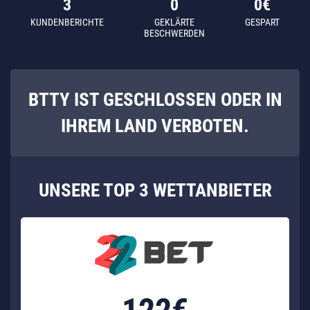
3
0
0€
KUNDENBERICHTE
GEKLÄRTE
GESPART
BESCHWERDEN
BTTY IST GESCHLOSSEN ODER IN
IHREM LAND VERBOTEN.
UNSERE
TOP 3
WETTANBIETER