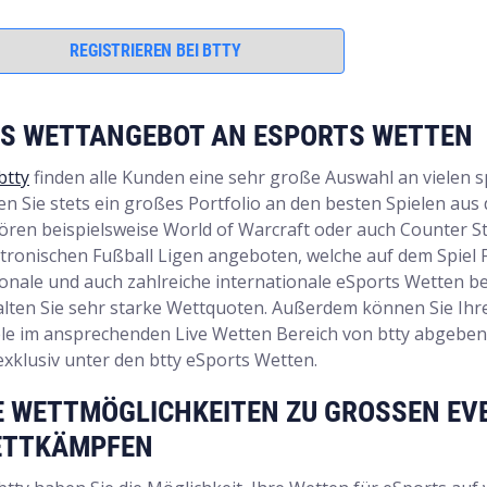
REGISTRIEREN BEI BTTY
S WETTANGEBOT AN ESPORTS WETTEN
btty
finden alle Kunden eine sehr große Auswahl an vielen 
en Sie stets ein großes Portfolio an den besten Spielen aus
ören beispielsweise World of Warcraft oder auch Counter S
tronischen Fußball Ligen angeboten, welche auf dem Spiel F
onale und auch zahlreiche internationale eSports Wetten be
alten Sie sehr starke Wettquoten. Außerdem können Sie Ihre
le im ansprechenden Live Wetten Bereich von btty abgeben. 
exklusiv unter den btty eSports Wetten.
E WETTMÖGLICHKEITEN ZU GROSSEN EVE
TKÄMPFEN