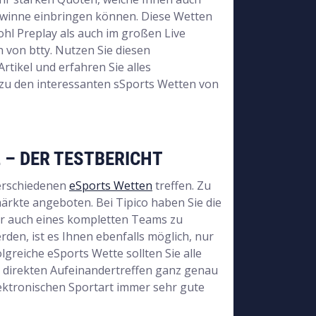
ewinne einbringen können. Diese Wetten
ohl Preplay als auch im großen Live
 von btty. Nutzen Sie diesen
rtikel und erfahren Sie alles
zu den interessanten sSports Wetten von
 – DER TESTBERICHT
verschiedenen
eSports Wetten
treffen. Zu
ärkte angeboten. Bei Tipico haben Sie die
er auch eines kompletten Teams zu
den, ist es Ihnen ebenfalls möglich, nur
lgreiche eSports Wette sollten Sie alle
n direkten Aufeinandertreffen ganz genau
lektronischen Sportart immer sehr gute