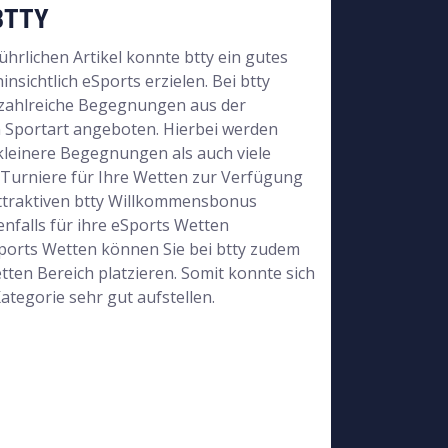
BTTY
ührlichen Artikel konnte btty ein gutes
nsichtlich eSports erzielen. Bei btty
zahlreiche Begegnungen aus der
n Sportart angeboten. Hierbei werden
kleinere Begegnungen als auch viele
 Turniere für Ihre Wetten zur Verfügung
attraktiven btty Willkommensbonus
nfalls für ihre eSports Wetten
ports Wetten können Sie bei btty zudem
tten Bereich platzieren. Somit konnte sich
Kategorie sehr gut aufstellen.