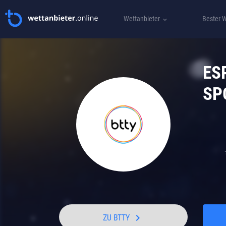
Wettanbieter
Bester W
Skip
to
content
ES
SP
keyboard_arrow_right
ZU BTTY