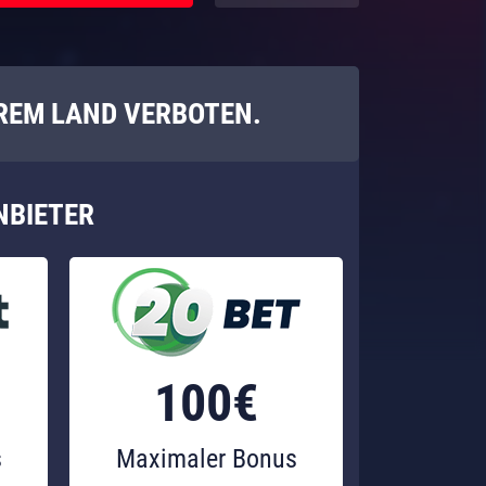
HREM LAND VERBOTEN.
BIETER
100€
s
Maximaler Bonus