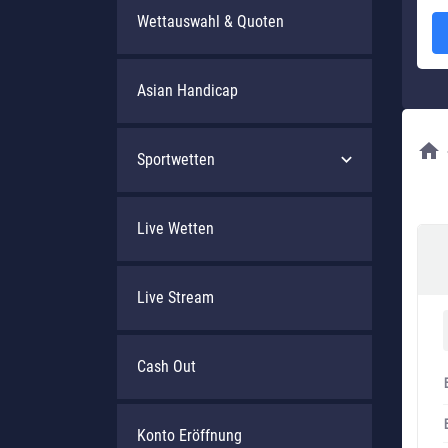
Wettauswahl & Quoten
Asian Handicap
home
keyboard_arrow_down
Sportwetten
Live Wetten
Live Stream
Cash Out
Konto Eröffnung