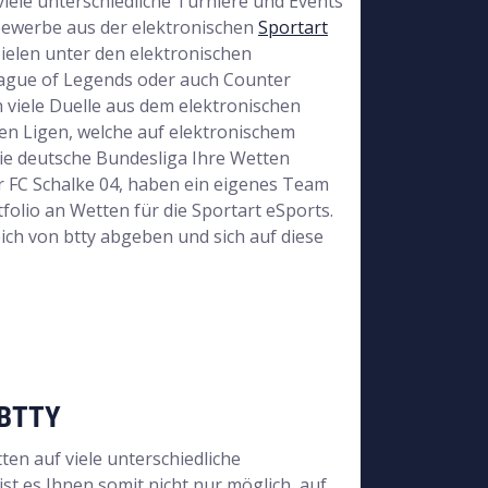
 viele unterschiedliche Turniere und Events
bewerbe aus der elektronischen
Sportart
ielen unter den elektronischen
eague of Legends oder auch Counter
h viele Duelle aus dem elektronischen
len Ligen, welche auf elektronischem
die deutsche Bundesliga Ihre Wetten
r FC Schalke 04, haben ein eigenes Team
folio an Wetten für die Sportart eSports.
ch von btty abgeben und sich auf diese
 BTTY
ten auf viele unterschiedliche
st es Ihnen somit nicht nur möglich, auf