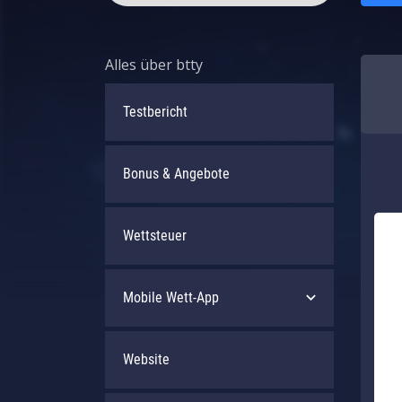
Alles über btty
Testbericht
Bonus & Angebote
Wettsteuer
keyboard_arrow_down
Mobile Wett-App
Website