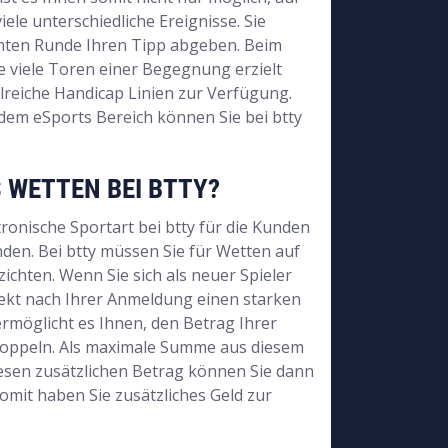
ele unterschiedliche Ereignisse. Sie
mmten Runde Ihren Tipp abgeben. Beim
 viele Toren einer Begegnung erzielt
lreiche Handicap Linien zur Verfügung.
em eSports Bereich können Sie bei btty
 WETTEN BEI BTTY?
ronische Sportart bei btty für die Kunden
nden. Bei btty müssen Sie für Wetten auf
ichten. Wenn Sie sich als neuer Spieler
irekt nach Ihrer Anmeldung einen starken
möglicht es Ihnen, den Betrag Ihrer
rdoppeln. Als maximale Summe aus diesem
esen zusätzlichen Betrag können Sie dann
omit haben Sie zusätzliches Geld zur