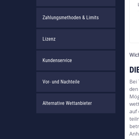
Zahlungsmethoden & Limits
Lizenz
Wich
Kundenservice
DI
Bei
Vor- und Nachteile
den 
Mög
Alternative Wettanbieter
wett
auf 
tei
betr
Anh