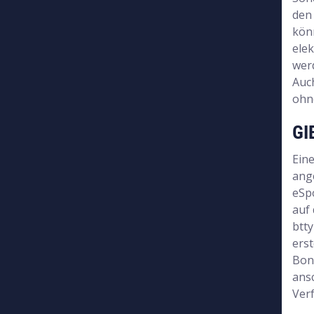
den 
kön
ele
wer
Auc
ohn
GI
Eine
ange
eSp
auf 
btt
ers
Bon
ansc
Ver