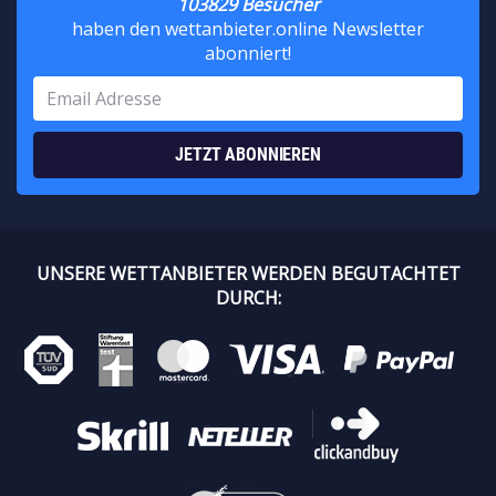
103829 Besucher
haben den wettanbieter.online Newsletter
abonniert!
JETZT ABONNIEREN
UNSERE WETTANBIETER WERDEN BEGUTACHTET
DURCH: