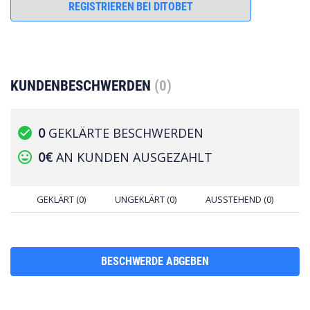
REGISTRIEREN BEI DITOBET
KUNDENBESCHWERDEN
(0)
check_circle
0
GEKLÄRTE BESCHWERDEN
tag_faces
0€
AN KUNDEN AUSGEZAHLT
GEKLÄRT (0)
UNGEKLÄRT (0)
AUSSTEHEND (0)
BESCHWERDE ABGEBEN