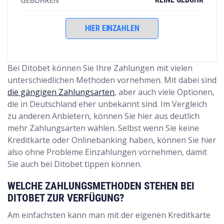
GEBÜHREN
HIER EINZAHLEN
Bei Ditobet können Sie Ihre Zahlungen mit vielen
unterschiedlichen Methoden vornehmen. Mit dabei sind
die gängigen Zahlungsarten
, aber auch viele Optionen,
die in Deutschland eher unbekannt sind. Im Vergleich
zu anderen Anbietern, können Sie hier aus deutlich
mehr Zahlungsarten wählen. Selbst wenn Sie keine
Kreditkarte oder Onlinebanking haben, können Sie hier
also ohne Probleme Einzahlungen vornehmen, damit
Sie auch bei Ditobet tippen können.
WELCHE ZAHLUNGSMETHODEN STEHEN BEI
DITOBET ZUR VERFÜGUNG?
Am einfachsten kann man mit der eigenen Kreditkarte