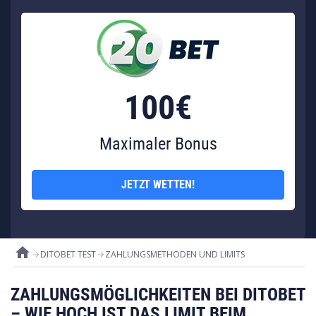
100€
Maximaler Bonus
JETZT WETTEN!
home
DITOBET TEST
ZAHLUNGSMETHODEN UND LIMITS
ZAHLUNGSMÖGLICHKEITEN BEI DITOBET
– WIE HOCH IST DAS LIMIT BEIM