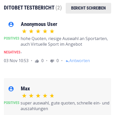
DITOBET TESTBERICHT
(2)
BERICHT SCHREIBEN
Anonymous User
account_circle
hohe Quoten, riesige Auswahl an Sportarten,
POSITIVES
auch Virtuelle Sport im Angebot
-
NEGATIVES
03 Nov 10:53
0
0
Antworten
thumb_up
thumb_down
reply
Max
account_circle
super auswahl, gute quoten, schnelle ein- und
POSITIVES
auszahlungen