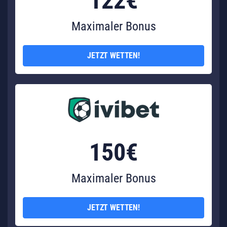
122€
Maximaler Bonus
JETZT WETTEN!
150€
Maximaler Bonus
JETZT WETTEN!