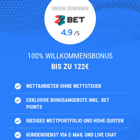
UNSER GEWINNER
4.9
/5
100% WILLKOMMENSBONUS
BIS ZU 122€
check_circle
WETTANBIETER OHNE WETTSTEUER
check_circle
EXKLUSIVE BONUSANGEBOTE INKL. BET
POINTS
check_circle
RIESIGES WETTPORTFOLIO UND HOHE QUOTEN
check_circle
KUNDENDIENST VIA E-MAIL UND LIVE CHAT