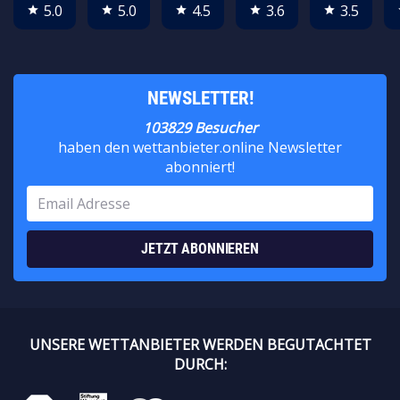
5.0
5.0
4.5
3.6
3.5
star
star
star
star
star
NEWSLETTER!
103829 Besucher
haben den wettanbieter.online Newsletter
abonniert!
JETZT ABONNIEREN
UNSERE WETTANBIETER WERDEN BEGUTACHTET
DURCH: