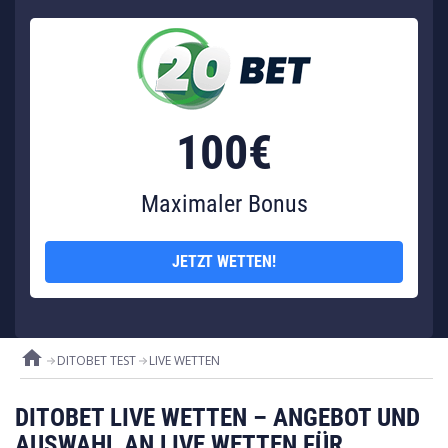
100€
Maximaler Bonus
JETZT WETTEN!
home
DITOBET TEST
LIVE WETTEN
DITOBET LIVE WETTEN – ANGEBOT UND
AUSWAHL AN LIVE WETTEN FÜR