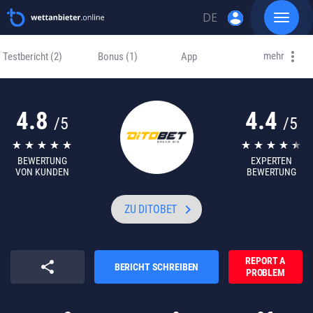
account_circle
DE
Toggle
navigat
Skip
EN
to
mehr
Testbericht
(2)
Bonus
(1)
App
content
RU
4.8
4.4
/5
/5
BEWERTUNG
EXPERTEN
VON KUNDEN
BEWERTUNG
keyboard_arrow_right
ZU DITOBET
REPORT A
share
BERICHT SCHREIBEN
PROBLEM