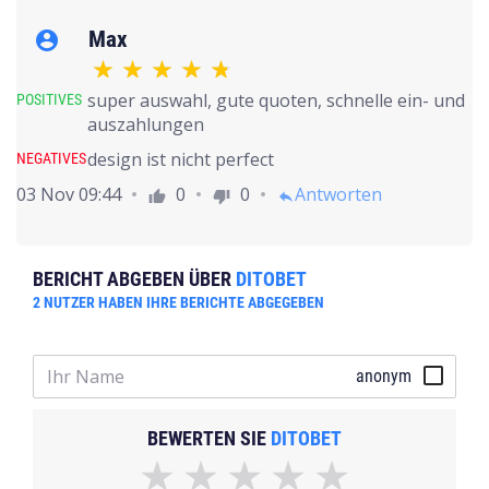
Max
account_circle
super auswahl, gute quoten, schnelle ein- und
POSITIVES
auszahlungen
design ist nicht perfect
NEGATIVES
03 Nov 09:44
0
0
Antworten
thumb_up
thumb_down
reply
BERICHT ABGEBEN ÜBER
DITOBET
2
NUTZER HABEN IHRE BERICHTE ABGEGEBEN
anonym
BEWERTEN SIE
DITOBET