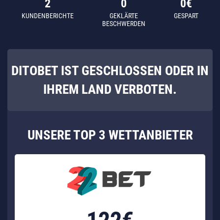
2
0
0€
KUNDENBERICHTE
GEKLÄRTE
GESPART
BESCHWERDEN
DITOBET IST GESCHLOSSEN ODER IN
IHREM LAND VERBOTEN.
UNSERE
TOP 3
WETTANBIETER