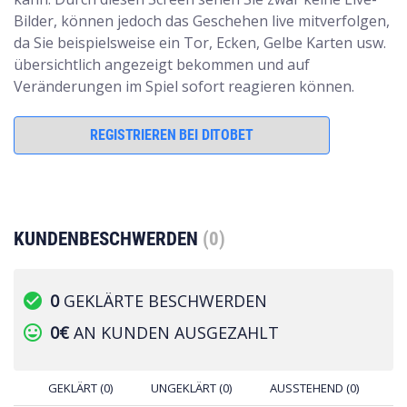
Bilder, können jedoch das Geschehen live mitverfolgen,
da Sie beispielsweise ein Tor, Ecken, Gelbe Karten usw.
übersichtlich angezeigt bekommen und auf
Veränderungen im Spiel sofort reagieren können.
REGISTRIEREN BEI DITOBET
KUNDENBESCHWERDEN
(0)
check_circle
0
GEKLÄRTE BESCHWERDEN
tag_faces
0€
AN KUNDEN AUSGEZAHLT
GEKLÄRT (0)
UNGEKLÄRT (0)
AUSSTEHEND (0)