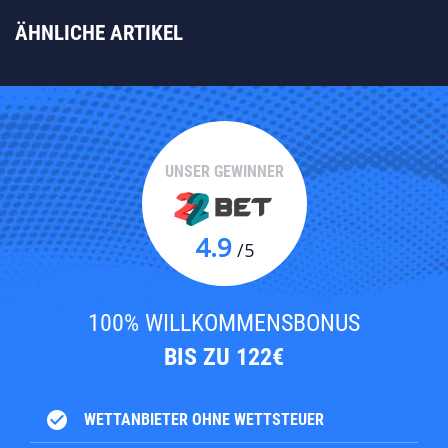
ÄHNLICHE ARTIKEL
UNSER GEWINNER
4.9
/5
100% WILLKOMMENSBONUS
BIS ZU 122€
check_circle
WETTANBIETER OHNE WETTSTEUER