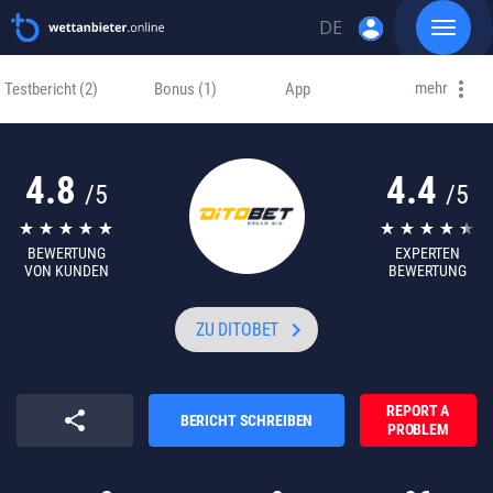
account_circle
DE
Toggle
navigat
Skip
EN
to
mehr
Testbericht
(2)
Bonus
(1)
App
content
RU
4.8
4.4
/5
/5
BEWERTUNG
EXPERTEN
VON KUNDEN
BEWERTUNG
keyboard_arrow_right
ZU DITOBET
REPORT A
share
BERICHT SCHREIBEN
PROBLEM