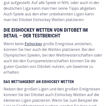
gut aufgestellt. Auf alle Spiele in NHL oder auch in der
deutschen Liga kann man hier seine Tipps abgeben.
Auch Spiele aus den eher unbekannten Ligen kann
man bei Ditobet Eishockey Wetten platzieren.
DIE EISHOCKEY WETTEN VON DITOBET IM
DETAIL – DER TESTBERICHT
Wenn beim
Eishockey
große Ereignisse anstehen,
können Sie hier auch die Wetten platzieren. Bei den
Olympischen Spielen, bei den Weltmeisterschaften oder
auch bei den Europameisterschaften können Sie die
guten Quoten von Ditobet nutzen, um Gewinne zu
erhalten.
DAS WETTANGEBOT AN EISHOCKEY WETTEN
Neben den großen Ligen und den großen Ereignissen
können Sie bei Ditobet auch Eishockey Wetten auf die
kleineren Ligen platzieren. Wenn Sie zum Beispiel die