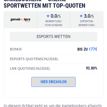
SPORTWETTEN MIT TOP-QUOTEN
0.0
3.0
/5
/5
star_rate
star_rate
BEWERTUNG
EXPERTEN
VON KUNDEN
BEWERTUNG
ESPORTS WETTEN
177€
BONUS
BIS ZU
ESPORTS QUOTENSCHLÜSSEL
92.80%
LIVE QUOTENSCHLÜSSEL
HIER EINZAHLEN
In diesem Artikel geht es um die gamebookers eSports