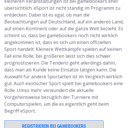
kleineren Veranstaltungen ist bei gamebookers eher
übersichtlich. eSport ist nicht ständig im Programm zu
entdecken. Dabei ist es egal, ob man die
Beobachtungen auf Deutschland, auf ein anderes Land,
auf einen Kontinent oder auf die ganze Welt bezieht. Es
scheint so, dass bei gamebookers noch nicht wirklich
angekommen ist, dass es sich um einen offiziellen
Sport handelt. Kleinere Wettkämpfe spielen auf keinen
Fall eine Rolle, bei größeren lässt sich dies schwer
prognostizieren. Die Tendenz geht allerdings dahin,
dass man als Kunde keine Einsätze tätigen kann. Die
Auswahl für andere Sportarten ist im Vergleich wirklich
gut. Auch exotischer Sport spielt bei gamebookers eine
Rolle. Umso mehr verwundert die aktuelle
Vorgehensweise bezüglich der Turniere mit
Computerspielen, um die es eigentlich geht beim
Begriff eSport.
REGISTRIEREN BEI GAMEBOOKERS