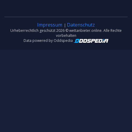
Impressum
Datenschutz
|
Urheberrechtlich geschützt 2026 © wettanbieter.online. Alle Rechte
vorbehalten
Data powered by Oddspedia