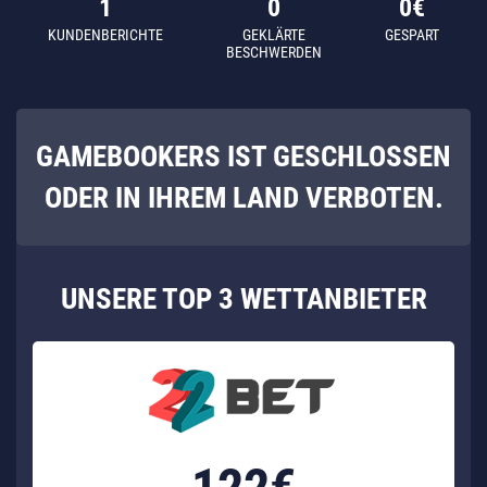
1
0
0€
KUNDENBERICHTE
GEKLÄRTE
GESPART
BESCHWERDEN
GAMEBOOKERS IST GESCHLOSSEN
ODER IN IHREM LAND VERBOTEN.
UNSERE
TOP 3
WETTANBIETER