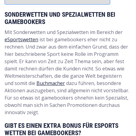
SONDERWETTEN UND SPEZIALWETTEN BEI
GAMEBOOKERS
Mit Sonderwetten und Spezialwetten im Bereich der
eSportswetten
ist bei gamebookers eher nicht zu
rechnen. Und zwar aus dem einfachen Grund, dass der
hier beschriebene Sport keine Rolle im Programm
spielt. Er kann von Zeit zu Zeit Thema sein, aber fest
damit rechnen dürfen die Kunden nicht. So etwas wie
Weltmeisterschaften, die die ganze Welt begeistern
und somit die
Buchmacher
dazu führen, besondere
Aktionen auszugeben, sind allgemein nicht vorstellbar.
Für so etwas ist gamebookers ohnehin kein Spezialist,
obwohl man sich in Sachen Promotionen durchaus
innovativ zeigt.
GIBT ES EINEN EXTRA BONUS FÜR ESPORTS
WETTEN BEI GAMEBOOKERS?