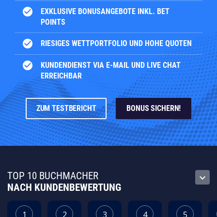
check_circle
EXKLUSIVE BONUSANGEBOTE INKL. BET
POINTS
check_circle
RIESIGES WETTPORTFOLIO UND HOHE QUOTEN
check_circle
KUNDENDIENST VIA E-MAIL UND LIVE CHAT
ERREICHBAR
ZUM TESTBERICHT
BONUS SICHERN!
TOP 10 BUCHMACHER
keyboard_arrow_down
NACH KUNDENBEWERTUNG
1
2
3
4
5