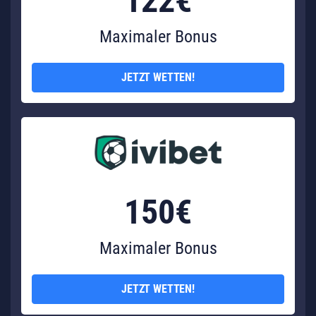
122€
Maximaler Bonus
JETZT WETTEN!
150€
Maximaler Bonus
JETZT WETTEN!