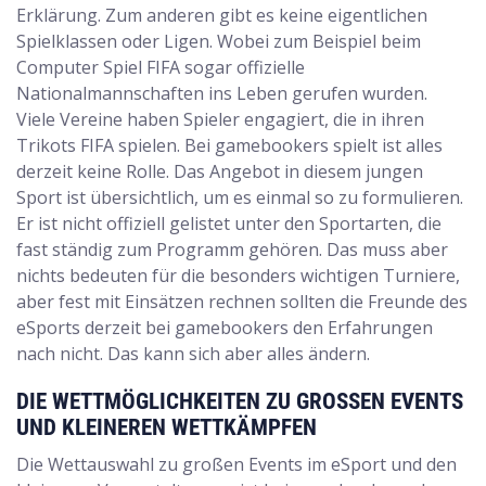
Erklärung. Zum anderen gibt es keine eigentlichen
Spielklassen oder Ligen. Wobei zum Beispiel beim
Computer Spiel FIFA sogar offizielle
Nationalmannschaften ins Leben gerufen wurden.
Viele Vereine haben Spieler engagiert, die in ihren
Trikots FIFA spielen. Bei gamebookers spielt ist alles
derzeit keine Rolle. Das Angebot in diesem jungen
Sport ist übersichtlich, um es einmal so zu formulieren.
Er ist nicht offiziell gelistet unter den Sportarten, die
fast ständig zum Programm gehören. Das muss aber
nichts bedeuten für die besonders wichtigen Turniere,
aber fest mit Einsätzen rechnen sollten die Freunde des
eSports derzeit bei gamebookers den Erfahrungen
nach nicht. Das kann sich aber alles ändern.
DIE WETTMÖGLICHKEITEN ZU GROSSEN EVENTS U
ND KLEINEREN WETTKÄMPFEN
Die Wettauswahl zu großen Events im eSport und den