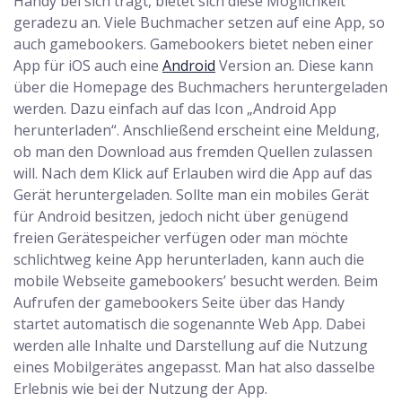
Handy bei sich trägt, bietet sich diese Möglichkeit
geradezu an. Viele Buchmacher setzen auf eine App, so
auch gamebookers. Gamebookers bietet neben einer
App für iOS auch eine
Android
Version an. Diese kann
über die Homepage des Buchmachers heruntergeladen
werden. Dazu einfach auf das Icon „Android App
herunterladen“. Anschließend erscheint eine Meldung,
ob man den Download aus fremden Quellen zulassen
will. Nach dem Klick auf Erlauben wird die App auf das
Gerät heruntergeladen. Sollte man ein mobiles Gerät
für Android besitzen, jedoch nicht über genügend
freien Gerätespeicher verfügen oder man möchte
schlichtweg keine App herunterladen, kann auch die
mobile Webseite gamebookers’ besucht werden. Beim
Aufrufen der gamebookers Seite über das Handy
startet automatisch die sogenannte Web App. Dabei
werden alle Inhalte und Darstellung auf die Nutzung
eines Mobilgerätes angepasst. Man hat also dasselbe
Erlebnis wie bei der Nutzung der App.