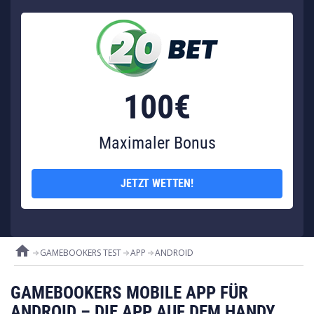
100€
Maximaler Bonus
JETZT WETTEN!
home
GAMEBOOKERS TEST
APP
ANDROID
GAMEBOOKERS MOBILE APP FÜR
ANDROID – DIE APP AUF DEM HANDY