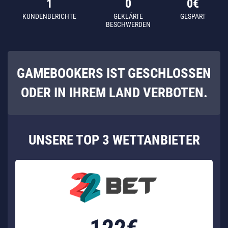
1
0
0€
KUNDENBERICHTE
GEKLÄRTE
GESPART
BESCHWERDEN
GAMEBOOKERS IST GESCHLOSSEN
ODER IN IHREM LAND VERBOTEN.
UNSERE
TOP 3
WETTANBIETER