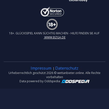
18+. GLÜCKSSPIEL KANN SÜCHTIG MACHEN - HILFE FINDEN SIE AUF
WWW.BZGA.DE
Impressum
Datenschutz
|
Urheberrechtlich geschützt 2026 © wettanbieter.online. Alle Rechte
vorbehalten
Data powered by Oddspedia