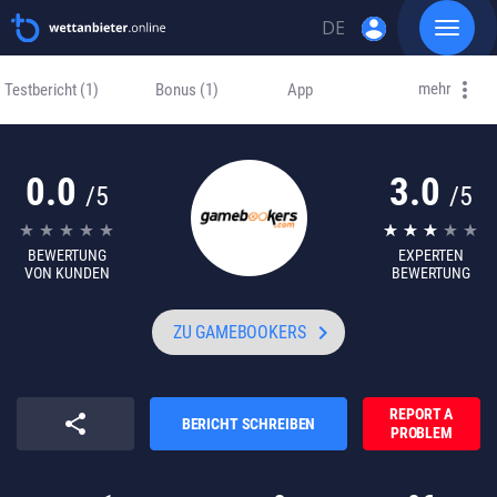
account_circle
DE
Toggle
navigat
Skip
EN
to
mehr
Testbericht
(1)
Bonus
(1)
App
content
RU
0.0
3.0
/5
/5
BEWERTUNG
EXPERTEN
VON KUNDEN
BEWERTUNG
keyboard_arrow_right
ZU GAMEBOOKERS
REPORT A
share
BERICHT SCHREIBEN
PROBLEM