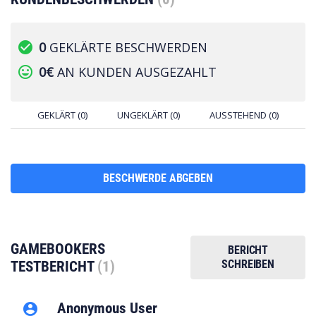
check_circle
0
GEKLÄRTE BESCHWERDEN
tag_faces
0€
AN KUNDEN AUSGEZAHLT
GEKLÄRT (0)
UNGEKLÄRT (0)
AUSSTEHEND (0)
BESCHWERDE ABGEBEN
GAMEBOOKERS
BERICHT
SCHREIBEN
TESTBERICHT
(1)
Anonymous User
account_circle