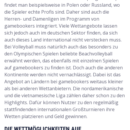
findet man beispielsweise in Polen oder Russland, wo
die Spieler echte Profis sind. Daher sind auch die
Herren- und Damenligen im Programm von
gamebookers integriert. Viele Wettangebote lassen
sich jedoch auch im deutschen Sektor finden, da sich
auch dieses Land international nicht verstecken muss.
Bei Volleyball muss natürlich auch das besonders zu
den Olympischen Spielen beliebte Beachvolleyball
erwähnt werden, das ebenfalls mit einzelnen Spielen
auf gamebookers zu finden ist. Doch auch die anderen
Kontinente werden nicht vernachlässigt. Dabei ist das
Angebot an Ländern bei gamebookers weitaus kleiner
als bei anderen Wettanbietern. Die nordamerikanische
und die vietnamesische Liga zählen daher schon zu den
Highlights. Dafür können Nutzer zu den regelmäßig
stattfindenden internationalen Großturnieren ihre
Wetten platzieren und Geld gewinnen.
DIE WETTMÖGLICHKEITEN AUF