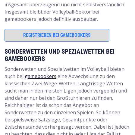
insgesamt überzeugend und nicht selbstverständlich.
Insgesamt bleibt der Volleyball-Sektor bei
gamebookers jedoch definitiv ausbaubar.
REGISTRIEREN BEI GAMEBOOKERS
SONDERWETTEN UND SPEZIALWETTEN BEI
GAMEBOOKERS
Sonderwetten und Spezialwetten im Volleyball bieten
auch bei
gamebookers
eine Abwechslung zu den
klassischen Zwei-Wege-Wetten. Langfristige Wetten
sucht man in den meisten Ligen jedoch vergeblich und
sind daher nur bei den Großturnieren zu finden.
Reichhaltiger ist da schon das Angebot an
Sonderwetten zu den einzelnen Spielen. So können
beispielsweise Satzsiege, Gesamtpunkte oder
Zwischenstände vorhergesagt werden. Dabei ist jedoch
zu beachten, dass dies nicht in jeder Liga der Fall ist.