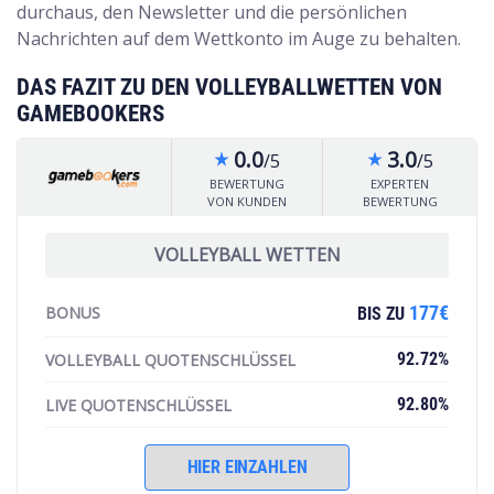
durchaus, den Newsletter und die persönlichen
Nachrichten auf dem Wettkonto im Auge zu behalten.
DAS FAZIT ZU DEN VOLLEYBALLWETTEN VON
GAMEBOOKERS
0.0
3.0
/5
/5
star_rate
star_rate
BEWERTUNG
EXPERTEN
VON KUNDEN
BEWERTUNG
VOLLEYBALL WETTEN
177€
BONUS
BIS ZU
92.72%
VOLLEYBALL QUOTENSCHLÜSSEL
92.80%
LIVE QUOTENSCHLÜSSEL
HIER EINZAHLEN