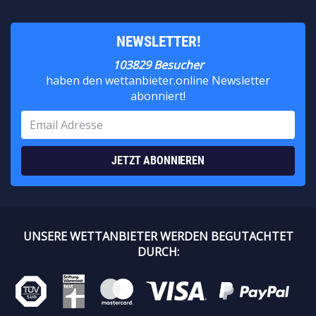
NEWSLETTER!
103829 Besucher
haben den wettanbieter.online Newsletter
abonniert!
JETZT ABONNIEREN
UNSERE WETTANBIETER WERDEN BEGUTACHTET
DURCH: