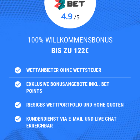
4.9
/5
100% WILLKOMMENSBONUS
BIS ZU 122€
check_circle
WETTANBIETER OHNE WETTSTEUER
check_circle
EXKLUSIVE BONUSANGEBOTE INKL. BET
POINTS
check_circle
RIESIGES WETTPORTFOLIO UND HOHE QUOTEN
check_circle
KUNDENDIENST VIA E-MAIL UND LIVE CHAT
ERREICHBAR