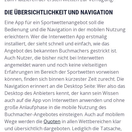
DIE ÜBERSICHTLICHKEIT UND NAVIGATION
Eine App für ein Sportwettenangebot soll die
Bedienung und die Navigation in der mobilen Nutzung
erleichtern. Wer die Interwetten App erstmalig
installiert, der sieht schnell und einfach, wie das
Angebot des bekannten Buchmachers gestrickt ist.
Auch Nutzer, die bisher nicht bei Interwetten
angemeldet waren und noch keine vielseitigen
Erfahrungen im Bereich der Sportwetten vorweisen
können, finden sich binnen kürzester Zeit zurecht. Die
Navigation erinnert an die Desktop Seite: Wer also das
Desktop des Anbieters kennt, der kann sein Wissen
auch auf die App von Interwetten anwenden und ohne
große Anlaufphase in die mobile Nutzung des
Buchmacher-Angebotes einsteigen. Auch auf mobilem
Wege werden die
Quoten
in allen Wettbereichen klar
und übersichtlich dargeboten. Lediglich die Tatsache,