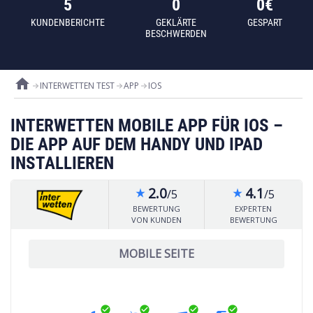
5
0
0€
KUNDENBERICHTE
GEKLÄRTE
GESPART
BESCHWERDEN
home
INTERWETTEN TEST
APP
IOS
INTERWETTEN MOBILE APP FÜR IOS –
DIE APP AUF DEM HANDY UND IPAD
INSTALLIEREN
2.0
4.1
/5
/5
star_rate
star_rate
BEWERTUNG
EXPERTEN
VON KUNDEN
BEWERTUNG
MOBILE SEITE
check_circle
check_circle
check_circle
check_circle