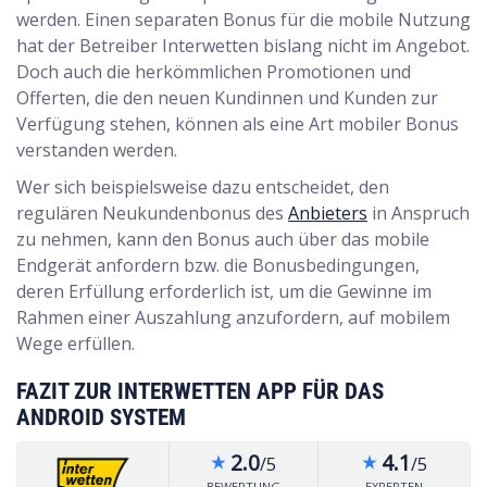
werden. Einen separaten Bonus für die mobile Nutzung
hat der Betreiber Interwetten bislang nicht im Angebot.
Doch auch die herkömmlichen Promotionen und
Offerten, die den neuen Kundinnen und Kunden zur
Verfügung stehen, können als eine Art mobiler Bonus
verstanden werden.
Wer sich beispielsweise dazu entscheidet, den
regulären Neukundenbonus des
Anbieters
in Anspruch
zu nehmen, kann den Bonus auch über das mobile
Endgerät anfordern bzw. die Bonusbedingungen,
deren Erfüllung erforderlich ist, um die Gewinne im
Rahmen einer Auszahlung anzufordern, auf mobilem
Wege erfüllen.
FAZIT ZUR INTERWETTEN APP FÜR DAS
ANDROID SYSTEM
2.0
4.1
/5
/5
star_rate
star_rate
BEWERTUNG
EXPERTEN