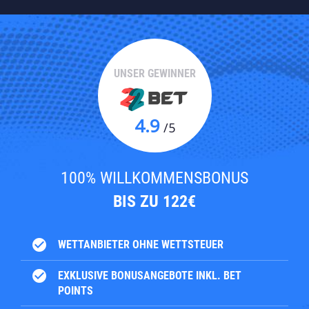
UNSER GEWINNER
4.9
/5
100% WILLKOMMENSBONUS
BIS ZU 122€
check_circle
WETTANBIETER OHNE WETTSTEUER
check_circle
EXKLUSIVE BONUSANGEBOTE INKL. BET
POINTS