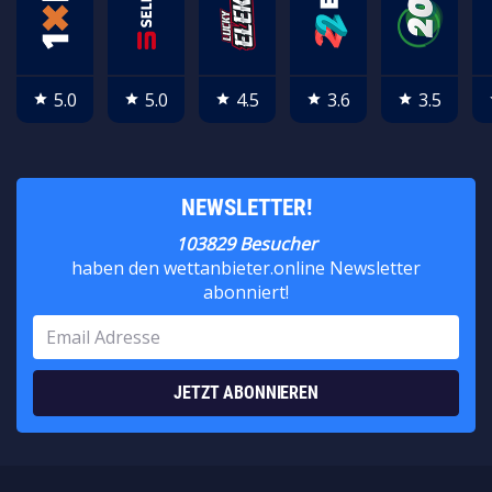
5.0
5.0
4.5
3.6
3.5
star
star
star
star
star
NEWSLETTER!
103829 Besucher
haben den wettanbieter.online Newsletter
abonniert!
JETZT ABONNIEREN