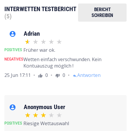
INTERWETTEN TESTBERICHT
BERICHT
SCHREIBEN
(5)
Adrian
account_circle
Früher war ok.
POSITIVES
Wetten einfach verschwunden. Kein
NEGATIVES
Kontuauszug möglich !
25 Jun 17:11
0
0
Antworten
thumb_up
thumb_down
reply
Anonymous User
account_circle
Riesige Wettauswahl
POSITIVES