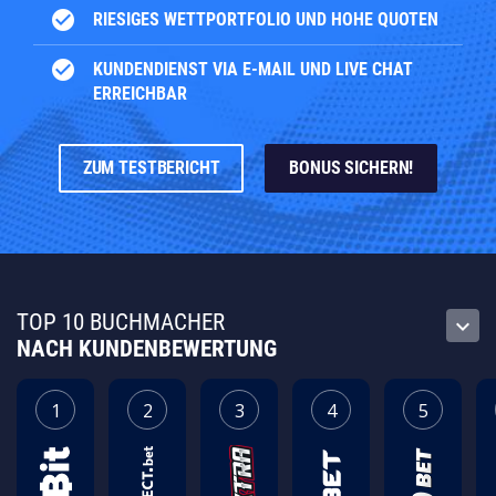
check_circle
RIESIGES WETTPORTFOLIO UND HOHE QUOTEN
check_circle
KUNDENDIENST VIA E-MAIL UND LIVE CHAT
ERREICHBAR
ZUM TESTBERICHT
BONUS SICHERN!
TOP 10 BUCHMACHER
keyboard_arrow_down
NACH KUNDENBEWERTUNG
1
2
3
4
5