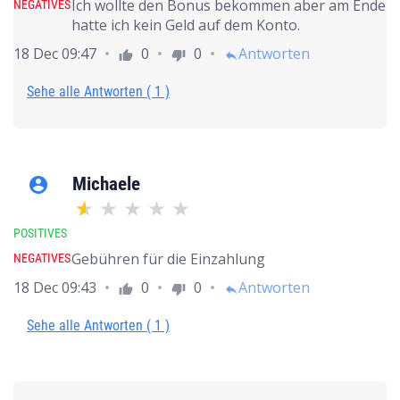
Ich wollte den Bonus bekommen aber am Ende
NEGATIVES
hatte ich kein Geld auf dem Konto.
18 Dec 09:47
0
0
Antworten
thumb_up
thumb_down
reply
Sehe alle Antworten ( 1 )
Michaele
account_circle
POSITIVES
Gebühren für die Einzahlung
NEGATIVES
18 Dec 09:43
0
0
Antworten
thumb_up
thumb_down
reply
Sehe alle Antworten ( 1 )