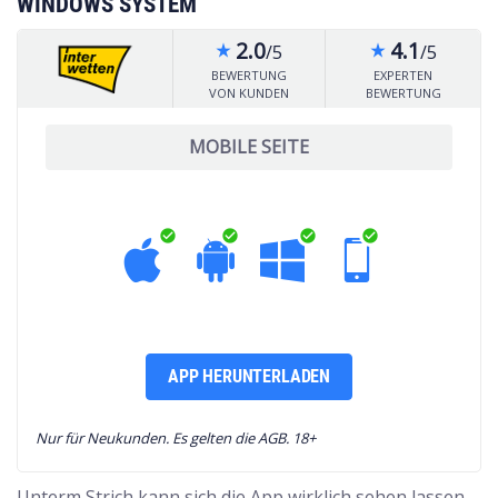
WINDOWS SYSTEM
2.0
4.1
/5
/5
star_rate
star_rate
BEWERTUNG
EXPERTEN
VON KUNDEN
BEWERTUNG
MOBILE SEITE
check_circle
check_circle
check_circle
check_circle
APP HERUNTERLADEN
Nur für Neukunden. Es gelten die AGB. 18+
Unterm Strich kann sich die App wirklich sehen lassen.