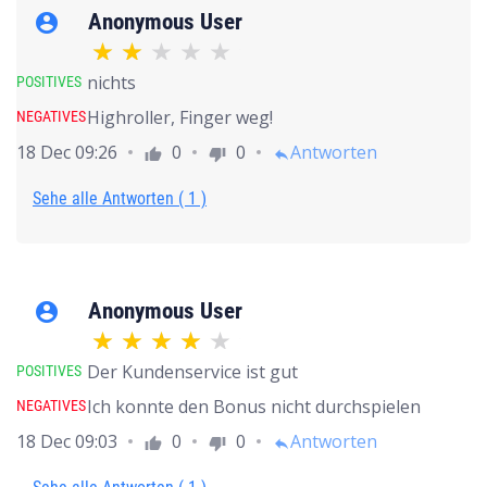
Anonymous User
account_circle
nichts
POSITIVES
Highroller, Finger weg!
NEGATIVES
18 Dec 09:26
0
0
Antworten
thumb_up
thumb_down
reply
Sehe alle Antworten ( 1 )
Anonymous User
account_circle
Der Kundenservice ist gut
POSITIVES
Ich konnte den Bonus nicht durchspielen
NEGATIVES
18 Dec 09:03
0
0
Antworten
thumb_up
thumb_down
reply