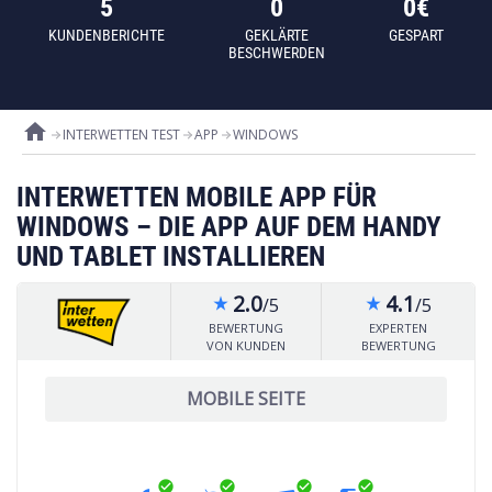
5
0
0€
KUNDENBERICHTE
GEKLÄRTE
GESPART
BESCHWERDEN
home
INTERWETTEN TEST
APP
WINDOWS
INTERWETTEN MOBILE APP FÜR
WINDOWS – DIE APP AUF DEM HANDY
UND TABLET INSTALLIEREN
2.0
4.1
/5
/5
star_rate
star_rate
BEWERTUNG
EXPERTEN
VON KUNDEN
BEWERTUNG
MOBILE SEITE
check_circle
check_circle
check_circle
check_circle