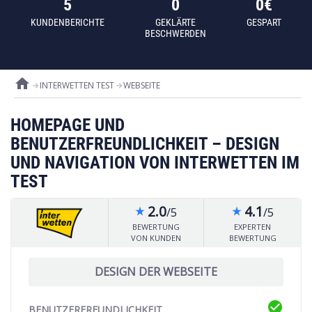
5
0
0€
KUNDENBERICHTE
GEKLÄRTE
GESPART
BESCHWERDEN
home
INTERWETTEN TEST
WEBSEITE
HOMEPAGE UND
BENUTZERFREUNDLICHKEIT – DESIGN
UND NAVIGATION VON INTERWETTEN IM
TEST
2.0
4.1
/5
/5
star_rate
star_rate
BEWERTUNG
EXPERTEN
VON KUNDEN
BEWERTUNG
DESIGN DER WEBSEITE
check_circle
BENUTZERFREUNDLICHKEIT