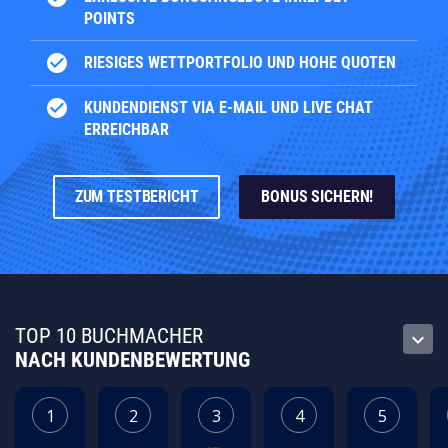
POINTS
check_circle
RIESIGES WETTPORTFOLIO UND HOHE QUOTEN
check_circle
KUNDENDIENST VIA E-MAIL UND LIVE CHAT
ERREICHBAR
ZUM TESTBERICHT
BONUS SICHERN!
TOP 10 BUCHMACHER
keyboard_arrow_down
NACH KUNDENBEWERTUNG
1
2
3
4
5