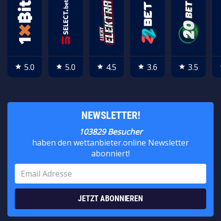
5.0
5.0
4.5
3.6
3.5
star
star
star
star
star
NEWSLETTER!
103829 Besucher
haben den wettanbieter.online Newsletter
abonniert!
JETZT ABONNIEREN