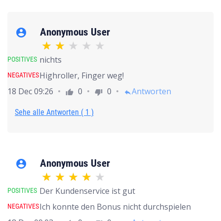
Anonymous User
account_circle
nichts
POSITIVES
Highroller, Finger weg!
NEGATIVES
18 Dec 09:26
0
0
Antworten
thumb_up
thumb_down
reply
Sehe alle Antworten ( 1 )
Anonymous User
account_circle
Der Kundenservice ist gut
POSITIVES
Ich konnte den Bonus nicht durchspielen
NEGATIVES