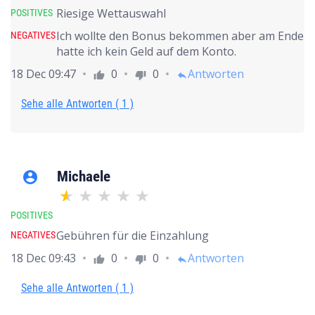
Riesige Wettauswahl
POSITIVES
Ich wollte den Bonus bekommen aber am Ende
NEGATIVES
hatte ich kein Geld auf dem Konto.
18 Dec 09:47
0
0
Antworten
thumb_up
thumb_down
reply
Sehe alle Antworten ( 1 )
Michaele
account_circle
POSITIVES
Gebühren für die Einzahlung
NEGATIVES
18 Dec 09:43
0
0
Antworten
thumb_up
thumb_down
reply
Sehe alle Antworten ( 1 )