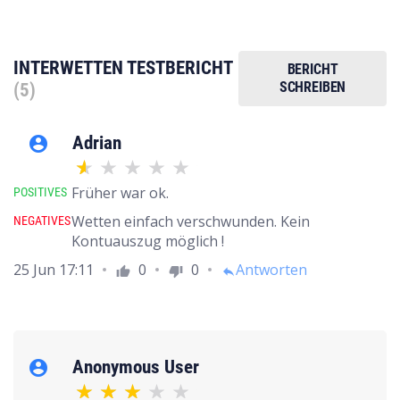
INTERWETTEN TESTBERICHT
BERICHT
SCHREIBEN
(5)
Adrian
account_circle
Früher war ok.
POSITIVES
Wetten einfach verschwunden. Kein
NEGATIVES
Kontuauszug möglich !
25 Jun 17:11
0
0
Antworten
thumb_up
thumb_down
reply
Anonymous User
account_circle