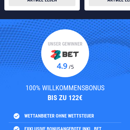
UNSER GEWINNER
4.9
/5
100% WILLKOMMENSBONUS
BIS ZU 122€
check_circle
WETTANBIETER OHNE WETTSTEUER
check_circle
EXKLUSIVE BONUSANGEBOTE INKL. BET