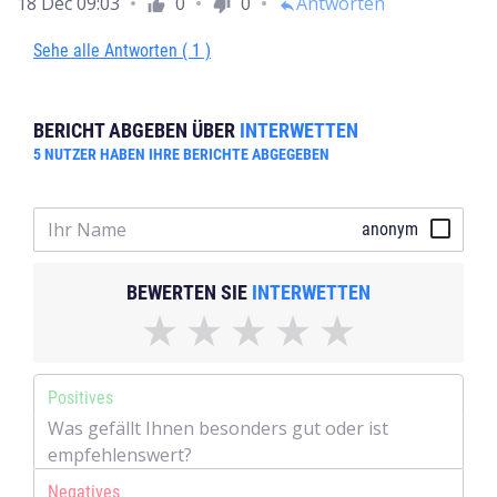
18 Dec 09:03
0
0
Antworten
thumb_up
thumb_down
reply
Sehe alle Antworten ( 1 )
BERICHT ABGEBEN ÜBER
INTERWETTEN
5
NUTZER HABEN IHRE BERICHTE ABGEGEBEN
anonym
BEWERTEN SIE
INTERWETTEN
Positives
Negatives